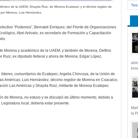
Twe
académico de la UAEM; Shayda Ruiz, de Morena Ecatepec
y el décimo regidor de
 por Morena, Luis Hernández.
colectivo “Podemos”, Bernabé Enríquez; del Frente de Organizaciones
 Ecológico, Abel Arévalo, ex secretario de Formación y Capacitación
méx.
e de Morena y académico de la UAEM, y también de Morena, Delfino
or Ruiz, ex diputado federal y ahora de Morena; Edgar López,
alim
Inmu
 líderes, comunitarios de Ecatepec; Argelia Chincoya, de la Unión de
Las Américas; Luis Hernández, décimo regidor de Morena en Coacalco,
ción Las Américas y Shayda Ruiz, militante de Morena Ecatepec.
ión de Morena, no estuvo y se disculpó de último momento, debido a
egislatura local, debería estar presente.
Mart
la P