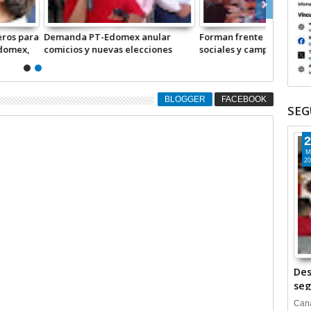
rente organizaciones
¡En sólo una casilla! quitan 497
y campesinas en Edomex
votos falsos a Del Mazo: Edomex
BLOGGER
FACEBOOK
SEG
2
M
20
Des
seg
Cana