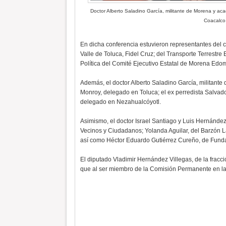
Doctor Alberto Saladino García, militante de Morena y 
Coacalco
En dicha conferencia estuvieron representantes del 
Valle de Toluca, Fidel Cruz; del Transporte Terrestre
Política del Comité Ejecutivo Estatal de Morena Edo
Además, el doctor Alberto Saladino García, militant
Monroy, delegado en Toluca; el ex perredista Salvad
delegado en Nezahualcóyotl.
Asimismo, el doctor Israel Santiago y Luis Hernández
Vecinos y Ciudadanos; Yolanda Aguilar, del Barzón 
así como Héctor Eduardo Gutiérrez Cureño, de Funda
El diputado Vladimir Hernández Villegas, de la fracc
que al ser miembro de la Comisión Permanente en la L