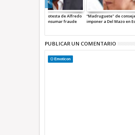
ete" de consejeros para
Demanda PT-Edomex anular
Forman f
a Del Mazo en Edomex,
comicios y nuevas elecciones
sociales 
 Morena
PUBLICAR UN COMENTARIO
Emoticon