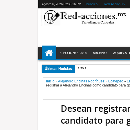
Agosto 6, 2026
02:36:18 PM
Periodico
Red-Accion TV
ELECCIONES 2018
ARCHIVO
AQUIECAT
Últimas Noticias
9:59 PM
El 9 de agosto inicia Jor
Inicio
»
Alejandro Encinas Rodríguez
»
Ecatepec
»
E
registrar a Alejandro Encinas como candidato para 
Desean registra
candidato para 