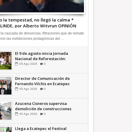
s la tempestad, no llegó la calma *
LINDE, por Alberto Witvrun OPINIÓN
 la cascada de denuncias, filtraciones que de remate
eron las exhibiciones protagónicas del ...
El 9 de agosto inicia Jornada
Nacional de Reforestación:
presidenta Sheinbaum +Video
05
Ago
2026
0
INFORMATIVA
Director de Comunicación de
Fernando Vilchis en Ecatepec
financió publicaciones en redes
05
Ago
2026
0
sociales en contra de Azucena
Cisneros: TEEM | INFORMATIVA
Azucena Cisneros supervisa
demolición de construcciones
ilegales en zona federal
05
Ago
2026
0
INFORMATIVA
Llega a Ecatepec el Festival