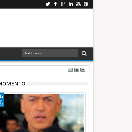
 MOMENTO
5
go
26