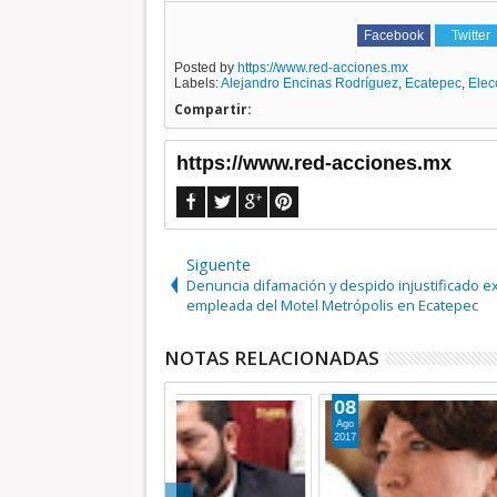
Facebook
Twitter
Posted by
https://www.red-acciones.mx
Labels:
Alejandro Encinas Rodríguez
,
Ecatepec
,
Elec
Compartir:
https://www.red-acciones.mx
Siguente
Denuncia difamación y despido injustificado e
empleada del Motel Metrópolis en Ecatepec
NOTAS RELACIONADAS
11
08
Jun
Jun
2017
2017