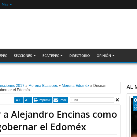
Más
EPEC
SECCIONES
ECATEPEC
DIRECTORIO
OPINIÓN
nada Nacional de Reforestación: presidenta Sheinbaum +Video INFORMATIVA
AL
lecciones 2017
»
Morena Ecatepec
»
Morena Edoméx
»
Desean
gobernar el Edoméx
0
A
+
A
-
Imprimir
Email
A
20
r a Alejandro Encinas como
gobernar el Edoméx