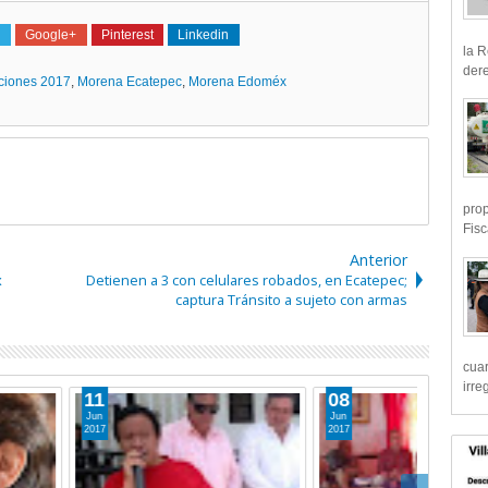
Google+
Pinterest
Linkedin
la R
dere
ciones 2017
,
Morena Ecatepec
,
Morena Edoméx
prop
Fisc
Anterior
x
Detienen a 3 con celulares robados, en Ecatepec;
captura Tránsito a sujeto con armas
cua
irre
08
Jun
2017