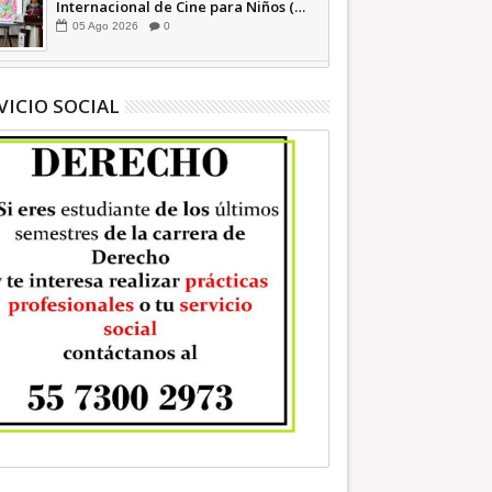
Internacional de Cine para Niños (…
y no tan Niños) +Video INFORMATIVA
05
Ago
2026
0
VICIO SOCIAL