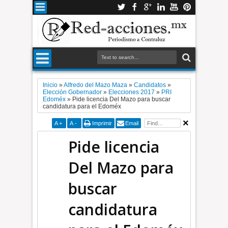
Inicio
»
Alfredo del Mazo Maza
»
Candidatos
»
Elección Gobernador
»
Elecciones 2017
»
PRI
Edoméx
»
Pide licencia Del Mazo para buscar
candidatura para el Edoméx
A
+
A
-
Imprimir
Email
Pide licencia
Del Mazo para
buscar
candidatura