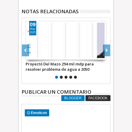
NOTAS RELACIONADAS
30
19
May
Feb
2024
2024
p para
Expulsa el PRI a Alfredo del Mazo por
Las huellas d
2050
“traición al partido”
prometiendo
de sus elefa
PUBLICAR UN COMENTARIO
BLOGGER
FACEBOOK
Emoticon