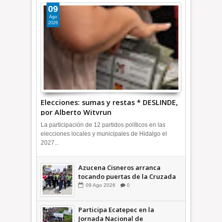
09
Ago
2026
Elecciones: sumas y restas * DESLINDE,
por Alberto Witvrun
La participación de 12 partidos políticos en las
elecciones locales y municipales de Hidalgo el
2027...
Azucena Cisneros arranca
tocando puertas de la Cruzada
Violeta en la Colosio +Video |
09
Ago
2026
0
INFORMA
Participa Ecatepec en la
Jornada Nacional de