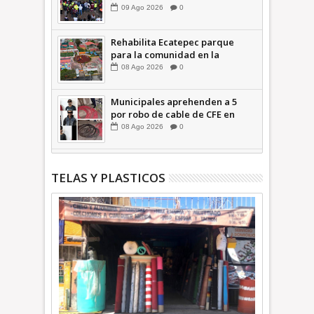
Reforestación; plantan 3 mil
09
Ago
2026
0
árboles + Video | INFORMA
Rehabilita Ecatepec parque
para la comunidad en la
Petroquímica 1 +Video |
08
Ago
2026
0
INFORMA
Municipales aprehenden a 5
por robo de cable de CFE en
Jardines de Casa Nueva +Video
08
Ago
2026
0
| INFORMA
TELAS Y PLASTICOS