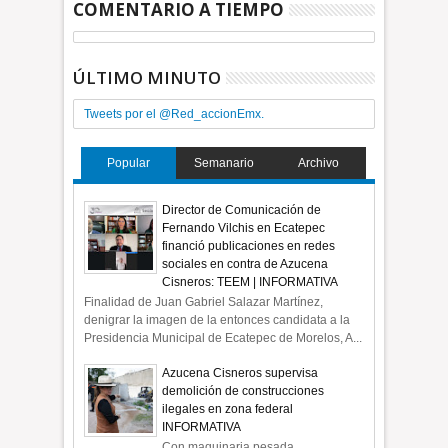
COMENTARIO A TIEMPO
ÚLTIMO MINUTO
Tweets por el @Red_accionEmx.
Popular
Semanario
Archivo
Director de Comunicación de
Fernando Vilchis en Ecatepec
financió publicaciones en redes
sociales en contra de Azucena
Cisneros: TEEM | INFORMATIVA
Finalidad de Juan Gabriel Salazar Martínez,
denigrar la imagen de la entonces candidata a la
Presidencia Municipal de Ecatepec de Morelos, A...
Azucena Cisneros supervisa
demolición de construcciones
ilegales en zona federal
INFORMATIVA
Con maquinaria pesada,