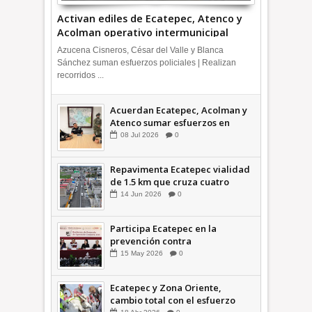
Activan ediles de Ecatepec, Atenco y
Acolman operativo intermunicipal
Azucena Cisneros, César del Valle y Blanca
Sánchez suman esfuerzos policiales | Realizan
recorridos ...
Acuerdan Ecatepec, Acolman y
Atenco sumar esfuerzos en
seguridad
08
Jul
2026
0
Repavimenta Ecatepec vialidad
de 1.5 km que cruza cuatro
comunidades +Video
14
Jun
2026
0
Participa Ecatepec en la
prevención contra
inundaciones en el Valle de
15
May
2026
0
México +VID
Ecatepec y Zona Oriente,
cambio total con el esfuerzo