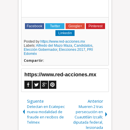
Facebook
Twitter
Google+
Pinterest
Linkedin
Posted by
https://www.red-acciones.mx
Labels:
Alfredo del Mazo Maza
,
Candidatos
,
Elección Gobernador
,
Elecciones 2017
,
PRI
Edoméx
Compartir:
https://www.red-acciones.mx
Siguente
Anterior
Detectan en Ecatepec
Mueren 2 tras
nueva modalidad de
persecución en
fraude en recibos de
Cuautitlán Izcalli;
Telmex
diputada federal,
lesionada