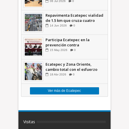
seguridad
08
Jul
2026
0
Repavimenta Ecatepec vialidad
de 1.5 km que cruza cuatro
comunidades +Video
14
Jun
2026
0
Participa Ecatepec en la
prevención contra
inundaciones en el Valle de
15
May
2026
0
México +VID
Ecatepec y Zona Oriente,
cambio total con el esfuerzo
conjunto: Azucena; retiran 21
18
Abr
2026
0
toneladas de basura *Video
Ver más de Ecatepec
Visitas