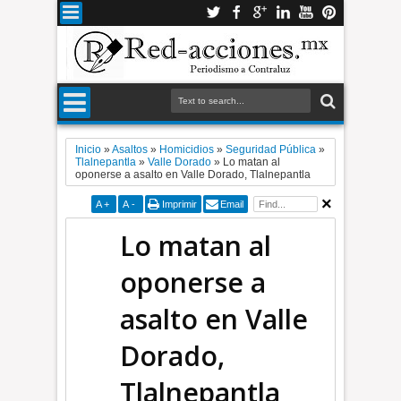
Inicio
»
Asaltos
»
Homicidios
»
Seguridad Pública
»
Tlalnepantla
»
Valle Dorado
»
Lo matan al
oponerse a asalto en Valle Dorado, Tlalnepantla
A
+
A
-
Imprimir
Email
Lo matan al
oponerse a
asalto en Valle
Dorado,
Tlalnepantla