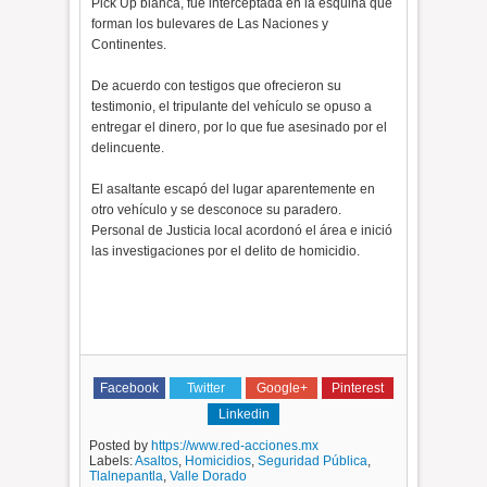
Pick Up blanca, fue interceptada en la esquina que
forman los bulevares de Las Naciones y
Continentes.
De acuerdo con testigos que ofrecieron su
testimonio, el tripulante del vehículo se opuso a
entregar el dinero, por lo que fue asesinado por el
delincuente.
El asaltante escapó del lugar aparentemente en
otro vehículo y se desconoce su paradero.
Personal de Justicia local acordonó el área e inició
las investigaciones por el delito de homicidio.
Facebook
Twitter
Google+
Pinterest
Linkedin
Posted by
https://www.red-acciones.mx
Labels:
Asaltos
,
Homicidios
,
Seguridad Pública
,
Tlalnepantla
,
Valle Dorado