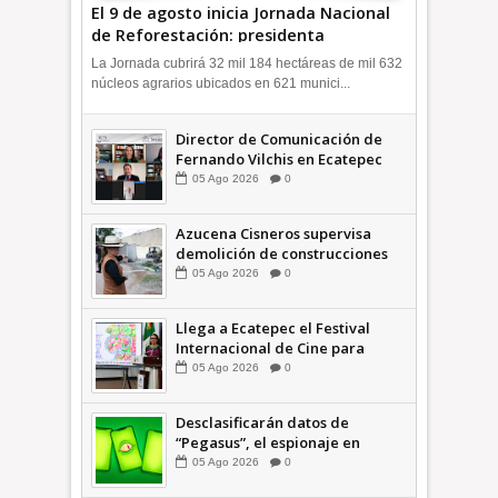
El 9 de agosto inicia Jornada Nacional
de Reforestación: presidenta
Sheinbaum +Video INFORMATIVA
La Jornada cubrirá 32 mil 184 hectáreas de mil 632
núcleos agrarios ubicados en 621 munici...
Director de Comunicación de
Fernando Vilchis en Ecatepec
financió publicaciones en redes
05
Ago
2026
0
sociales en contra de Azucena
Cisneros: TEEM INFORMATIVA
Azucena Cisneros supervisa
demolición de construcciones
ilegales en zona federal
05
Ago
2026
0
INFORMATIVA
Llega a Ecatepec el Festival
Internacional de Cine para
Niños (… y no tan Niños) +Video
05
Ago
2026
0
INFORMATIVA
Desclasificarán datos de
“Pegasus”, el espionaje en
México que afectó a cientos de
05
Ago
2026
0
periodistas * COMENTARIO A