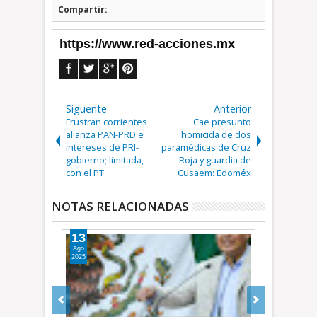
Compartir:
https://www.red-acciones.mx
Siguente
Anterior
Frustran corrientes
Cae presunto
alianza PAN-PRD e
homicida de dos
intereses de PRI-
paramédicas de Cruz
gobierno; limitada,
Roja y guardia de
con el PT
Cusaem: Edoméx
NOTAS RELACIONADAS
13
11
Ago
Ago
2025
2025