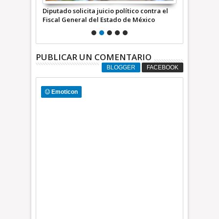
ones para
Diputado solicita juicio político contra el
Exigen a la 
y luz +Video
Fiscal General del Estado de México
Fernando Vil
grupo crimi
PUBLICAR UN COMENTARIO
BLOGGER
FACEBOOK
Emoticon