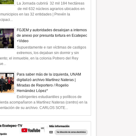
La Jornada cubrirá 32 mil 184 hectáreas
de mil 632 núcleos agrarios ubicados en
municipios en las 32 entidades | Prevén la
icipaci...
FGJEM y autoridades desalojan a internos
de anexo por presunta tortura en Ecatepec
+Video
Supuestamente e ran víctimas de castigos
extremos, los dejaban sin dormir y sin
ento; el inmueble, en la colonia Potrero del Rey
e...
Para saber más de la izquierda, UNAM
digitalizó archivo Martínez Nateras |
Miradas de Reportero / Rogelio
Hernández López*
Exdirigentes estudiantiles y políticos de
ierda acompañaron a Martínez Nateras (centro) en la
sentación de su archivo. CARLOS SOTE...