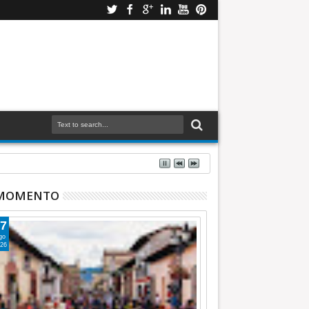
 MOMENTO
7
go
26