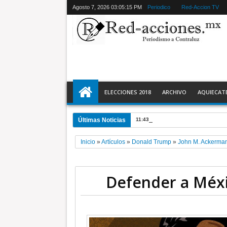
Agosto 7, 2026
03:05:16 PM
Periodico
Red-Accion TV
ELECCIONES 2018
ARCHIVO
AQUIECAT
Últimas Noticias
11:43 PM
La feria de las ferias * D
Inicio
»
Artículos
»
Donald Trump
»
John M. Ackerma
Defender a Méx