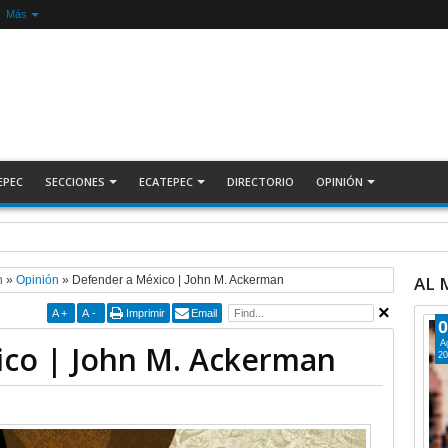
Más
EPEC
SECCIONES
ECATEPEC
DIRECTORIO
OPINIÓN
ESLINDE, por Alberto Witvrun
AL
n
»
Opinión
»
Defender a México | John M. Ackerman
A
+
A
-
Imprimir
Email
0
A
ico | John M. Ackerman
20