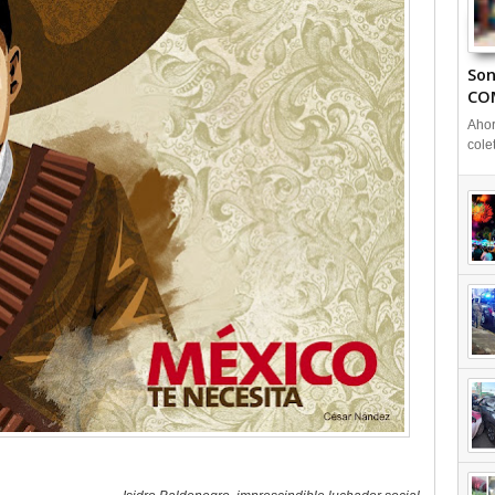
Son
CO
Ahor
cole