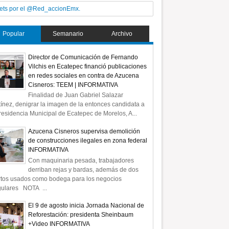
ets por el @Red_accionEmx.
Popular
Semanario
Archivo
Director de Comunicación de Fernando
Vilchis en Ecatepec financió publicaciones
en redes sociales en contra de Azucena
Cisneros: TEEM | INFORMATIVA
Finalidad de Juan Gabriel Salazar
ínez, denigrar la imagen de la entonces candidata a
residencia Municipal de Ecatepec de Morelos, A...
Azucena Cisneros supervisa demolición
de construcciones ilegales en zona federal
INFORMATIVA
Con maquinaria pesada, trabajadores
derriban rejas y bardas, además de dos
rtos usados como bodega para los negocios
gulares NOTA ...
El 9 de agosto inicia Jornada Nacional de
Reforestación: presidenta Sheinbaum
+Video INFORMATIVA