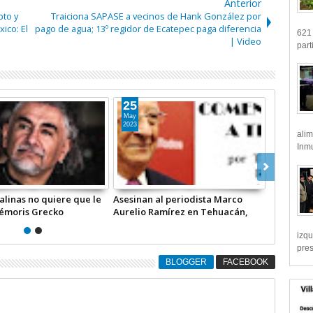
Anterior
pto y
Traiciona SAPASE a vecinos de Hank González por
ico: El
pago de agua; 13º regidor de Ecatepec paga diferencia
621 
| Video
part
12
May
2023
alim
Inmu
ÍA O REPÚBLICA?” -II- |
Las solicitudes de desafuero
RIO A TIEMPO
contra el ex futbolista
Cuauhtémoc Blanco y su jefe de
Seguridad están en proceso |
izqu
COMENTARIO A TIEMPO
pre
BLOGGER
FACEBOOK