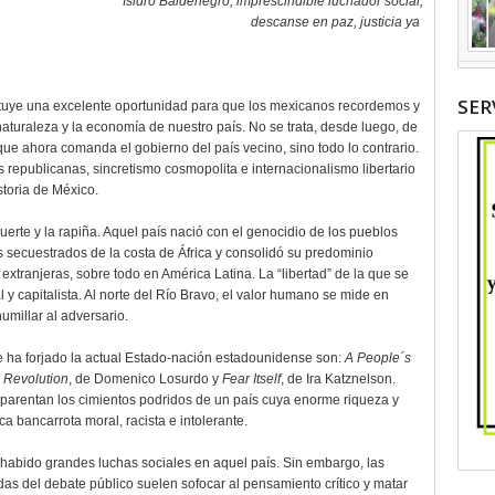
Isidro Baldenegro, imprescindible luchador social,
descanse en paz, justicia ya
SER
tuye una excelente oportunidad para que los mexicanos recordemos y
 naturaleza y la economía de nuestro país. No se trata, desde luego, de
que ahora comanda el gobierno del país vecino, sino todo lo contrario.
 republicanas, sincretismo cosmopolita e internacionalismo libertario
storia de México.
uerte y la rapiña. Aquel país nació con el genocidio de los pueblos
os secuestrados de la costa de África y consolidó su predominio
xtranjeras, sobre todo en América Latina. La “libertad” de la que se
y capitalista. Al norte del Río Bravo, el valor humano se mide en
humillar al adversario.
se ha forjado la actual Estado-nación estadounidense son:
A People´s
 Revolution
, de Domenico Losurdo y
Fear Itself
, de Ira Katznelson.
ransparentan los cimientos podridos de un país cuya enorme riqueza y
ca bancarrota moral, racista e intolerante.
habido grandes luchas sociales en aquel país. Sin embargo, las
as del debate público suelen sofocar al pensamiento crítico y matar