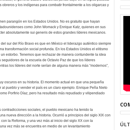
 obreros y los indígenas para combatir frontalmente a los oligarcas y
enen parangón en los Estados Unidos. No es gratuito que hayan
estadounidenses como John Womack y Enrique Katz, quienes en sus
ácter absolutamente sui generis de estos grandes líderes mexicanos.
os del sur del Río Bravo es que en México el liderazgo auténtico siempre
una transformación social profunda. En los Estados Unidos el elitismo
o un estorbo. Tenemos que rechazar de manera contundente la idea
s seguidores de la escuela de Octavio Paz de que los líderes
entras los líderes del norte serían de alguna manera más “modernos”,
y oscuros en su historia. El momento actual en que una pequeña
r al pueblo y vender el país es un claro ejemplo. Enrique Peña Nieto
 como Porfirio Díaz, pero ha resultado más repudiado y vilipendiado
COM
 contradicciones sociales, el pueblo mexicano ha tenido la
una nueva dirección a la historia. Ocurrió a principios del siglo XIX con
con la Reforma, y una vez más al inicio del siglo XX con la
ÚL
lo una vez más se encuentra en medio de un levantamiento