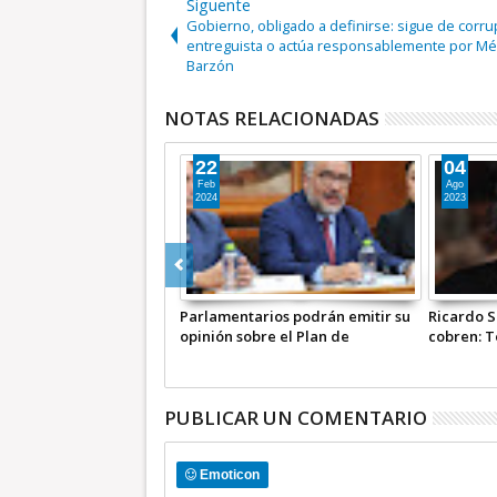
Siguente
Gobierno, obligado a definirse: sigue de corru
entreguista o actúa responsablemente por Méx
Barzón
NOTAS RELACIONADAS
25
24
May
May
2023
2023
alinas no quiere que le
Asesinan al periodista Marco
¿MONARQU
Témoris Grecko
Aurelio Ramírez en Tehuacán,
COMENTA
Puebla | COMENTARIO A TIEMPO
PUBLICAR UN COMENTARIO
Emoticon