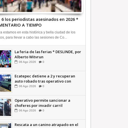
 6 los periodistas asesinados en 2026 *
MENTARIO A TIEMPO
a estamos en esta histórica y bella ciudad de los
tos, para llevar a cabo las sesiones de Co...
La feria de las ferias * DESLINDE, por
Alberto Witvrun
06
Ago
2026
0
Ecatepec detiene a 2 y recuperan
auto robado tras operativo con
Tecámac +Video | INFORMATIVA
06
Ago
2026
0
Operativo permite sancionar a
choferes por invadir carril
confinado: Ecatepec +Video |
06
Ago
2026
0
INFORMATIVA
Rescata a un canino atrapado en el