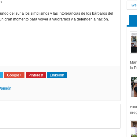
ca.
Twe
undo del sur a los simplismos y las intolerancias de los bárbaros del
 un gran momento para volver a valorarnos y a defender la nación.
Mart
la P
Google+
Pinterest
Linkedin
pinión
cua
irre