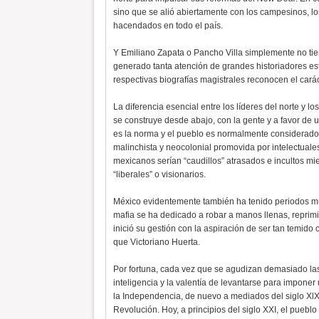
sino que se alió abiertamente con los campesinos, los
hacendados en todo el país.
Y Emiliano Zapata o Pancho Villa simplemente no ti
generado tanta atención de grandes historiadores 
respectivas biografías magistrales reconocen el car
La diferencia esencial entre los líderes del norte y l
se construye desde abajo, con la gente y a favor de 
es la norma y el pueblo es normalmente considerad
malinchista y neocolonial promovida por intelectuale
mexicanos serían “caudillos” atrasados e incultos mi
“liberales” o visionarios.
México evidentemente también ha tenido periodos mu
mafia se ha dedicado a robar a manos llenas, reprimi
inició su gestión con la aspiración de ser tan temido
que Victoriano Huerta.
Por fortuna, cada vez que se agudizan demasiado las
inteligencia y la valentía de levantarse para imponer 
la Independencia, de nuevo a mediados del siglo XlX 
Revolución. Hoy, a principios del siglo XXI, el pueb