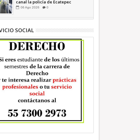
canal la policía de Ecatepec
INFORMATIVA
06
Ago
2026
0
VICIO SOCIAL