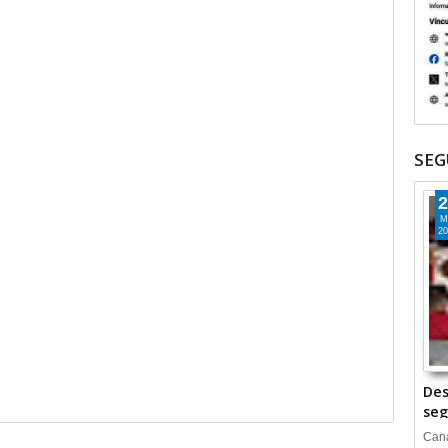
SEG
2
M
20
Des
seg
Cana