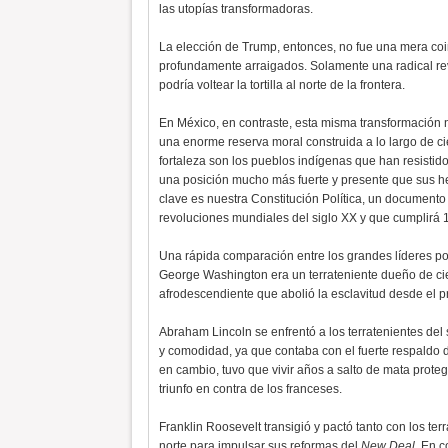
las utopías transformadoras.
La elección de Trump, entonces, no fue una mera coinc
profundamente arraigados. Solamente una radical rev
podría voltear la tortilla al norte de la frontera.
En México, en contraste, esta misma transformación
una enorme reserva moral construida a lo largo de c
fortaleza son los pueblos indígenas que han resisti
una posición mucho más fuerte y presente que sus 
clave es nuestra Constitución Política, un documento
revoluciones mundiales del siglo XX y que cumplirá 
Una rápida comparación entre los grandes líderes pol
George Washington era un terrateniente dueño de cie
afrodescendiente que abolió la esclavitud desde el
Abraham Lincoln se enfrentó a los terratenientes del
y comodidad, ya que contaba con el fuerte respaldo de
en cambio, tuvo que vivir años a salto de mata prote
triunfo en contra de los franceses.
Franklin Roosevelt transigió y pactó tanto con los ter
norte para impulsar sus reformas del
New Deal
. En c