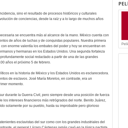
PEL
idencia, sino el resultado de procesos históricos y culturales
olución de conciencias, desde la raíz y a lo largo de muchos años
 necesaria se encuentra más al alcance de la mano. México cuenta con
ientos de años de luchas y de conquistas populares. Nuestra primera
Pelí
do con enorme valentía los embates del poder y hoy se encuentran en
hermanos y hermanas en los Estados Unidos. Una segunda fortaleza
 profundamente social redactado a partir de una de las grandes
100 años el próximo 5 de febrero.
íticos en la historia de México y los Estados Unidos es esclarecedora.
ntos de esclavos. José María Morelos, en contraste, era un
 primer momento.
 sur durante la Guerra Civil, pero siempre desde una posición de fuerza
 los intereses financieros más retrógrados del norte. Benito Juárez,
gido solamente por su pueblo, hasta su improbable pero glorioso
ratenientes esclavistas del sur como con los grandes industriales del
ontraste, el general Lázaro Cárdenas jamás cayó en la lógica pactista