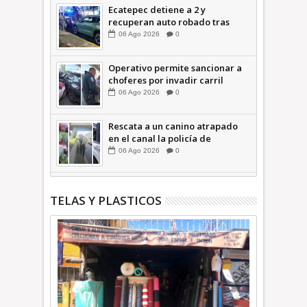
Ecatepec detiene a 2 y
recuperan auto robado tras
operativo con Tecámac +Video
06
Ago
2026
0
| INFORMATIVA
Operativo permite sancionar a
choferes por invadir carril
confinado: Ecatepec +Video |
06
Ago
2026
0
INFORMATIVA
Rescata a un canino atrapado
en el canal la policía de
Ecatepec INFORMATIVA
06
Ago
2026
0
TELAS Y PLASTICOS