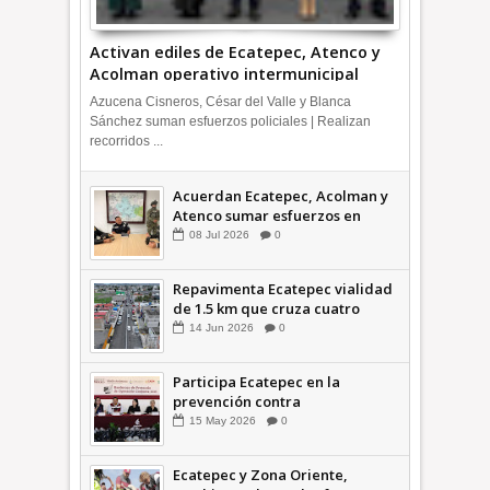
Activan ediles de Ecatepec, Atenco y
Acolman operativo intermunicipal
Azucena Cisneros, César del Valle y Blanca
Sánchez suman esfuerzos policiales | Realizan
recorridos ...
Acuerdan Ecatepec, Acolman y
Atenco sumar esfuerzos en
seguridad
08
Jul
2026
0
Repavimenta Ecatepec vialidad
de 1.5 km que cruza cuatro
comunidades +Video
14
Jun
2026
0
Participa Ecatepec en la
prevención contra
inundaciones en el Valle de
15
May
2026
0
México +VID
Ecatepec y Zona Oriente,