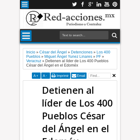
Inicio
»
César del Ángel
»
Detenciones
»
Los 400
Pueblos
»
Miguel Ángel Yunez Linares
»
PF
»
Veracruz
»
Detienen al líder de Los 400 Pueblos
César del Ángel en el Edoméx
A
+
A
-
Imprimir
Email
Detienen al
líder de Los 400
Pueblos César
del Ángel en el