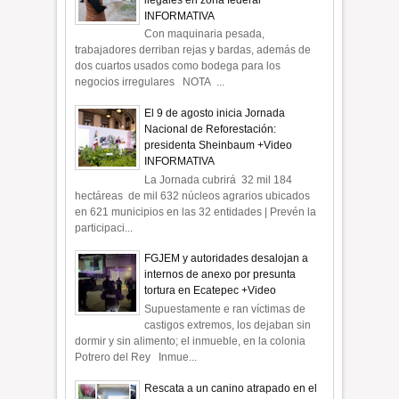
INFORMATIVA
Con maquinaria pesada,
trabajadores derriban rejas y bardas, además de
dos cuartos usados como bodega para los
negocios irregulares NOTA ...
El 9 de agosto inicia Jornada
Nacional de Reforestación:
presidenta Sheinbaum +Video
INFORMATIVA
La Jornada cubrirá 32 mil 184
hectáreas de mil 632 núcleos agrarios ubicados
en 621 municipios en las 32 entidades | Prevén la
participaci...
FGJEM y autoridades desalojan a
internos de anexo por presunta
tortura en Ecatepec +Video
Supuestamente e ran víctimas de
castigos extremos, los dejaban sin
dormir y sin alimento; el inmueble, en la colonia
Potrero del Rey Inmue...
Rescata a un canino atrapado en el