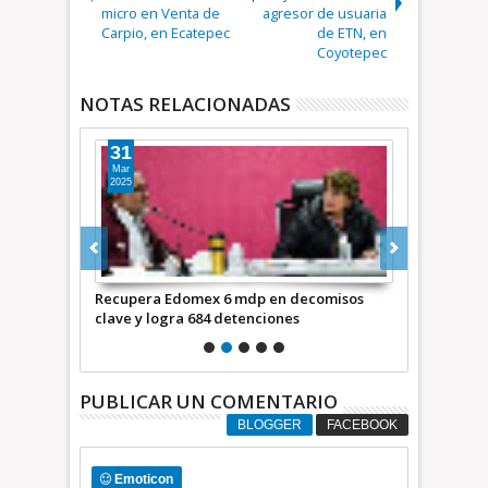
micro en Venta de
agresor de usuaria
Carpio, en Ecatepec
de ETN, en
Coyotepec
NOTAS RELACIONADAS
31
24
Mar
Mar
2025
2025
ueblos César
Recupera Edomex 6 mdp en decomisos
Ahondamos e
clave y logra 684 detenciones
y decomisos
PUBLICAR UN COMENTARIO
BLOGGER
FACEBOOK
Emoticon