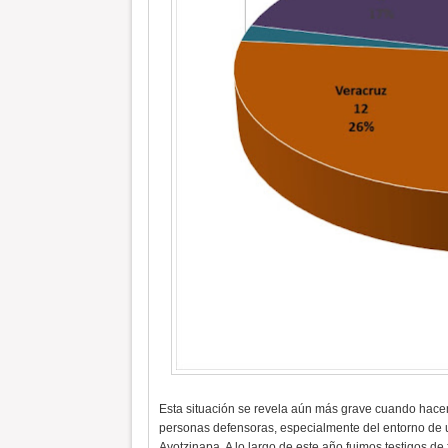
Esta situación se revela aún más grave cuando hacem
personas defensoras, especialmente del entorno de
Ayotzinapa. A lo largo de este año fuimos testigos de f