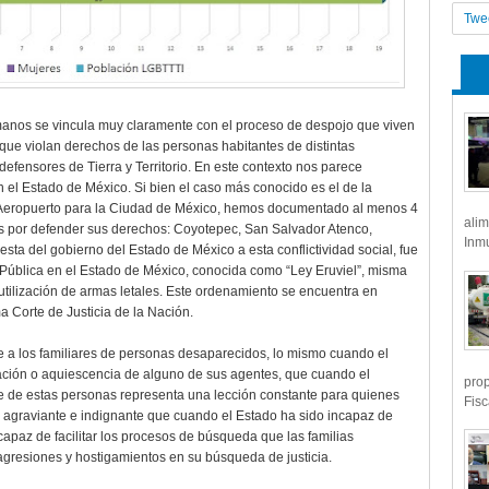
Twe
manos se vincula muy claramente con el proceso de despojo que viven
ue violan derechos de las personas habitantes de distintas
efensores de Tierra y Territorio. En este contexto nos parece
 el Estado de México. Si bien el caso más conocido es el de la
o Aeropuerto para la Ciudad de México, hemos documentado al menos 4
alim
 por defender sus derechos: Coyotepec, San Salvador Atenco,
Inmu
ta del gobierno del Estado de México a esta conflictividad social, fue
 Pública en el Estado de México, conocida como “Ley Eruviel”, misma
 utilización de armas letales. Este ordenamiento se encuentra en
a Corte de Justicia de la Nación.
e a los familiares de personas desaparecidos, lo mismo cuando el
pación o aquiescencia de alguno de sus agentes, que cuando el
prop
le de estas personas representa una lección constante para quienes
Fisc
 agraviante e indignante que cuando el Estado ha sido incapaz de
apaz de facilitar los procesos de búsqueda que las familias
agresiones y hostigamientos en su búsqueda de justicia.