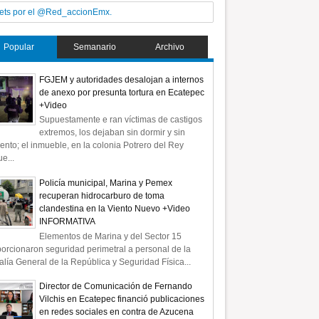
ets por el @Red_accionEmx.
Popular
Semanario
Archivo
FGJEM y autoridades desalojan a internos
de anexo por presunta tortura en Ecatepec
+Video
Supuestamente e ran víctimas de castigos
extremos, los dejaban sin dormir y sin
ento; el inmueble, en la colonia Potrero del Rey
e...
Policía municipal, Marina y Pemex
recuperan hidrocarburo de toma
clandestina en la Viento Nuevo +Video
INFORMATIVA
Elementos de Marina y del Sector 15
orcionaron seguridad perimetral a personal de la
alía General de la República y Seguridad Física...
Director de Comunicación de Fernando
Vilchis en Ecatepec financió publicaciones
en redes sociales en contra de Azucena