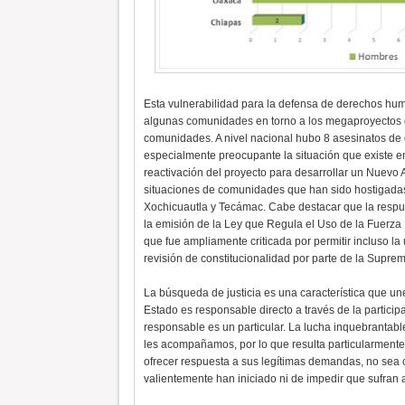
Esta vulnerabilidad para la defensa de derechos hu
algunas comunidades en torno a los megaproyectos q
comunidades. A nivel nacional hubo 8 asesinatos de d
especialmente preocupante la situación que existe en
reactivación del proyecto para desarrollar un Nuev
situaciones de comunidades que han sido hostigadas
Xochicuautla y Tecámac. Cabe destacar que la respues
la emisión de la Ley que Regula el Uso de la Fuerza
que fue ampliamente criticada por permitir incluso la
revisión de constitucionalidad por parte de la Suprem
La búsqueda de justicia es una característica que un
Estado es responsable directo a través de la partici
responsable es un particular. La lucha inquebrantab
les acompañamos, por lo que resulta particularmente
ofrecer respuesta a sus legítimas demandas, no sea c
valientemente han iniciado ni de impedir que sufran 