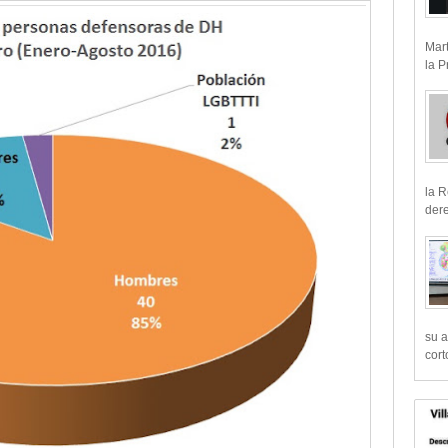
Mart
la P
la R
dere
su a
cort