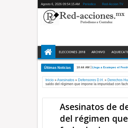
Agosto 6, 2026
09:54:16 AM
Periodico
Red-Accion TV
ELECCIONES 2018
ARCHIVO
AQUIECAT
Últimas Noticias
10:44 AM
Llega a Ecatepec el Fest
Inicio
»
Asesinatos
»
Defensores D.H.
»
Derechos H
saldo del régimen que impone la impunidad con fac
Asesinatos de d
del régimen que