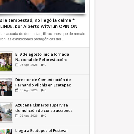
s la tempestad, no llegó la calma *
LINDE, por Alberto Witvrun OPINIÓN
 la cascada de denuncias, filtraciones que de remate
eron las exhibiciones protagónicas del ...
El 9 de agosto inicia Jornada
Nacional de Reforestación:
presidenta Sheinbaum +Video
05
Ago
2026
0
INFORMATIVA
Director de Comunicación de
Fernando Vilchis en Ecatepec
financió publicaciones en redes
05
Ago
2026
0
sociales en contra de Azucena
Cisneros: TEEM | INFORMATIVA
Azucena Cisneros supervisa
demolición de construcciones
ilegales en zona federal
05
Ago
2026
0
INFORMATIVA
Llega a Ecatepec el Festival