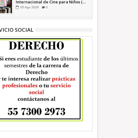
Internacional de Cine para Niños (…
y no tan Niños) +Video INFORMATIVA
05
Ago
2026
0
VICIO SOCIAL