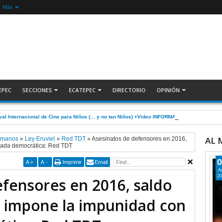
Más
EPEC
SECCIONES
ECATEPEC
DIRECTORIO
OPINIÓN
ival Internacional de Cine para Niños (… y no tan Niños) +Video INFORMATIVA
AL
umanos
»
Ley Eruviel
»
Red TDT
»
Asesinatos de defensores en 2016,
hada democrática: Red TDT
0
A
+
A
-
Imprimir
Email
A
20
efensores en 2016, saldo
 impone la impunidad con