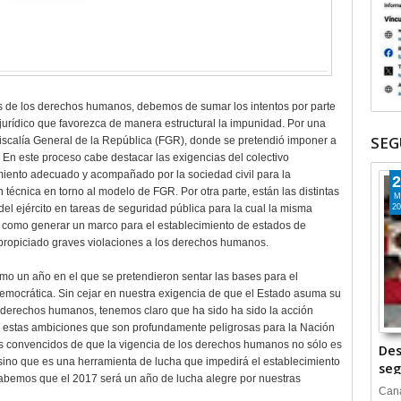
ias de los derechos humanos, debemos de sumar los intentos por parte
jurídico que favorezca de manera estructural la impunidad. Por una
SEG
Fiscalía General de la República (FGR), donde se pretendió imponer a
. En este proceso cabe destacar las exigencias del colectivo
miento adecuado y acompañado por la sociedad civil para la
2
técnica en torno al modelo de FGR. Por otra parte, están las distintas
M
 del ejército en tareas de seguridad pública para la cual la misma
20
sí como generar un marco para el establecimiento de estados de
propiciado graves violaciones a los derechos humanos.
mo un año en el que se pretendieron sentar las bases para el
ocrática. Sin cejar en nuestra exigencia de que el Estado asuma su
 derechos humanos, tenemos claro que ha sido ha sido la acción
o a estas ambiciones que son profundamente peligrosas para la Nación
s convencidos de que la vigencia de los derechos humanos no sólo es
Des
 sino que es una herramienta de lucha que impedirá el establecimiento
seg
o sabemos que el 2017 será un año de lucha alegre por nuestras
Cana