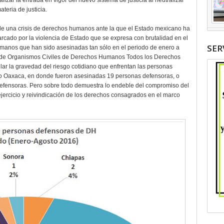
lizar la entrada en vigor del nuevo sistema de justicia al neutralizar
teria de justicia.
de una crisis de derechos humanos ante la que el Estado mexicano ha
cado por la violencia de Estado que se expresa con brutalidad en el
SER
manos que han sido asesinadas tan sólo en el periodo de enero a
l de Organismos Civiles de Derechos Humanos Todos los Derechos
ular la gravedad del riesgo cotidiano que enfrentan las personas
 Oaxaca, en donde fueron asesinadas 19 personas defensoras, o
efensoras. Pero sobre todo demuestra lo endeble del compromiso del
jercicio y reivindicación de los derechos consagrados en el marco