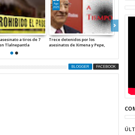
Jun
2024
 asesinatos de
Continúan los asesinatos de
as. Asesinan a Víctor
periodistas: el colega Víctor
lebro Morales. El colega
Alonso Culebro Morales fue
icado en Jiquipilas,
sacrificado en Jiquipilas, Chiapas
| COMENTARIO A TIEMPO
BLOGGER
FACEBOOK
COM
ÚL