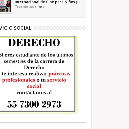
Internacional de Cine para Niños (…
y no tan Niños) +Video INFORMATIVA
05
Ago
2026
0
VICIO SOCIAL