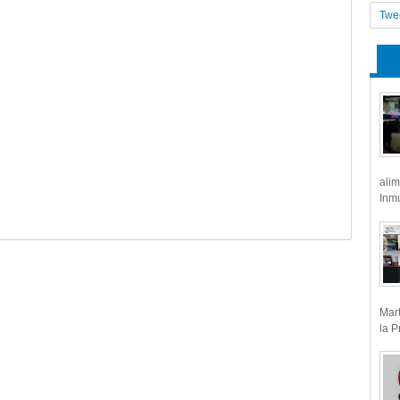
Twe
alim
Inmu
Mart
la P