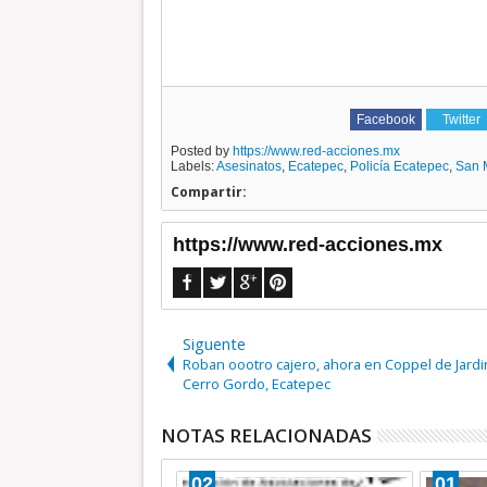
Facebook
Twitter
Posted by
https://www.red-acciones.mx
Labels:
Asesinatos
,
Ecatepec
,
Policía Ecatepec
,
San 
Compartir:
https://www.red-acciones.mx
Siguente
Roban oootro cajero, ahora en Coppel de Jard
Cerro Gordo, Ecatepec
NOTAS RELACIONADAS
21
01