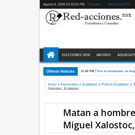
Agosto 6, 2026
03:32:02 PM
Periodico
Red-Accion TV
ELECCIONES 2018
ARCHIVO
AQUIECAT
Últimas Noticias
9:59 PM
El 9 de agosto inicia Jor
Inicio
»
Asesinatos
»
Ecatepec
»
Policía Ecatepec
»
S
Xalostoc, Ecatepec
Matan a hombre 
Miguel Xalostoc