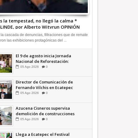
s la tempestad, no llegó la calma *
LINDE, por Alberto Witvrun OPINIÓN
 la cascada de denuncias, filtraciones que de remate
eron las exhibiciones protagónicas del ...
El 9 de agosto inicia Jornada
Nacional de Reforestación:
presidenta Sheinbaum +Video
05
Ago
2026
0
INFORMATIVA
Director de Comunicación de
Fernando Vilchis en Ecatepec
financió publicaciones en redes
05
Ago
2026
0
sociales en contra de Azucena
Cisneros: TEEM | INFORMATIVA
Azucena Cisneros supervisa
demolición de construcciones
ilegales en zona federal
05
Ago
2026
0
INFORMATIVA
Llega a Ecatepec el Festival