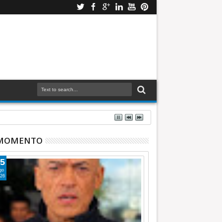
 MOMENTO
5
go
26