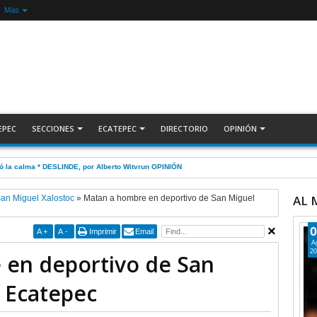
Más
EPEC
SECCIONES
ECATEPEC
DIRECTORIO
OPINIÓN
nada Nacional de Reforestación: presidenta Sheinbaum +Video INFORMATIVA
AL
an Miguel Xalostoc
»
Matan a hombre en deportivo de San Miguel
0
A
+
A
-
Imprimir
Email
A
20
en deportivo de San
, Ecatepec