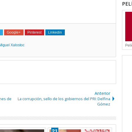
PEL
Google+
Pinterest
Linkedin
Miguel Xalostoc
Pelí
Anterior
ines de
La corrupción, sello de los gobiernos del PRI: Delfina
Gómez
29