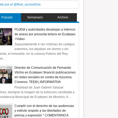
ets por el @Red_accionEmx.
Popular
Semanario
Archivo
FGJEM y autoridades desalojan a internos
de anexo por presunta tortura en Ecatepec
+Video
Supuestamente e ran víctimas de castigos
extremos, los dejaban sin dormir y sin
ento; el inmueble, en la colonia Potrero del Rey
e...
Director de Comunicación de Fernando
Vilchis en Ecatepec financió publicaciones
en redes sociales en contra de Azucena
Cisneros: TEEM | INFORMATIVA
Finalidad de Juan Gabriel Salazar
ínez, denigrar la imagen de la entonces candidata a
residencia Municipal de Ecatepec de Morelos, A...
Cumplir con el derecho de las audiencias
y estricto respeto a las libertades de
prensa y expresión * COMENTARIO A