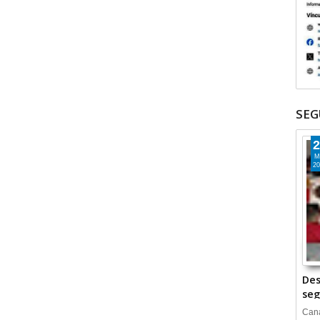
SEG
2
M
20
Des
seg
Cana