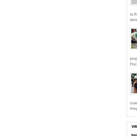
la R
dere
prop
Fisc
cua
irre