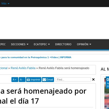
Más
EPEC
SECCIONES
ECATEPEC
DIRECTORIO
OPINIÓN
e para la comunidad en la Petroquímica 1 +Video | INFORMA
AL
cional
»
René Avilés Fabila
»
René Avilés Fabila será homenajeado
0
A
+
A
-
Imprimir
Email
A
20
ila será homenajeado por
al el día 17