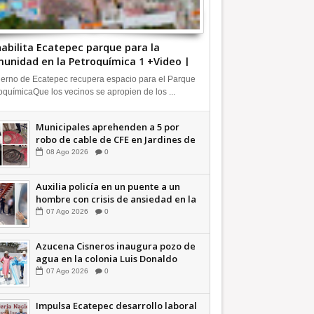
abilita Ecatepec parque para la
unidad en la Petroquímica 1 +Video |
FORMA
erno de Ecatepec recupera espacio para el Parque
oquímicaQue los vecinos se apropien de los ...
Municipales aprehenden a 5 por
robo de cable de CFE en Jardines de
Casa Nueva +Video | INFORMA
08
Ago
2026
0
Auxilia policía en un puente a un
hombre con crisis de ansiedad en la
Vía Morelos | INFORMATIVA
07
Ago
2026
0
Azucena Cisneros inaugura pozo de
agua en la colonia Luis Donaldo
Colosio +Video | INFORMATIVA
07
Ago
2026
0
Impulsa Ecatepec desarrollo laboral