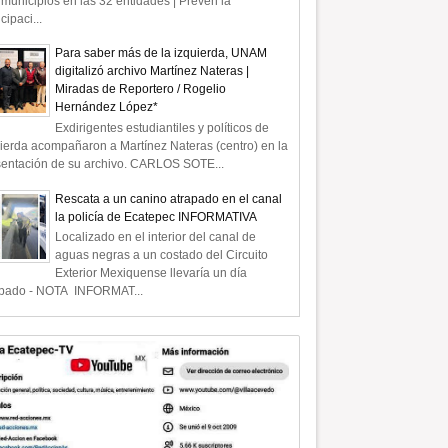
municipios en las 32 entidades | Prevén la
icipaci...
Para saber más de la izquierda, UNAM
digitalizó archivo Martínez Nateras |
Miradas de Reportero / Rogelio
Hernández López*
Exdirigentes estudiantiles y políticos de
ierda acompañaron a Martínez Nateras (centro) en la
sentación de su archivo. CARLOS SOTE...
Rescata a un canino atrapado en el canal
la policía de Ecatepec INFORMATIVA
Localizado en el interior del canal de
aguas negras a un costado del Circuito
Exterior Mexiquense llevaría un día
apado - NOTA INFORMAT...