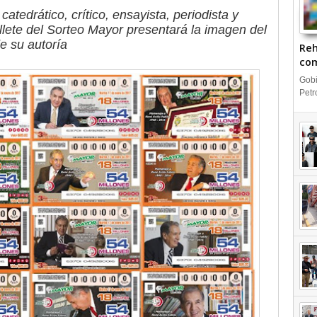
catedrático, crítico, ensayista, periodista y
billete del Sorteo Mayor presentará la imagen del
de su autoría
Reh
com
IN
Gobi
Petr