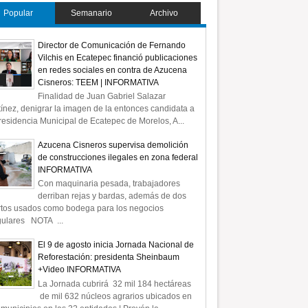
Popular
Semanario
Archivo
Director de Comunicación de Fernando
Vilchis en Ecatepec financió publicaciones
en redes sociales en contra de Azucena
Cisneros: TEEM | INFORMATIVA
Finalidad de Juan Gabriel Salazar
ínez, denigrar la imagen de la entonces candidata a
residencia Municipal de Ecatepec de Morelos, A...
Azucena Cisneros supervisa demolición
de construcciones ilegales en zona federal
INFORMATIVA
Con maquinaria pesada, trabajadores
derriban rejas y bardas, además de dos
rtos usados como bodega para los negocios
gulares NOTA ...
El 9 de agosto inicia Jornada Nacional de
Reforestación: presidenta Sheinbaum
+Video INFORMATIVA
La Jornada cubrirá 32 mil 184 hectáreas
de mil 632 núcleos agrarios ubicados en