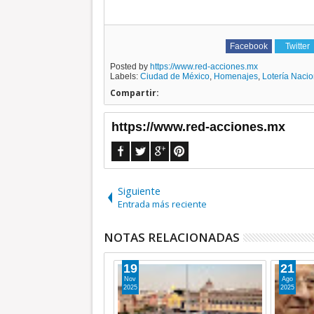
Facebook
Twitter
Posted by
https://www.red-acciones.mx
Labels:
Ciudad de México
,
Homenajes
,
Lotería Nacio
Compartir:
https://www.red-acciones.mx
Siguiente
Entrada más reciente
NOTAS RELACIONADAS
25
12
Ago
Ago
2024
2024