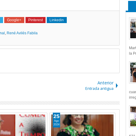
Google+
Pinterest
Linkedin
nal
,
René Avilés Fabila
Mart
la P
Anterior
Entrada antigua
cua
irre
04
Jun
2024