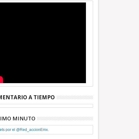
ENTARIO A TIEMPO
TIMO MINUTO
ets por el @Red_accionEmx.