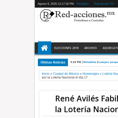
Agosto 9, 2026
12:17:28 PM
Periodico
Red-Accion TV
ELECCIONES 2018
ARCHIVO
AQUIECAT
Últimas Noticias
9:24 PM
Rehabilita Ecatepec parqu
Inicio
»
Ciudad de México
»
Homenajes
»
Lotería Na
por la Lotería Nacional el día 17
René Avilés Fab
la Lotería Nacion