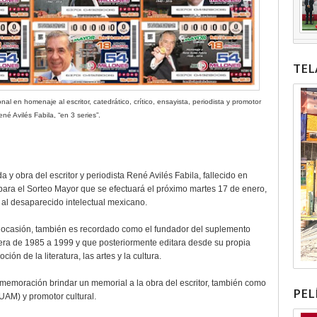
TEL
al en homenaje al escritor, catedrático, crítico, ensayista, periodista y promotor
ené Avilés Fabila, “en 3 series”.
a y obra del escritor y periodista René Avilés Fabila, fallecido en
e para el Sorteo Mayor que se efectuará el próximo martes 17 de enero,
al desaparecido intelectual mexicano.
sta ocasión, también es recordado como el fundador del suplemento
giera de 1985 a 1999 y que posteriormente editara desde su propia
n de la literatura, las artes y la cultura.
nmemoración brindar un memorial a la obra del escritor, también como
PEL
UAM) y promotor cultural.