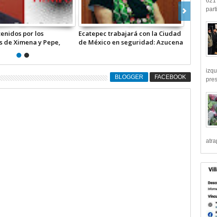
621 
part
coordinado entre
La morenista Clara Brugada ganó
 de Ecatepec y Ciudad
holgada, el gobierno de la
 en 2025: Encinas
Ciudad de México y recuperó las
alcaldías perdidas |
COMENTARIO A TIEMPO
izqu
BLOGGER
FACEBOOK
pre
atr