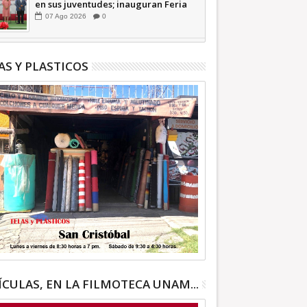
en sus juventudes; inauguran Feria
de Empleo y Emprendedores 2026
07
Ago
2026
0
+Video | INFORMATIVA
AS Y PLASTICOS
ÍCULAS, EN LA FILMOTECA UNAM...