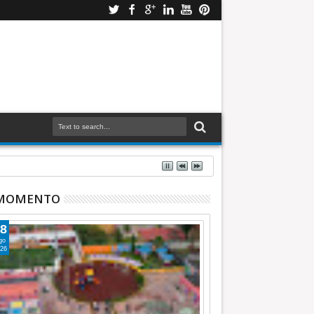
 MOMENTO
8
go
26