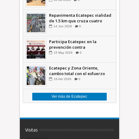
Repavimenta Ecatepec vialidad
de 1.5 km que cruza cuatro
comunidades +Video
14
Jun
2026
0
Participa Ecatepec en la
prevención contra
inundaciones en el Valle de
15
May
2026
0
México +VID
Ecatepec y Zona Oriente,
cambio total con el esfuerzo
conjunto: Azucena; retiran 21
18
Abr
2026
0
toneladas de basura *Video
Ver más de Ecatepec
Visitas