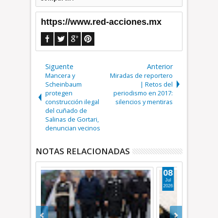
https://www.red-acciones.mx
Siguente
Anterior
Mancera y
Miradas de reportero
Scheinbaum
| Retos del
protegen
periodismo en 2017:
construcción ilegal
silencios y mentiras
del cuñado de
Salinas de Gortari,
denuncian vecinos
NOTAS RELACIONADAS
08
14
Jul
Jun
2026
2026