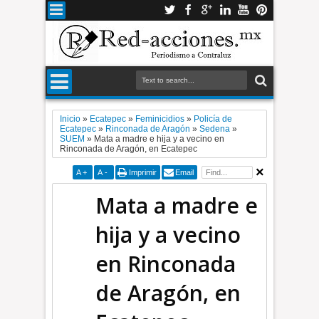
Inicio
»
Ecatepec
»
Feminicidios
»
Policía de
Ecatepec
»
Rinconada de Aragón
»
Sedena
»
SUEM
»
Mata a madre e hija y a vecino en
Rinconada de Aragón, en Ecatepec
A
+
A
-
Imprimir
Email
Mata a madre e
hija y a vecino
en Rinconada
de Aragón, en