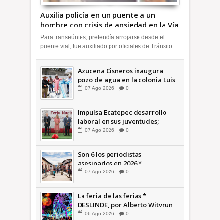
Auxilia policía en un puente a un
hombre con crisis de ansiedad en la Vía
Morelos | INFORMATIVA
Para transeúntes, pretendía arrojarse desde el
puente vial; fue auxiliado por oficiales de Tránsito ...
Azucena Cisneros inaugura
pozo de agua en la colonia Luis
Donaldo Colosio +Video |
07
Ago
2026
0
INFORMATIVA
Impulsa Ecatepec desarrollo
laboral en sus juventudes;
inauguran Feria de Empleo y
07
Ago
2026
0
Emprendedores 2026 +Video |
INFORMATIVA
Son 6 los periodistas
asesinados en 2026 *
COMENTARIO A TIEMPO
07
Ago
2026
0
La feria de las ferias *
DESLINDE, por Alberto Witvrun
06
Ago
2026
0