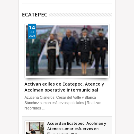
ECATEPEC
14
Jul
2026
Activan ediles de Ecatepec, Atenco y
Acolman operativo intermunicipal
Azucena Cisneros, César del Valle y Blanca
Sánchez suman esfuerzos policiales | Realizan
recorridos ...
Acuerdan Ecatepec, Acolman y
Atenco sumar esfuerzos en
seguridad
08
Jul
2026
0