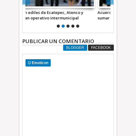
tenco y
Acuerdan Ecatepec, Acolman y Atenco
Repavimenta
ipal
sumar esfuerzos en seguridad
que cruza c
PUBLICAR UN COMENTARIO
BLOGGER
FACEBOOK
Emoticon