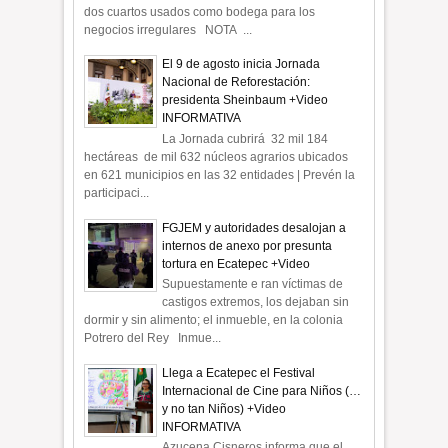
dos cuartos usados como bodega para los
negocios irregulares NOTA ...
El 9 de agosto inicia Jornada
Nacional de Reforestación:
presidenta Sheinbaum +Video
INFORMATIVA
La Jornada cubrirá 32 mil 184
hectáreas de mil 632 núcleos agrarios ubicados
en 621 municipios en las 32 entidades | Prevén la
participaci...
FGJEM y autoridades desalojan a
internos de anexo por presunta
tortura en Ecatepec +Video
Supuestamente e ran víctimas de
castigos extremos, los dejaban sin
dormir y sin alimento; el inmueble, en la colonia
Potrero del Rey Inmue...
Llega a Ecatepec el Festival
Internacional de Cine para Niños (…
y no tan Niños) +Video
INFORMATIVA
Azucena Cisneros informa que el