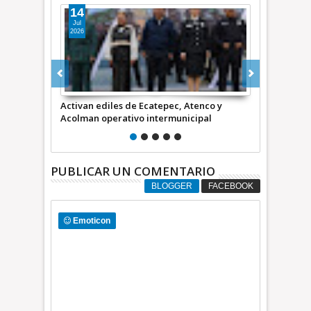
08
Jul
2026
 Ecatepec, Atenco y
Acuerdan Ecatepec, Acolman y Atenco
o intermunicipal
sumar esfuerzos en seguridad
PUBLICAR UN COMENTARIO
BLOGGER
FACEBOOK
Emoticon