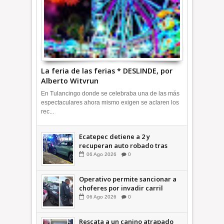
La feria de las ferias * DESLINDE, por
Alberto Witvrun
En Tulancingo donde se celebraba una de las más
espectaculares ahora mismo exigen se aclaren los
rec...
Ecatepec detiene a 2 y
recuperan auto robado tras
operativo con Tecámac +Video
06
Ago
2026
0
| INFORMATIVA
Operativo permite sancionar a
choferes por invadir carril
confinado: Ecatepec +Video |
06
Ago
2026
0
INFORMATIVA
Rescata a un canino atrapado