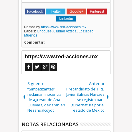
Facebook
Twitter
Google+
Pinterest
Linkedin
Posted by
https://www.red-acciones.mx
Labels:
Choques
,
Ciudad Azteca
,
Ecatepec
,
Muertos
Compartir:
https://www.red-acciones.mx
Siguente
Anterior
“Simpatizantes”
Precandidato del PRD
reclaman inocencia
Javier Salinas Narváez
de agresor de Ana
se registra para
Guevara; declaran en
gubernatura por el
Nezahualcóyotl
estado de México
NOTAS RELACIONADAS