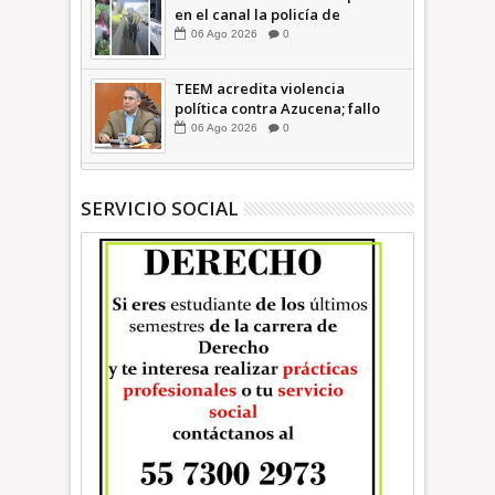
en el canal la policía de
Ecatepec INFORMATIVA
06
Ago
2026
0
TEEM acredita violencia
política contra Azucena; fallo
confirma guerra sucia: Octavio
06
Ago
2026
0
Martínez INFORMATIVA
SERVICIO SOCIAL