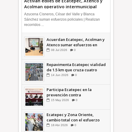
Activan ediles de Ecatepec, Atenco y
Acolman operativo intermunicipal
Azucena Cisneros, César del Valle y Blanca
Sánchez suman esfuerzos policiales | Realizan
recorridos ...
Acuerdan Ecatepec, Acolman y
Atenco sumar esfuerzos en
seguridad
08
Jul
2026
0
Repavimenta Ecatepec vialidad
de 1.5 km que cruza cuatro
comunidades +Video
14
Jun
2026
0
Participa Ecatepec en la
prevención contra
inundaciones en el Valle de
15
May
2026
0
México +VID
Ecatepec y Zona Oriente,
cambio total con el esfuerzo
conjunto: Azucena; retiran 21
18
Abr
2026
0
toneladas de basura *Video