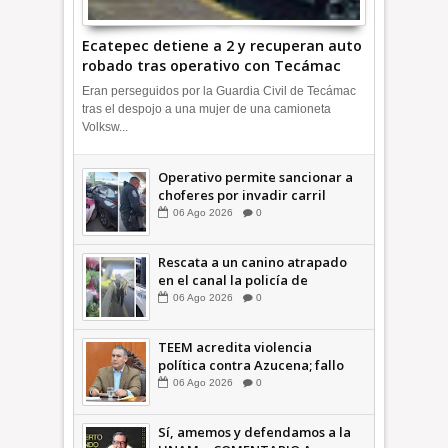
Ecatepec detiene a 2 y recuperan auto
robado tras operativo con Tecámac
+Video | INFORMATIVA
Eran perseguidos por la Guardia Civil de Tecámac
tras el despojo a una mujer de una camioneta
Volksw...
Operativo permite sancionar a
choferes por invadir carril
confinado: Ecatepec +Video |
06
Ago
2026
0
INFORMATIVA
Rescata a un canino atrapado
en el canal la policía de
Ecatepec INFORMATIVA
06
Ago
2026
0
TEEM acredita violencia
política contra Azucena; fallo
confirma guerra sucia: Octavio
06
Ago
2026
0
Martínez INFORMATIVA
Sí, amemos y defendamos a la