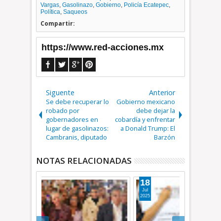
Vargas
,
Gasolinazo
,
Gobierno
,
Policía Ecatepec
,
Política
,
Saqueos
Compartir:
https://www.red-acciones.mx
Siguente
Anterior
Se debe recuperar lo
Gobierno mexicano
robado por
debe dejar la
gobernadores en
cobardía y enfrentar
lugar de gasolinazos:
a Donald Trump: El
Cambranis, diputado
Barzón
NOTAS RELACIONADAS
18
29
Jul
Abr
2025
2025