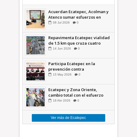
Acuerdan Ecatepec, Acolman y
Atenco sumar esfuerzos en
seguridad
08
Jul
2026
0
Repavimenta Ecatepec vialidad
de 1.5 km que cruza cuatro
comunidades +Video
14
Jun
2026
0
Participa Ecatepec en la
prevención contra
inundaciones en el Valle de
15
May
2026
0
México +VID
Ecatepec y Zona Oriente,
cambio total con el esfuerzo
conjunto: Azucena; retiran 21
18
Abr
2026
0
toneladas de basura *Video
Ver más de Ecatepec