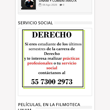
UNAM + COMENTARIO A
TIEMPO
06
Ago
2026
0
SERVICIO SOCIAL
PELÍCULAS, EN LA FILMOTECA