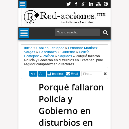
Inicio
»
Cabildo Ecatepec
»
Fernando Martínez
Vargas
»
Gasolinazo
»
Gobierno
»
Policía
Ecatepec
»
Política
»
Saqueos
»
Porqué fallaron
Policía y Gobierno en disturbios en Ecatepec; pide
regidor comparezcan directores
A
+
A
-
Imprimir
Email
Porqué fallaron
Policía y
Gobierno en
disturbios en