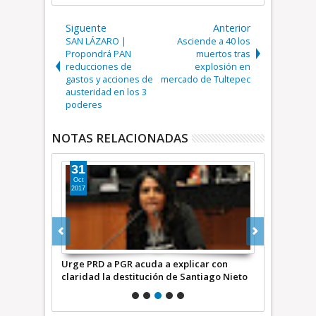
Siguente
Anterior
SAN LÁZARO |
Asciende a 40 los
Propondrá PAN
muertos tras
reducciones de
explosión en
gastos y acciones de
mercado de Tultepec
austeridad en los 3
poderes
NOTAS RELACIONADAS
31
20
Oct
Ene
2017
2017
ner amparos
Urge PRD a PGR acuda a explicar con
Se suma el 
oyo a los
claridad la destitución de Santiago Nieto
Llamas en Co