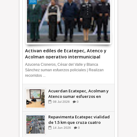
2026
Activan ediles de Ecatepec, Atenco y
Acolman operativo intermunicipal
Azucena Cisneros, César del Valle y Blanca
Sánchez suman esfuerzos policiales | Realizan
recorridos ...
Acuerdan Ecatepec, Acolman y
Atenco sumar esfuerzos en
seguridad
08
Jul
2026
0
Repavimenta Ecatepec vialidad
de 1.5 km que cruza cuatro
comunidades +Video
14
Jun
2026
0