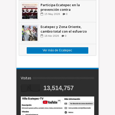
Participa Ecatepec en la
prevención contra
inundaciones en el Valle de
15
May
2026
0
México +VID
Ecatepec y Zona Oriente,
cambio total con el esfuerzo
conjunto: Azucena; retiran 21
18
Abr
2026
0
toneladas de basura *Video
Ver más de Ecatepec
Visitas
13,514,757