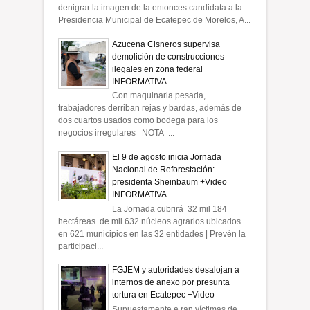
denigrar la imagen de la entonces candidata a la
Presidencia Municipal de Ecatepec de Morelos, A...
Azucena Cisneros supervisa
demolición de construcciones
ilegales en zona federal
INFORMATIVA
Con maquinaria pesada,
trabajadores derriban rejas y bardas, además de
dos cuartos usados como bodega para los
negocios irregulares NOTA ...
El 9 de agosto inicia Jornada
Nacional de Reforestación:
presidenta Sheinbaum +Video
INFORMATIVA
La Jornada cubrirá 32 mil 184
hectáreas de mil 632 núcleos agrarios ubicados
en 621 municipios en las 32 entidades | Prevén la
participaci...
FGJEM y autoridades desalojan a
internos de anexo por presunta
tortura en Ecatepec +Video
Supuestamente e ran víctimas de