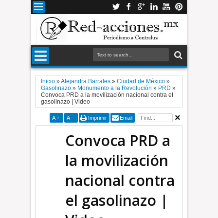
Inicio
»
Alejandra Barrales
»
Ciudad de México
»
Gasolinazo
»
Monumento a la Revolución
»
PRD
»
Convoca PRD a la movilización nacional contra el
gasolinazo | Video
A
+
A
-
Imprimir
Email
Convoca PRD a
la movilización
nacional contra
el gasolinazo |