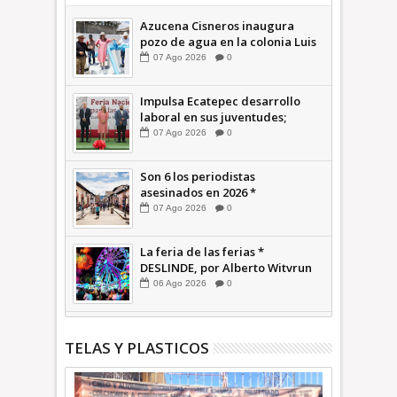
Azucena Cisneros inaugura
pozo de agua en la colonia Luis
Donaldo Colosio +Video |
07
Ago
2026
0
INFORMATIVA
Impulsa Ecatepec desarrollo
laboral en sus juventudes;
inauguran Feria de Empleo y
07
Ago
2026
0
Emprendedores 2026 +Video |
INFORMATIVA
Son 6 los periodistas
asesinados en 2026 *
COMENTARIO A TIEMPO
07
Ago
2026
0
La feria de las ferias *
DESLINDE, por Alberto Witvrun
06
Ago
2026
0
TELAS Y PLASTICOS