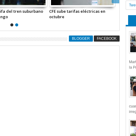
Twe
ifa del tren suburbano
CFE sube tarifas eléctricas en
ingo
octubre
BLOGGER
FACEBOOK
Mart
la P
cua
irre