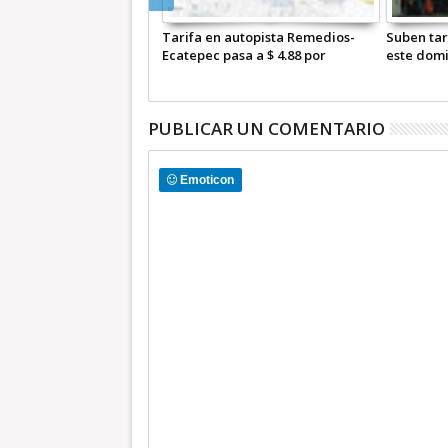
 Mexicable suben tarifas
Tarifa en autopista Remedios-
Suben tar
 enero: Edomex
Ecatepec pasa a $ 4.88 por
este dom
kilómetro para auto
PUBLICAR UN COMENTARIO
Emoticon