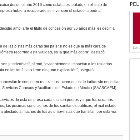
PEL
éxico desde el año 2016 como estaba estipulado en el título de
presa hubiera recuperado su inversión el estado la podría
ecidió ampliarle el título de concesión por 36 años más, es decir la
 de las pistas más caras del país “si no es que la más cara de
Pelí
ilómetro recorrido esta vialidad, es la que más cobra”, destacó.
on justificables”, afirmó, “evidentemente impactan a los usuarios
o en las tarifas no tiene ninguna explicación”, aseguró.
concesión le conceden realizar los incrementos de tarifas sin necesitar
os, Servicios Conexos y Auxiliares del Estado de México (SAASCAEM).
servicios de esta empresa cada día son peores ya que los usuarios
s, las pésimas condiciones de los sanitarios públicos, el mal estado
 ha afectado a muchos de los automovilistas que transitan por esta vía.