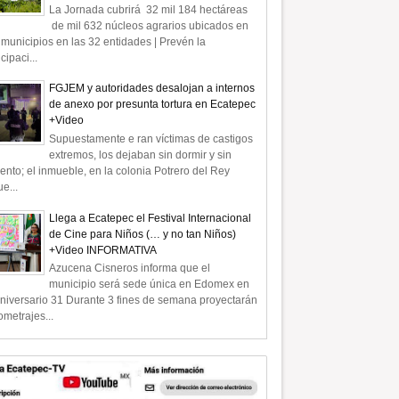
La Jornada cubrirá 32 mil 184 hectáreas
de mil 632 núcleos agrarios ubicados en
municipios en las 32 entidades | Prevén la
icipaci...
FGJEM y autoridades desalojan a internos
de anexo por presunta tortura en Ecatepec
+Video
Supuestamente e ran víctimas de castigos
extremos, los dejaban sin dormir y sin
ento; el inmueble, en la colonia Potrero del Rey
e...
Llega a Ecatepec el Festival Internacional
de Cine para Niños (… y no tan Niños)
+Video INFORMATIVA
Azucena Cisneros informa que el
municipio será sede única en Edomex en
niversario 31 Durante 3 fines de semana proyectarán
ometrajes...