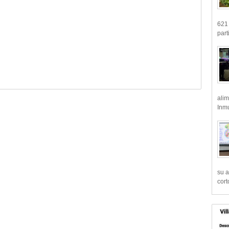
621 
part
alim
Inmu
su a
cort