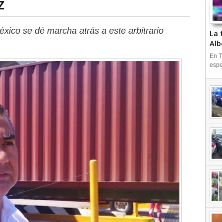
z
éxico se dé marcha atrás a este arbitrario
La 
Alb
En T
espe