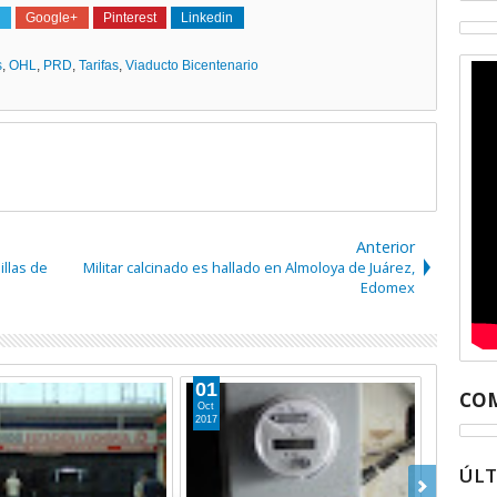
Google+
Pinterest
Linkedin
s
,
OHL
,
PRD
,
Tarifas
,
Viaducto Bicentenario
Anterior
illas de
Militar calcinado es hallado en Almoloya de Juárez,
Edomex
01
COM
Oct
2017
ÚL