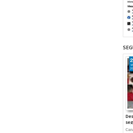
SEG
2
M
20
Des
seg
Cana