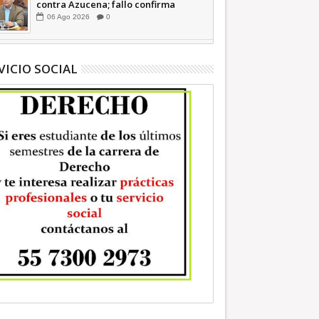
contra Azucena; fallo confirma
guerra sucia: Octavio Martínez
06
Ago
2026
0
INFORMATIVA
VICIO SOCIAL