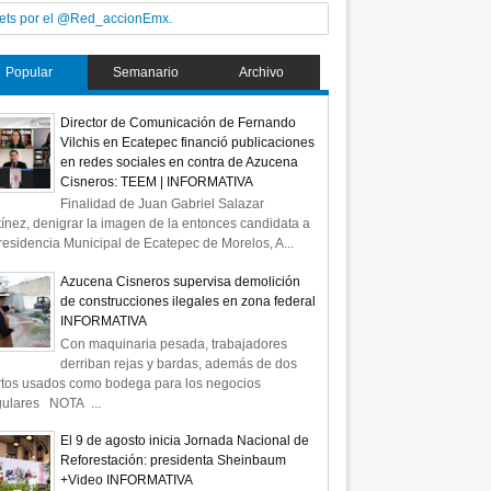
ets por el @Red_accionEmx.
Popular
Semanario
Archivo
Director de Comunicación de Fernando
Vilchis en Ecatepec financió publicaciones
en redes sociales en contra de Azucena
Cisneros: TEEM | INFORMATIVA
Finalidad de Juan Gabriel Salazar
ínez, denigrar la imagen de la entonces candidata a
residencia Municipal de Ecatepec de Morelos, A...
Azucena Cisneros supervisa demolición
de construcciones ilegales en zona federal
INFORMATIVA
Con maquinaria pesada, trabajadores
derriban rejas y bardas, además de dos
rtos usados como bodega para los negocios
gulares NOTA ...
El 9 de agosto inicia Jornada Nacional de
Reforestación: presidenta Sheinbaum
+Video INFORMATIVA