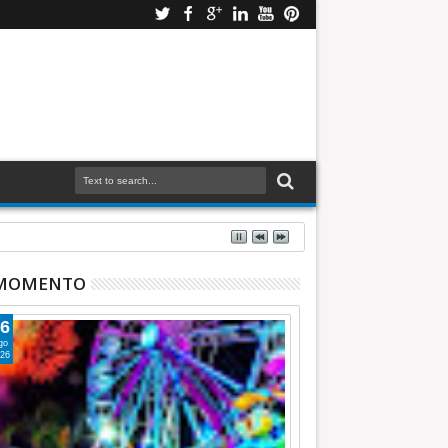
 MOMENTO
6
go
26