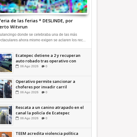
feria de las ferias * DESLINDE, por
erto Witvrun
ulancingo donde se celebraba una de las más
ctaculares ahora mismo exigen se aclaren los rec...
Ecatepec detiene a 2 y recuperan
auto robado tras operativo con
Tecámac +Video | INFORMATIVA
06
Ago
2026
0
Operativo permite sancionar a
choferes por invadir carril
confinado: Ecatepec +Video |
06
Ago
2026
0
INFORMATIVA
Rescata a un canino atrapado en el
canal la policía de Ecatepec
INFORMATIVA
06
Ago
2026
0
TEEM acredita violencia política