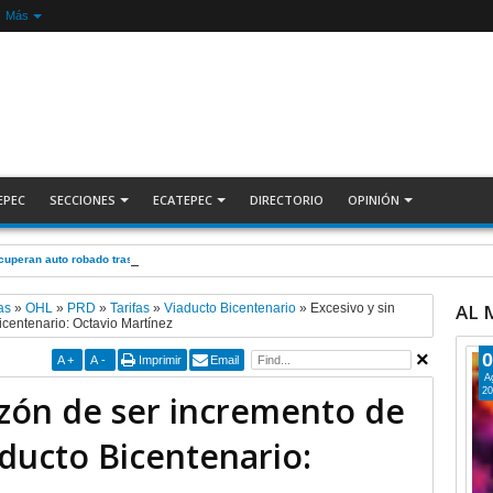
Más
EPEC
SECCIONES
ECATEPEC
DIRECTORIO
OPINIÓN
ecuperan auto robado tras operativo con Tecámac +Video | INFORMATIVA
AL
as
»
OHL
»
PRD
»
Tarifas
»
Viaducto Bicentenario
»
Excesivo y sin
centenario: Octavio Martínez
0
A
+
A
-
Imprimir
Email
A
20
azón de ser incremento de
ducto Bicentenario: