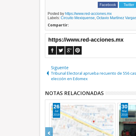
Facebook
Twitter
Posted by
https://www.red-acciones.mx
Labels:
Circuito Mexiquense
,
Octavio Martínez Varga
Compartir:
https://www.red-acciones.mx
Siguente
Tribunal Electoral aprueba recuento de 556 cas
elección en Edomex
NOTAS RELACIONADAS
26
30
Jul
Mar
2019
2019