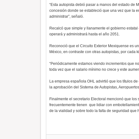
“Esta autopista debió pasar a manos del estado de M
concesión donde se estableció que una vez que la em
administrar”, señaló.
Recalcó que simple y llanamente el gobierno estatal d
operará y administrará hasta el año 2051.
Reconoció que el Circuito Exterior Mexiquense es una
México, en contraste con otras autopistas, por cada k
“Periódicamente estamos viendo incrementos que no s
toda vez que el salario mínimo no crece y este aument
La empresa española OHL advirtió que los títulos de 
la aprobación del Sistema de Autopistas, Aeropuert
Finalmente el secretario Electoral mencionó que los 
frecuentemente tienen que lidiar con embotellamiento
de la vialidad y sobre todo la falta de seguridad que