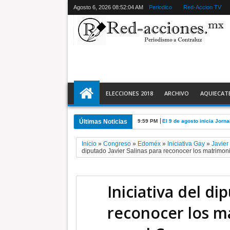
Agosto 6, 2026
08:52:05 AM
Periodico
Red-Accion TV
ELECCIONES 2018
ARCHIVO
AQUIECAT
Últimas Noticias
9:59 PM
El 9 de agosto inicia Jor
Inicio
»
Congreso
»
Edoméx
»
Iniciativa Gay
»
Javier
diputado Javier Salinas para reconocer los matrimon
Iniciativa del di
reconocer los m