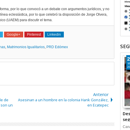
reforma, por lo que convocó a un debate con argumentos jurídicos, y no
 línea eclesiástica, por lo que celebró la disposición de Jorge Olvera,
ico (UAEM) para discutir el tema.
Google+
Pinterest
Linkedin
SEG
inas
,
Matrimonios Igualitarios
,
PRD Edómex
2
M
20
Anterior
le de
Asesinan a un hombre en la colonia Hank González,
a son un
en Ecatepec
Des
seg
Cana