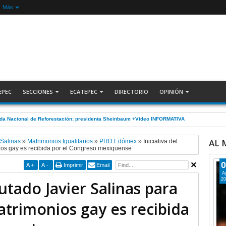
Más
EPEC
SECCIONES
ECATEPEC
DIRECTORIO
OPINIÓN
nada Nacional de Reforestación: presidenta Sheinbaum +Video INFORMATIVA
AL
 Salinas
»
Matrimonios Igualitarios
»
PRD Edómex
»
Iniciativa del
ios gay es recibida por el Congreso mexiquense
0
A
+
A
-
Imprimir
Email
A
20
putado Javier Salinas para
atrimonios gay es recibida