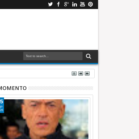
 MOMENTO
5
go
26