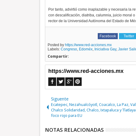
Por tanto, advirtió como inaplazable y necesaria la 
con descalificación, diatriba, calumnia, juicio moral o
rector de la Universidad Autónoma del Estado de Méx
Facebook
Twitter
Posted by
https://www.red-acciones.mx
Labels:
Congreso
,
Edoméx
,
Iniciativa Gay
,
Javier Sal
Compartir:
https://www.red-acciones.mx
Siguente
Ecatepec, Nezahualcóyotl, Coacalco, La Paz, Val
Chalco Solidaridad, Chalco, Ixtapaluca y Tlatlay
foco rojo para EU
NOTAS RELACIONADAS