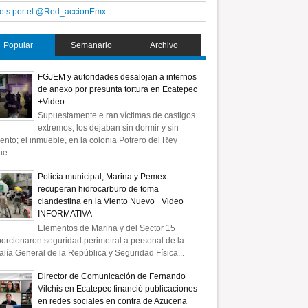
ets por el @Red_accionEmx.
Popular
Semanario
Archivo
FGJEM y autoridades desalojan a internos
de anexo por presunta tortura en Ecatepec
+Video
Supuestamente e ran víctimas de castigos
extremos, los dejaban sin dormir y sin
ento; el inmueble, en la colonia Potrero del Rey
e...
Policía municipal, Marina y Pemex
recuperan hidrocarburo de toma
clandestina en la Viento Nuevo +Video
INFORMATIVA
Elementos de Marina y del Sector 15
orcionaron seguridad perimetral a personal de la
alía General de la República y Seguridad Física...
Director de Comunicación de Fernando
Vilchis en Ecatepec financió publicaciones
en redes sociales en contra de Azucena