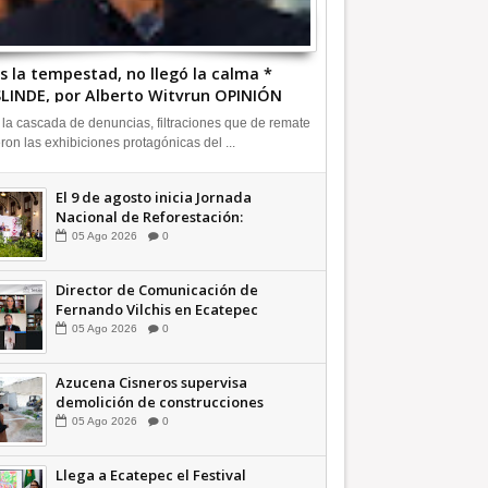
s la tempestad, no llegó la calma *
LINDE, por Alberto Witvrun OPINIÓN
 la cascada de denuncias, filtraciones que de remate
eron las exhibiciones protagónicas del ...
El 9 de agosto inicia Jornada
Nacional de Reforestación:
presidenta Sheinbaum +Video
05
Ago
2026
0
INFORMATIVA
Director de Comunicación de
Fernando Vilchis en Ecatepec
financió publicaciones en redes
05
Ago
2026
0
sociales en contra de Azucena
Cisneros: TEEM | INFORMATIVA
Azucena Cisneros supervisa
demolición de construcciones
ilegales en zona federal
05
Ago
2026
0
INFORMATIVA
Llega a Ecatepec el Festival