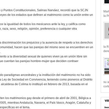
 y Puntos Constitucionales, Salinas Narváez, recordó que la SCJN
Mart
 leyes de los estados que definen al matrimonio como la unión entre un
la P
ece la igualdad de todos los mexicanos ante la ley, y califica como
 raza, sexo, religión, opinión, preferencia o cualquier otra
 discriminación los prejuicios y la ausencia de respeto a los derechos
la R
omunidad, hacen que las parejas del mismo sexo se encuentren en un
dere
.
nto a la diversidad sexual de quienes viven ya en unión libre sin
que cuentan las parejas hombre-mujer que deciden contraer
ado paradigmas ancestrales y la institución del matrimonio no ha sido
la Ley de Sociedad en Convivencia, teniendo como pioneros al Distrito
su a
alcaldesa de Colima lo instituyó en febrero de 2013, basada en el
cort
iten los matrimonios gay desde el primero de abril de 2001, Bélgica a
005, mientras Andalucía, Navarra, el País Vasco, Aragón, Cataluña y
specíficas en el tema.