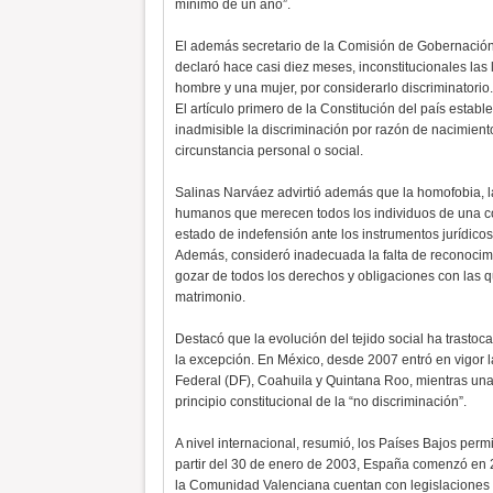
mínimo de un año”.
El además secretario de la Comisión de Gobernación
declaró hace casi diez meses, inconstitucionales las
hombre y una mujer, por considerarlo discriminatorio.
El artículo primero de la Constitución del país establ
inadmisible la discriminación por razón de nacimiento,
circunstancia personal o social.
Salinas Narváez advirtió además que la homofobia, la
humanos que merecen todos los individuos de una c
estado de indefensión ante los instrumentos jurídicos
Además, consideró inadecuada la falta de reconocimie
gozar de todos los derechos y obligaciones con las 
matrimonio.
Destacó que la evolución del tejido social ha trastoc
la excepción. En México, desde 2007 entró en vigor 
Federal (DF), Coahuila y Quintana Roo, mientras una 
principio constitucional de la “no discriminación”.
A nivel internacional, resumió, los Países Bajos perm
partir del 30 de enero de 2003, España comenzó en 2
la Comunidad Valenciana cuentan con legislaciones e