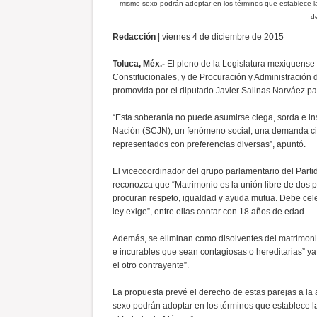
mismo sexo podrán adoptar en los términos que establece la
d
Redacción
| viernes 4 de diciembre de 2015
Toluca, Méx.-
El pleno de la Legislatura mexiquense 
Constitucionales, y de Procuración y Administración d
promovida por el diputado Javier Salinas Narváez par
“Esta soberanía no puede asumirse ciega, sorda e in
Nación (SCJN), un fenómeno social, una demanda ciu
representados con preferencias diversas”, apuntó.
El vicecoordinador del grupo parlamentario del Parti
reconozca que “Matrimonio es la unión libre de dos 
procuran respeto, igualdad y ayuda mutua. Debe celeb
ley exige”, entre ellas contar con 18 años de edad.
Además, se eliminan como disolventes del matrimonio
e incurables que sean contagiosas o hereditarias” y
el otro contrayente”.
La propuesta prevé el derecho de estas parejas a la 
sexo podrán adoptar en los términos que establece l