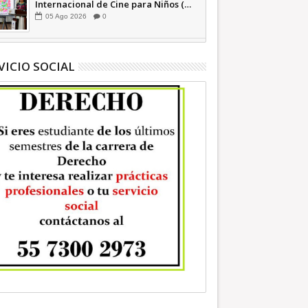
Internacional de Cine para Niños (…
y no tan Niños) +Video INFORMATIVA
05
Ago
2026
0
VICIO SOCIAL