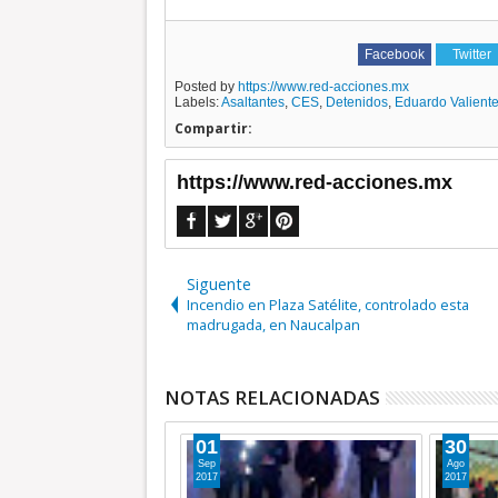
Facebook
Twitter
Posted by
https://www.red-acciones.mx
Labels:
Asaltantes
,
CES
,
Detenidos
,
Eduardo Valient
Compartir:
https://www.red-acciones.mx
Siguente
Incendio en Plaza Satélite, controlado esta
madrugada, en Naucalpan
NOTAS RELACIONADAS
01
30
Sep
Ago
2017
2017