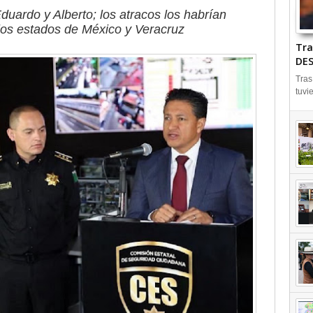
duardo y Alberto; los atracos los habrían
los estados de México y Veracruz
Tra
DES
Tras
tuvi