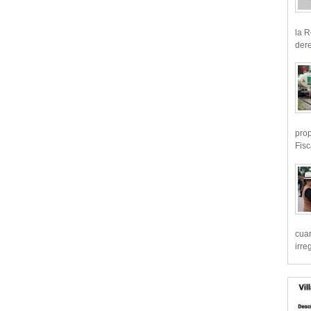
la R
dere
prop
Fisc
cua
irre