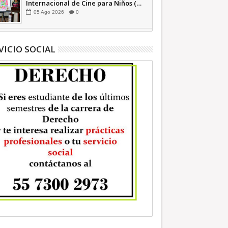
Internacional de Cine para Niños (…
y no tan Niños) +Video INFORMATIVA
05
Ago
2026
0
VICIO SOCIAL