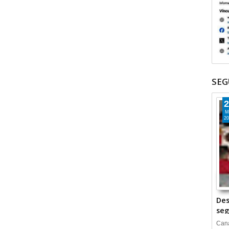
SEG
2
M
20
Des
seg
Cana