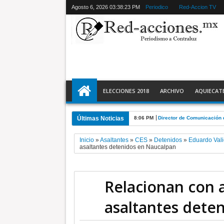
Agosto 6, 2026
03:38:24 PM
Periodico
Red-Accion TV
ELECCIONES 2018
ARCHIVO
AQUIECAT
Últimas Noticias
8:06 PM
Director de Comunicación 
Inicio
»
Asaltantes
»
CES
»
Detenidos
»
Eduardo Vali
asaltantes detenidos en Naucalpan
Relacionan con 
asaltantes dete