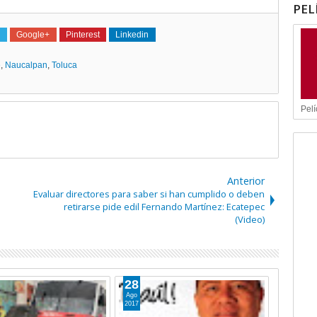
PEL
Google+
Pinterest
Linkedin
e
,
Naucalpan
,
Toluca
Pelí
Anterior
Evaluar directores para saber si han cumplido o deben
retirarse pide edil Fernando Martínez: Ecatepec
(Video)
28
Ago
2017