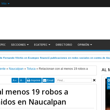
Más
EPEC
SECCIONES
ECATEPEC
DIRECTORIO
OPINIÓN
de Fernando Vilchis en Ecatepec financió publicaciones en redes sociales en contra de 
AL
ente
»
Naucalpan
»
Toluca
»
Relacionan con al menos 19 robos a
0
A
+
A
-
Imprimir
Email
A
20
al menos 19 robos a
nidos en Naucalpan