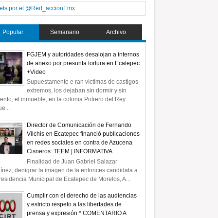
ets por el @Red_accionEmx.
Popular
Semanario
Archivo
FGJEM y autoridades desalojan a internos
de anexo por presunta tortura en Ecatepec
+Video
Supuestamente e ran víctimas de castigos
extremos, los dejaban sin dormir y sin
ento; el inmueble, en la colonia Potrero del Rey
e...
Director de Comunicación de Fernando
Vilchis en Ecatepec financió publicaciones
en redes sociales en contra de Azucena
Cisneros: TEEM | INFORMATIVA
Finalidad de Juan Gabriel Salazar
ínez, denigrar la imagen de la entonces candidata a
residencia Municipal de Ecatepec de Morelos, A...
Cumplir con el derecho de las audiencias
y estricto respeto a las libertades de
prensa y expresión * COMENTARIO A