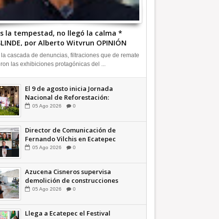
s la tempestad, no llegó la calma *
LINDE, por Alberto Witvrun OPINIÓN
 la cascada de denuncias, filtraciones que de remate
eron las exhibiciones protagónicas del ...
El 9 de agosto inicia Jornada
Nacional de Reforestación:
presidenta Sheinbaum +Video
05
Ago
2026
0
INFORMATIVA
Director de Comunicación de
Fernando Vilchis en Ecatepec
financió publicaciones en redes
05
Ago
2026
0
sociales en contra de Azucena
Cisneros: TEEM | INFORMATIVA
Azucena Cisneros supervisa
demolición de construcciones
ilegales en zona federal
05
Ago
2026
0
INFORMATIVA
Llega a Ecatepec el Festival