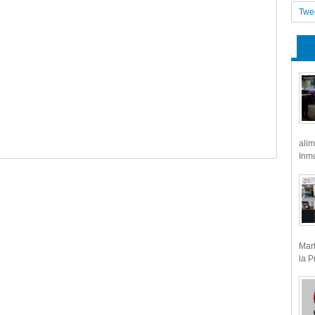
Twe
alim
Inmu
Mart
la P