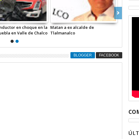
nductor en choque en la
Matan a ex alcalde de
ebla en Valle de Chalco
Tlalmanalco
BLOGGER
FACEBOOK
COM
ÚL