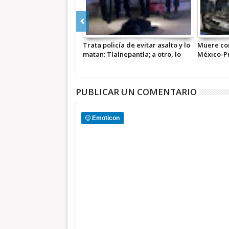
 y tres son heridos en
Trata policía de evitar asalto y lo
Muere co
salto en Plaza Aragón, en
matan: Tlalnepantla; a otro, lo
México-Pu
ultiman en Ecatepec por robo
PUBLICAR UN COMENTARIO
Emoticon