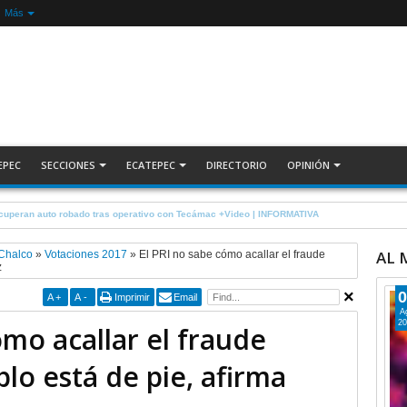
Más
EPEC
SECCIONES
ECATEPEC
DIRECTORIO
OPINIÓN
r a choferes por invadir carril confinado: Ecatepec +Video | INFORMATIVA
AL
 Chalco
»
Votaciones 2017
»
El PRI no sabe cómo acallar el fraude
z
0
A
+
A
-
Imprimir
Email
A
20
ómo acallar el fraude
blo está de pie, afirma