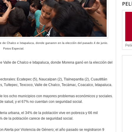
PEL
e de Chalco e Ixtapaluca, donde ganaron en la elección del pasado 4 de junio.
Pelí
Fotos Especial.
de Valle de Chalco e Ixtapaluca, donde Morena ganó en la elección del
lectorales: Ecatepec (5), Naucalpan (2), Tlalnepantla (2), Cuautitlán
os, Tultepec, Texcoco, Valle de Chalco, Tecámac, Coacalco, Ixtapaluca.
de los ocho municipios con mayores problemas económicos y sociales.
 de salud, y el 67% no cuentan con seguridad social.
eria urbana, el 34% de la población vive en pobreza y 66 mil
% de la población carece de seguridad social.
n Alerta por Violencia de Género; el año pasado se registraron 9