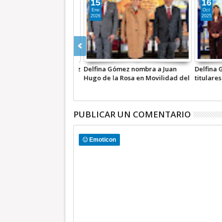
01
28
Jul
Mar
2026
2026
Delfina Gómez y Claudia
Azucena C
Sheinbaum lideran bienestar y
toman pro
desarrollo en la Zona Oriente:
por la Pa
LuzMa Hernández
PUBLICAR UN COMENTARIO
Emoticon