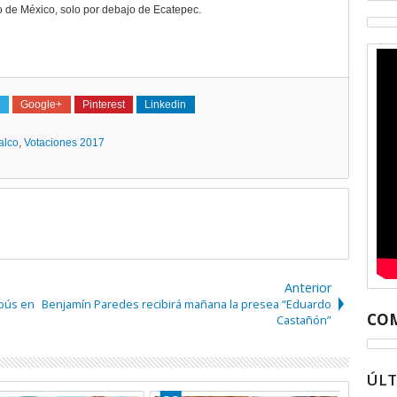
o de México, solo por debajo de Ecatepec.
Google+
Pinterest
Linkedin
alco
,
Votaciones 2017
Anterior
bús en
Benjamín Paredes recibirá mañana la presea “Eduardo
COM
Castañón”
ÚL