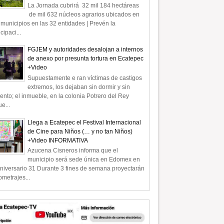
La Jornada cubrirá 32 mil 184 hectáreas
de mil 632 núcleos agrarios ubicados en
municipios en las 32 entidades | Prevén la
icipaci...
FGJEM y autoridades desalojan a internos
de anexo por presunta tortura en Ecatepec
+Video
Supuestamente e ran víctimas de castigos
extremos, los dejaban sin dormir y sin
ento; el inmueble, en la colonia Potrero del Rey
e...
Llega a Ecatepec el Festival Internacional
de Cine para Niños (… y no tan Niños)
+Video INFORMATIVA
Azucena Cisneros informa que el
municipio será sede única en Edomex en
niversario 31 Durante 3 fines de semana proyectarán
ometrajes...