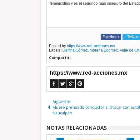
feminicidios y es el segundo más inseguro del Estad
Facebook
Twitter
Posted by
https://www.red-acciones.mx
Labels:
Delfina Gómez
,
Morena Edomex
,
Valle de Ch
Compartir:
https://www.red-acciones.mx
Siguente
Muere prensado conductor al chocar con auto
Naucalpan
NOTAS RELACIONADAS