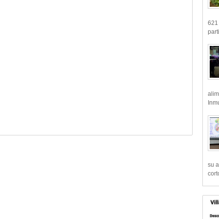
621 
part
alim
Inmu
su a
cort