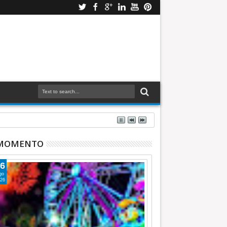
 MOMENTO
6
go
26