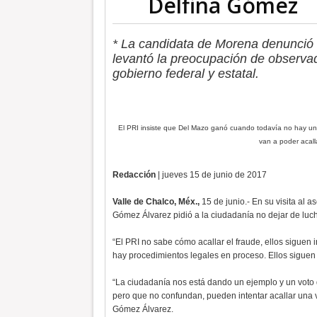
Delfina Gómez
* La candidata de Morena denunció 
levantó la preocupación de observad
gobierno federal y estatal.
El PRI insiste que Del Mazo ganó cuando todavía no hay un 
van a poder acall
Redacción
| jueves 15 de junio de 2017
Valle de Chalco, Méx.,
15 de junio.- En su visita al a
Gómez Álvarez pidió a la ciudadanía no dejar de luch
“El PRI no sabe cómo acallar el fraude, ellos siguen
hay procedimientos legales en proceso. Ellos siguen 
“La ciudadanía nos está dando un ejemplo y un vot
pero que no confundan, pueden intentar acallar una v
Gómez Álvarez.