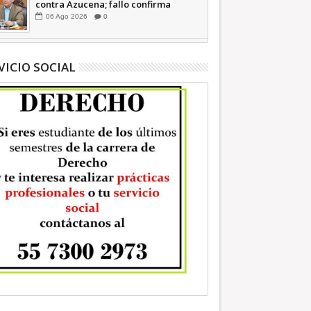
contra Azucena; fallo confirma
guerra sucia: Octavio Martínez
06
Ago
2026
0
INFORMATIVA
VICIO SOCIAL