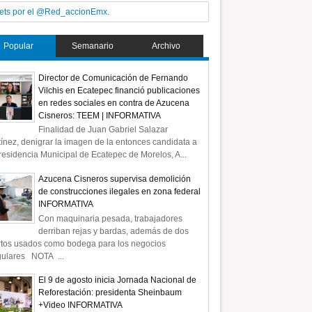
20
ets por el @Red_accionEmx.
Mar
2025
Popular
Semanario
Archivo
Director de Comunicación de Fernando
Vilchis en Ecatepec financió publicaciones
ómez toma protesta a
Afina Sheinbaum con Delfina
en redes sociales en contra de Azucena
de Oficialía Mayor y
Gómez mando único para 11
Cisneros: TEEM | INFORMATIVA
a de las Mujeres
municipios de Zona Oriente *VID
Finalidad de Juan Gabriel Salazar
ínez, denigrar la imagen de la entonces candidata a
residencia Municipal de Ecatepec de Morelos, A...
Azucena Cisneros supervisa demolición
de construcciones ilegales en zona federal
INFORMATIVA
Con maquinaria pesada, trabajadores
derriban rejas y bardas, además de dos
rtos usados como bodega para los negocios
gulares NOTA ...
El 9 de agosto inicia Jornada Nacional de
Reforestación: presidenta Sheinbaum
+Video INFORMATIVA