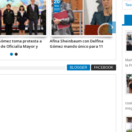
15
16
Twe
Ene
Oct
2026
2025
isneros y Delfina Gómez
Delfina Gómez nombra a Juan
Delfina G
testa a 5 mil Comités
Hugo de la Rosa en Movilidad del
titulares 
z +Video
Edomex; Joel González, ratificado
Secretarí
Mart
la P
BLOGGER
FACEBOOK
cua
irre