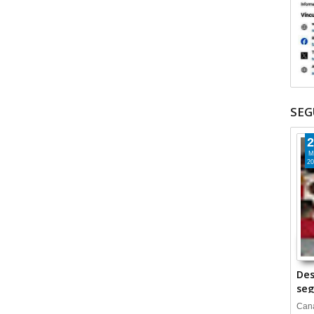
SEG
2
M
20
Des
seg
Cana