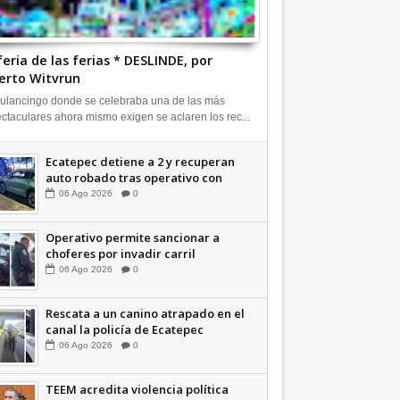
feria de las ferias * DESLINDE, por
erto Witvrun
ulancingo donde se celebraba una de las más
ctaculares ahora mismo exigen se aclaren los rec...
Ecatepec detiene a 2 y recuperan
auto robado tras operativo con
Tecámac +Video | INFORMATIVA
06
Ago
2026
0
Operativo permite sancionar a
choferes por invadir carril
confinado: Ecatepec +Video |
06
Ago
2026
0
INFORMATIVA
Rescata a un canino atrapado en el
canal la policía de Ecatepec
INFORMATIVA
06
Ago
2026
0
TEEM acredita violencia política