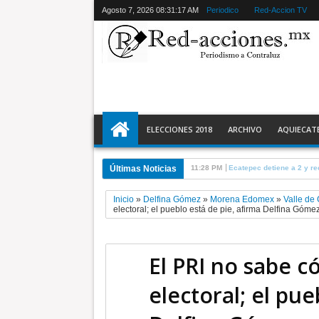
Agosto 7, 2026
08:31:18 AM
Periodico
Red-Accion TV
ELECCIONES 2018
ARCHIVO
AQUIECAT
Últimas Noticias
6:33 PM
Operativo permite sanciona
Inicio
»
Delfina Gómez
»
Morena Edomex
»
Valle de
electoral; el pueblo está de pie, afirma Delfina Góme
El PRI no sabe c
electoral; el pue