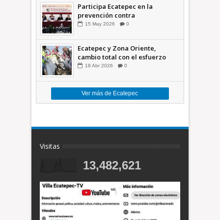
Participa Ecatepec en la
prevención contra
inundaciones en el Valle de
15
May
2026
0
México +VID
Ecatepec y Zona Oriente,
cambio total con el esfuerzo
conjunto: Azucena; retiran 21
18
Abr
2026
0
toneladas de basura *Video
Ver más de Ecatepec
Visitas
13,482,621