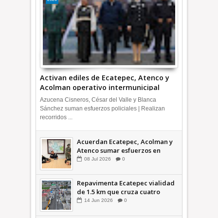
Activan ediles de Ecatepec, Atenco y
Acolman operativo intermunicipal
Azucena Cisneros, César del Valle y Blanca
Sánchez suman esfuerzos policiales | Realizan
recorridos ...
Acuerdan Ecatepec, Acolman y
Atenco sumar esfuerzos en
seguridad
08
Jul
2026
0
Repavimenta Ecatepec vialidad
de 1.5 km que cruza cuatro
comunidades +Video
14
Jun
2026
0