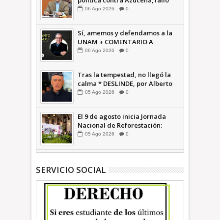
política contra Azucena; fallo
confirma guerra sucia: Octavio
06
Ago
2026
0
Martínez INFORMATIVA
Sí, amemos y defendamos a la
UNAM + COMENTARIO A
TIEMPO
06
Ago
2026
0
Tras la tempestad, no llegó la
calma * DESLINDE, por Alberto
Witvrun OPINIÓN
05
Ago
2026
0
El 9 de agosto inicia Jornada
Nacional de Reforestación:
presidenta Sheinbaum +Video
05
Ago
2026
0
INFORMATIVA
SERVICIO SOCIAL