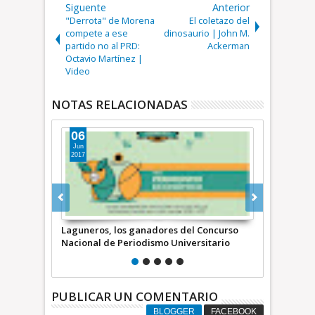
Siguente
Anterior
"Derrota" de Morena
El coletazo del
compete a ese
dinosaurio | John M.
partido no al PRD:
Ackerman
Octavio Martínez |
Video
NOTAS RELACIONADAS
06
Ago
2024
s, los ganadores del Concurso
“El periodista guanajuatense, Alej
 de Periodismo Universitario
Martínez Noguez fue asesinado a 
de una patrulla” | COMENTARIO A 
PUBLICAR UN COMENTARIO
BLOGGER
FACEBOOK