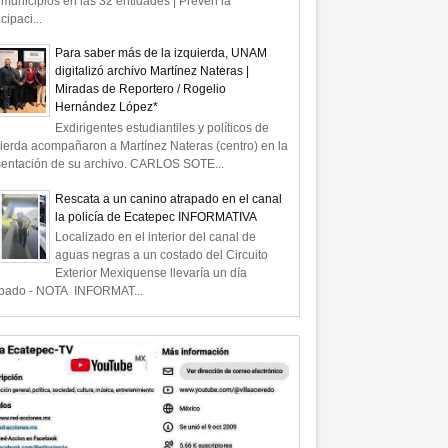
municipios en las 32 entidades | Prevén la
icipaci...
Para saber más de la izquierda, UNAM
digitalizó archivo Martínez Nateras |
Miradas de Reportero / Rogelio
Hernández López*
Exdirigentes estudiantiles y políticos de
ierda acompañaron a Martínez Nateras (centro) en la
sentación de su archivo. CARLOS SOTE...
Rescata a un canino atrapado en el canal
la policía de Ecatepec INFORMATIVA
Localizado en el interior del canal de
aguas negras a un costado del Circuito
Exterior Mexiquense llevaría un día
apado - NOTA INFORMAT...