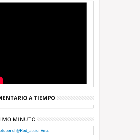
ENTARIO A TIEMPO
TIMO MINUTO
ets por el @Red_accionEmx.