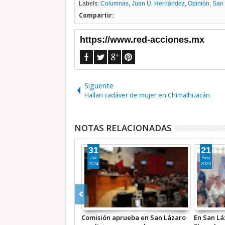
Labels:
Columnas
,
Juan U. Hernández
,
Opinión
,
San 
Compartir:
https://www.red-acciones.mx
Siguente
Hallan cadáver de mujer en Chimalhuacán
NOTAS RELACIONADAS
24
17
Jun
Jun
2018
2018
zaro… Mier se reúne con
SAN LÁZARO | Se acabó la
SAN LÁZA