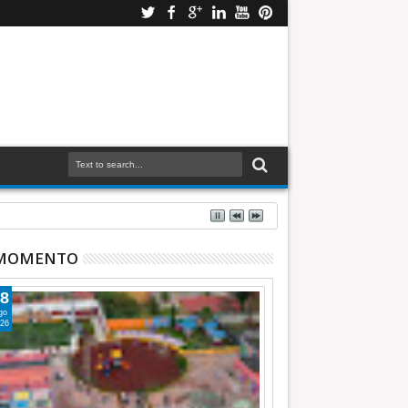
 MOMENTO
8
go
26