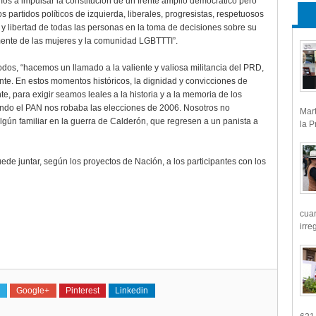
mos a impulsar la constitución de un frente amplio democrático pero
 partidos políticos de izquierda, liberales, progresistas, respetuosos
ad y libertad de todas las personas en la toma de decisiones sobre su
rmente de las mujeres y la comunidad LGBTTTI”.
todos, “hacemos un llamado a la valiente y valiosa militancia del PRD,
e. En estos momentos históricos, la dignidad y convicciones de
te, para exigir seamos leales a la historia y a la memoria de los
ando el PAN nos robaba las elecciones de 2006. Nosotros no
Mart
algún familiar en la guerra de Calderón, que regresen a un panista a
la P
ede juntar, según los proyectos de Nación, a los participantes con los
cua
irre
Google+
Pinterest
Linkedin