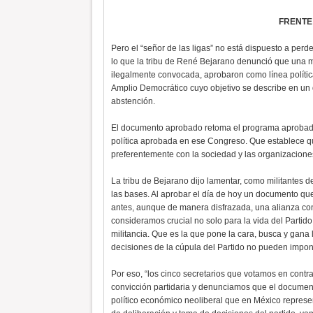
FRENTE
Pero el “señor de las ligas” no está dispuesto a perde
lo que la tribu de René Bejarano denunció que una ma
ilegalmente convocada, aprobaron como línea políti
Amplio Democrático cuyo objetivo se describe en un
abstención.
El documento aprobado retoma el programa aprobado 
política aprobada en ese Congreso. Que establece que
preferentemente con la sociedad y las organizaciones
La tribu de Bejarano dijo lamentar, como militantes d
las bases. Al aprobar el día de hoy un documento qu
antes, aunque de manera disfrazada, una alianza cont
consideramos crucial no solo para la vida del Partido, 
militancia. Que es la que pone la cara, busca y gana 
decisiones de la cúpula del Partido no pueden impon
Por eso, “los cinco secretarios que votamos en contr
convicción partidaria y denunciamos que el documen
político económico neoliberal que en México represen