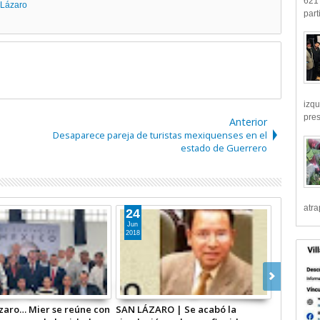
621 
Lázaro
part
izqu
pre
Anterior
Desaparece pareja de turistas mexiquenses en el
estado de Guerrero
atr
10
Jun
2018
RO | “…es posible
SAN LÁZARO | Violencia política,