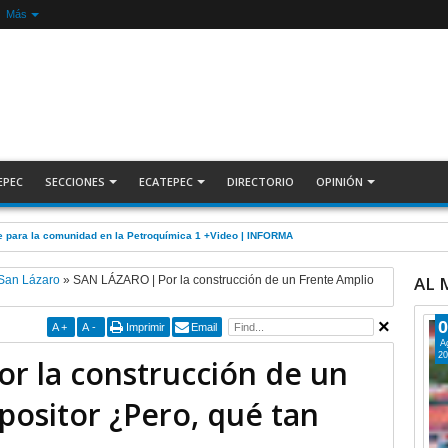
Más
EPEC
SECCIONES
ECATEPEC
DIRECTORIO
OPINIÓN
5 por robo de cable de CFE en Jardines de Casa Nueva +Video | INFORMA
AL
San Lázaro
»
SAN LÁZARO | Por la construcción de un Frente Amplio
0
A
+
A
-
Imprimir
Email
A
20
r la construcción de un
positor ¿Pero, qué tan