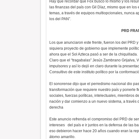
Hay que recordar que Fox buscó lo mismo y los resu
las finanzas del país con Gil Díaz, mismo que en lo
temas, a través de equipos multiopcionales, nunca ap
los del PAN”.
PRD FRA
Los que anunciaron este frente, fueron los del PRD y
siquiera proyecto de gobierno que implemente política
ahora que el Sol Azteca pasó a ser de la chiquillada.
Claro que el “tragabalas” Jesús Zambrano Grijalva, 
impulsores y así lo dejó en claro durante la presenta
Consultivo de este instituto político por la conforma
El sonorense dijo que el perredismo nacional dio pas
transformación que requiere nuestro país y ponerle fin
sociales, fuerzas políticas, intelectuales, miembros 
nación y dar comienzo a un nuevo sistema, a través d
derecha
Este anuncio refrenda el compromiso del PRD de ser u
intereses del país e ir juntos en la defensa de la
eso debieron hacer hace 20 años cuando eran la repre
átomo amarillo.