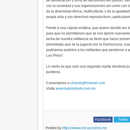
de deliberación y toma de decisiones del partido, va
con la sociedad y sus organizaciones así como con los
de la diversidad étnica, multicultural, y de la iguald
propia vida y sus derechos reproductivos, particula
Frente a una cúpula errática, que quiere decidir por 
para que no permitamos que se nos ignore nuevament
lucha de nuestra militancia se tiene que hacer presen
perredistas que se la jugaron por la Democracia, cu
podríamos pedirles a los militantes que perdieron a 
Los Pinos”.
Lo cierto es que solo una segunda vuelta electoral pu
punteros.
Comentarios a
uliseshj@hotmail.com
Visita
www.legislativotv.com.mx
Facebook
Twitter
Posted by
https://www.red-acciones.mx