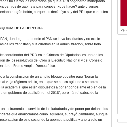
ltados no fueron los esperados, ya que el PRI cogobernó manejando
s encuentros de gabinete para conocer ¿qué hacer? ante diversos
retaba ningún botón, porque les decía: “yo soy del PRI, que contesten
NQUICIA DE LA DERECHA
Pelí
 PAN, donde generalmente el PAN se lleva los triunfos y no existe
s de los frentistas y sus cuadros en la administración, sobre todo
Vicecoordinador del PRD en la Cámara de Diputados, es uno de los
ción de los resolutivos del Comité Ejecutivo Nacional y del Consejo
ción de un Frente Amplio Democrático.
o a la construcción de un amplio bloque opositor para “lograr la
 al viejo régimen priista, en el que se busca aglutine a sectores
de la academia, que estén dispuestos a poner por delante el bien de la
e un gobierno de coalición en el 2018”, pero irán el cabuz de la
n instrumento al servicio de la ciudadanía y de poner por delante los
s banderas que enarbolamos como izquierda, subrayó Zambrano, aunque
sentación de este sector de la geometría política y ahora solo un