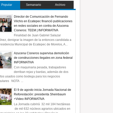
Popular
Semanario
Archivo
Director de Comunicación de Fernando
Vilchis en Ecatepec financió publicaciones
en redes sociales en contra de Azucena
Cisneros: TEEM | INFORMATIVA
Finalidad de Juan Gabriel Salazar
ínez, denigrar la imagen de la entonces candidata a
residencia Municipal de Ecatepec de Morelos, A...
Azucena Cisneros supervisa demolición
de construcciones ilegales en zona federal
INFORMATIVA
Con maquinaria pesada, trabajadores
derriban rejas y bardas, además de dos
rtos usados como bodega para los negocios
gulares NOTA ...
El 9 de agosto inicia Jornada Nacional de
Reforestación: presidenta Sheinbaum
+Video INFORMATIVA
La Jornada cubrirá 32 mil 184 hectáreas
de mil 632 núcleos agrarios ubicados en