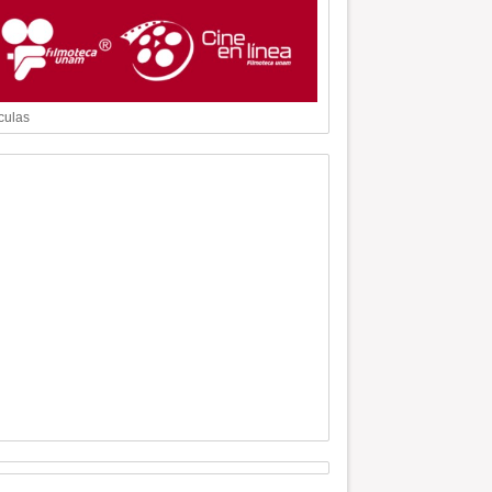
culas