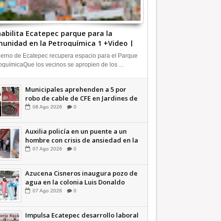
abilita Ecatepec parque para la
unidad en la Petroquímica 1 +Video |
FORMA
erno de Ecatepec recupera espacio para el Parque
oquímicaQue los vecinos se apropien de los ...
Municipales aprehenden a 5 por
robo de cable de CFE en Jardines de
Casa Nueva +Video | INFORMA
08
Ago
2026
0
Auxilia policía en un puente a un
hombre con crisis de ansiedad en la
Vía Morelos | INFORMATIVA
07
Ago
2026
0
Azucena Cisneros inaugura pozo de
agua en la colonia Luis Donaldo
Colosio +Video | INFORMATIVA
07
Ago
2026
0
Impulsa Ecatepec desarrollo laboral