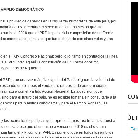
 AMPLIO DEMOCRÁTICO
r sus privilegios ganados en la izquierda burocrática de este país, por
yoría de 16 secretarios y secretarias, en una sesión que fue
ca rumbo al 2018 que el PRD impulsará la composición de un Frente
 documento amplio, mismo que fue rechazado con cinco votos y una
en el XIV Congreso Nacional; pero, dijo, también contradice la línea
 el PRD privilegiará la constitución de un Frente opositor,
 y partidos de izquierda.
el PRD, que una vez más, “la cúpula del Partido ignore la voluntad de
e esconde entre líneas el verdadero propósito de aprobar cuanto
ra natura con el Partido Acción Nacional. Esta decisión, que
COM
sino para el futuro del país, no es posible tomarla sin consultarlo a la
los votos para nuestros candidatos y para el Partido. Por eso, las
erse”.
ÚL
a y las expresiones políticas que representamos, reafirmamos nuestra
to no establece que el enemigo a vencer en 2018 es el sistema
Twe
tan tanto el PRI como el PAN. Es por ello, que en todos los ámbitos