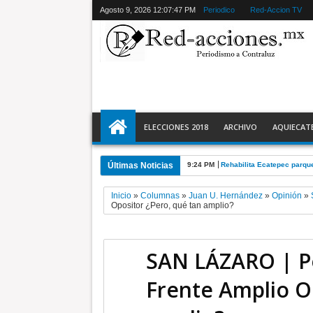
Agosto 9, 2026
12:07:48 PM
Periodico
Red-Accion TV
ELECCIONES 2018
ARCHIVO
AQUIECAT
Últimas Noticias
4:01 PM
Municipales aprehenden a 
Inicio
»
Columnas
»
Juan U. Hernández
»
Opinión
»
Opositor ¿Pero, qué tan amplio?
SAN LÁZARO | Po
Frente Amplio O