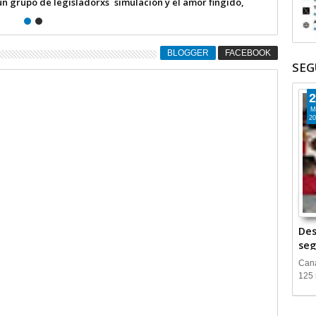
 sistema corrupto que
resultado de un gobierno que
l país…”
durante casi seis años
BLOGGER
FACEBOOK
SEG
2
M
20
Des
seg
Cana
125 