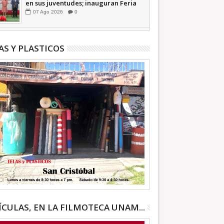
en sus juventudes; inauguran Feria
de Empleo y Emprendedores 2026
07
Ago
2026
0
+Video | INFORMATIVA
AS Y PLASTICOS
ÍCULAS, EN LA FILMOTECA UNAM...