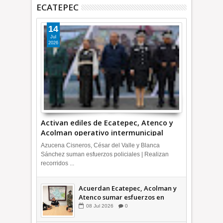
ECATEPEC
14
Jul
2026
Activan ediles de Ecatepec, Atenco y
Acolman operativo intermunicipal
Azucena Cisneros, César del Valle y Blanca
Sánchez suman esfuerzos policiales | Realizan
recorridos ...
Acuerdan Ecatepec, Acolman y
Atenco sumar esfuerzos en
seguridad
08
Jul
2026
0