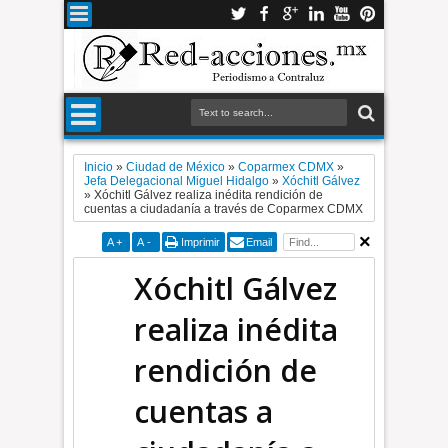
Inicio
»
Ciudad de México
»
Coparmex CDMX
»
Jefa Delegacional Miguel Hidalgo
»
Xóchitl Gálvez
»
Xóchitl Gálvez realiza inédita rendición de
cuentas a ciudadanía a través de Coparmex CDMX
A
+
A
-
Imprimir
Email
Xóchitl Gálvez
realiza inédita
rendición de
cuentas a