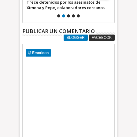
29 detenidos
Trece detenidos por los asesinatos de
Ecatepec tra
Ximena y Pepe, colaboradores cercanos
México en s
de la Jefa de Gobierno de la Ciudad de
México * COMENTARIO A TIEMPO
PUBLICAR UN COMENTARIO
BLOGGER
FACEBOOK
Emoticon