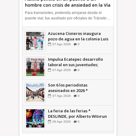
hombre con crisis de ansiedad en la Vía
Morelos | INFORMATIVA
Para transeúntes, pretendía arrojarse desde el
puente vial; fue auxiliado por oficiales de Tránsito ...
Azucena Cisneros inaugura
pozo de agua en la colonia Luis
Donaldo Colosio +Video |
07
Ago
2026
0
INFORMATIVA
Impulsa Ecatepec desarrollo
laboral en sus juventudes;
inauguran Feria de Empleo y
07
Ago
2026
0
Emprendedores 2026 +Video |
INFORMATIVA
Son 6 los periodistas
asesinados en 2026 *
COMENTARIO A TIEMPO
07
Ago
2026
0
La feria de las ferias *
DESLINDE, por Alberto Witvrun
06
Ago
2026
0