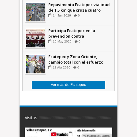
Repavimenta Ecatepec vialidad
de 1.5 km que cruza cuatro
comunidades +Video
14
Jun
2026
0
Participa Ecatepec en la
prevención contra
inundaciones en el Valle de
15
May
2026
0
México +VID
Ecatepec y Zona Oriente,
cambio total con el esfuerzo
conjunto: Azucena; retiran 21
18
Abr
2026
0
toneladas de basura *Video
Ver más de Ecatepec
Visitas