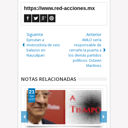
https://www.red-acciones.mx
Siguente
Anterior
Ejecutan a
AMLO sería
motociclista de seis
responsable de
balazos en
cerrarle la puerta a
Naucalpan
los demás partidos
políticos: Octavio
Martínez
NOTAS RELACIONADAS
21
25
Ago
Ago
2025
2024