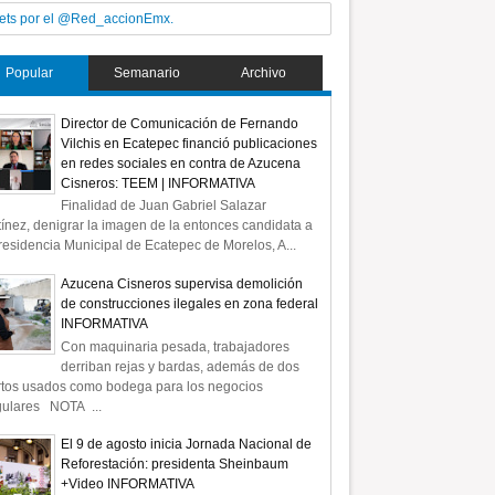
ets por el @Red_accionEmx.
Popular
Semanario
Archivo
Director de Comunicación de Fernando
Vilchis en Ecatepec financió publicaciones
en redes sociales en contra de Azucena
Cisneros: TEEM | INFORMATIVA
Finalidad de Juan Gabriel Salazar
ínez, denigrar la imagen de la entonces candidata a
residencia Municipal de Ecatepec de Morelos, A...
Azucena Cisneros supervisa demolición
de construcciones ilegales en zona federal
INFORMATIVA
Con maquinaria pesada, trabajadores
derriban rejas y bardas, además de dos
rtos usados como bodega para los negocios
gulares NOTA ...
El 9 de agosto inicia Jornada Nacional de
Reforestación: presidenta Sheinbaum
+Video INFORMATIVA
12