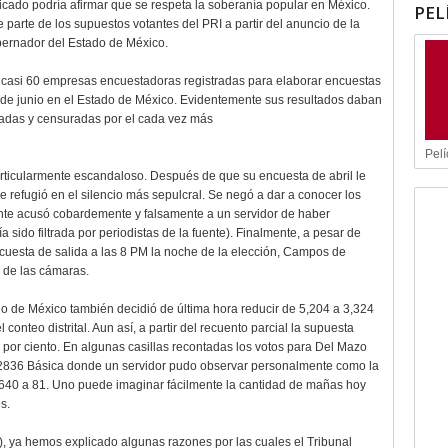
icado podría afirmar que se respeta la soberanía popular en México.
PEL
 parte de los supuestos votantes del PRI a partir del anuncio de la
bernador del Estado de México.
as casi 60 empresas encuestadoras registradas para elaborar encuestas
4 de junio en el Estado de México. Evidentemente sus resultados daban
adas y censuradas por el cada vez más
Pelí
rticularmente escandaloso. Después de que su encuesta de abril le
refugió en el silencio más sepulcral. Se negó a dar a conocer los
nte acusó cobardemente y falsamente a un servidor de haber
sido filtrada por periodistas de la fuente). Finalmente, a pesar de
ncuesta de salida a las 8 PM la noche de la elección, Campos de
 de las cámaras.
tado de México también decidió de última hora reducir de 5,204 a 3,324
conteo distrital. Aun así, a partir del recuento parcial la supuesta
por ciento. En algunas casillas recontadas los votos para Del Mazo
a 2836 Básica donde un servidor pudo observar personalmente como la
 640 a 81. Uno puede imaginar fácilmente la cantidad de mañas hoy
s.
), ya hemos explicado algunas razones por las cuales el Tribunal