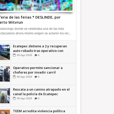
feria de las ferias * DESLINDE, por
erto Witvrun
ulancingo donde se celebraba una de las más
ctaculares ahora mismo exigen se aclaren los rec...
Ecatepec detiene a 2 y recuperan
auto robado tras operativo con
Tecámac +Video | INFORMATIVA
06
Ago
2026
0
Operativo permite sancionar a
choferes por invadir carril
confinado: Ecatepec +Video |
06
Ago
2026
0
INFORMATIVA
Rescata a un canino atrapado en el
canal la policía de Ecatepec
INFORMATIVA
06
Ago
2026
0
TEEM acredita violencia política