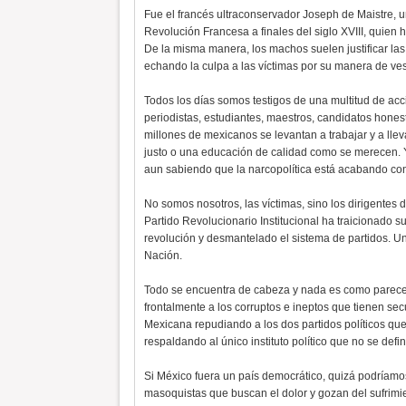
Fue el francés ultraconservador Joseph de Maistre, un
Revolución Francesa a finales del siglo XVIII, quien 
De la misma manera, los machos suelen justificar la
echando la culpa a las víctimas por su manera de ves
Todos los días somos testigos de una multitud de acci
periodistas, estudiantes, maestros, candidatos honesto
millones de mexicanos se levantan a trabajar y a llev
justo o una educación de calidad como se merecen. Y
aun sabiendo que la narcopolítica está acabando con
No somos nosotros, las víctimas, sino los dirigentes 
Partido Revolucionario Institucional ha traicionado s
revolución y desmantelado el sistema de partidos. U
Nación.
Todo se encuentra de cabeza y nada es como parece s
frontalmente a los corruptos e ineptos que tienen sec
Mexicana repudiando a los dos partidos políticos que 
respaldando al único instituto político que no se def
Si México fuera un país democrático, quizá podríamo
masoquistas que buscan el dolor y gozan del sufrimien