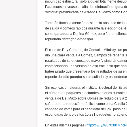
impunidad estructural, solo alguien totalmente desub
Para muestra, véase la falta de celebración alguna de
“victoria” prefabricada de Alfredo Del Mazo como Go
También llamó la atención el silencio absoluto de l
de salida y conteos rápidos durante la elección del 
como ganadora a Delfina Gómez, pero fueron silenci
repudiado
narcogobiernoespía
.
El caso de Roy Campos, de Consulta Mitofsky, fue pa
dio una clara ventaja a Gómez, Campos de repente se 
resultados de su encuesta de mayo (y simultáneame
confeccionado una versión de esa encuesta que había 
haber jurado que presentaría los resultados de su e
repente decidió guardar sus resultados y esconderse
Sin explicación alguna, el Instituto Electoral del Es
el número de paquetes electorales abiertos durante el 
ventaja de Del Mazo sobre Gómez se redujo de 3 a 2 
sufrieron una reducción drástica, como en la Casill
cantidad de votos para el candidato del PRI pasó de
escondidas dentro de los 15,281 paquetes no abierto
En estas mismas páginas (
http://ow.ly/WBrX30cMhcN