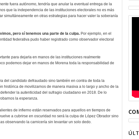
lmente fuera autónomo, tendría que anular la eventual entrega de la
s que la independencia de las instituciones electorales no es más
sar simultáneamente en otras estrategias para hacer valer la soberanía
imos, pero sí tenemos una parte de la culpa.
Por ejemplo, en el
ntidad federativa pudo haber registrado como observador electoral
tante para dejarla en manos de las instituciones realmente
mpoco podemos dejar en manos de Morena toda la responsabilidad de
ra del candidato defraudado sino también en contra de toda la
n histórica de movilizarnos de manera masiva a lo largo y ancho de la
defender la autenticidad del sufragio ciudadano en 2018. De lo
robarnos la esperanza.
lientes de infierno están reservados para aquellos en tiempos de
COM
 vuelve a cubrirse en oscuridad no será la culpa de López Obrador sino
s observando la carnicería sin levantar un solo dedo.
ÚL