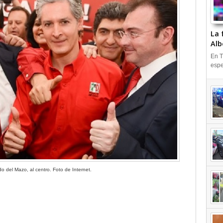
La 
Alb
En T
espe
edo del Mazo, al centro. Foto de Internet.