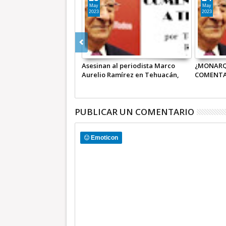
Feb
Ago
2024
2023
Parlamentarios podrán emitir su
Ricardo Sa
opinión sobre el Plan de
cobren: T
Desarrollo Estatal 2023-2029:
Maurilio Hernández
PUBLICAR UN COMENTARIO
Emoticon