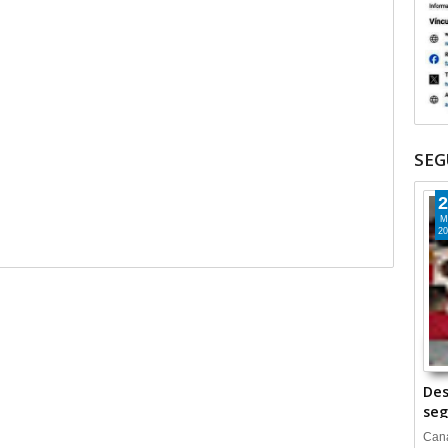
SEG
2
M
20
Des
seg
Cana