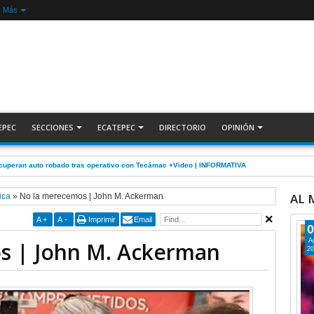
Más
EPEC
SECCIONES
ECATEPEC
DIRECTORIO
OPINIÓN
ecuperan auto robado tras operativo con Tecámac +Video | INFORMATIVA
AL
ica
»
No la merecemos | John M. Ackerman
A
+
A
-
Imprimir
Email
0
A
s | John M. Ackerman
20