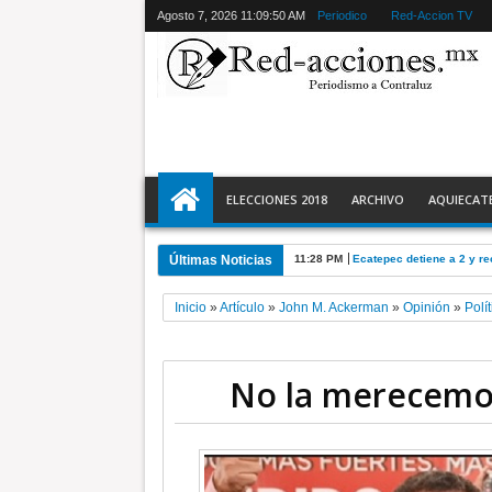
Agosto 7, 2026
11:09:51 AM
Periodico
Red-Accion TV
ELECCIONES 2018
ARCHIVO
AQUIECAT
Últimas Noticias
11:28 PM
Ecatepec detiene a 2 y r
Inicio
»
Artículo
»
John M. Ackerman
»
Opinión
»
Polít
No la merecemo