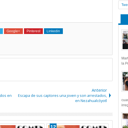
Twe
Google+
Pinterest
Linkedin
Mart
la P
Anterior
ados en
Escapa de sus captores una joven y son arrestados,
cua
en Nezahualcóyotl
irre
25
24