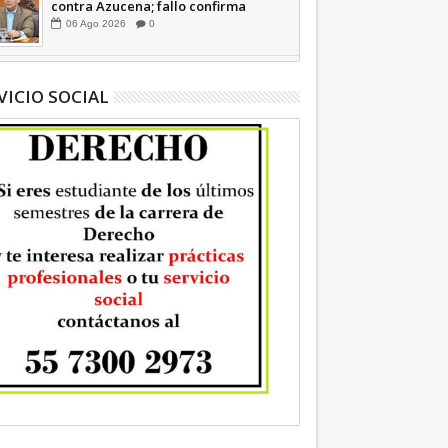
contra Azucena; fallo confirma
guerra sucia: Octavio Martínez
06
Ago
2026
0
INFORMATIVA
VICIO SOCIAL