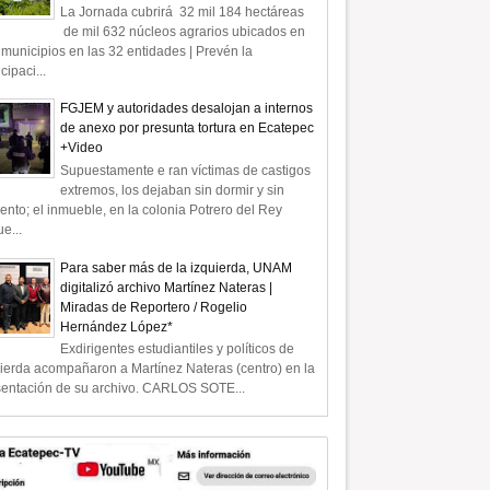
La Jornada cubrirá 32 mil 184 hectáreas
May
2023
de mil 632 núcleos agrarios ubicados en
municipios en las 32 entidades | Prevén la
icipaci...
FGJEM y autoridades desalojan a internos
de anexo por presunta tortura en Ecatepec
A O REPÚBLICA?” -II- |
Las solicitudes de desafuero
+Video
IO A TIEMPO
contra el ex futbolista
Supuestamente e ran víctimas de castigos
Cuauhtémoc Blanco y su jefe de
extremos, los dejaban sin dormir y sin
Seguridad están en proceso |
ento; el inmueble, en la colonia Potrero del Rey
COMENTARIO A TIEMPO
e...
Para saber más de la izquierda, UNAM
digitalizó archivo Martínez Nateras |
Miradas de Reportero / Rogelio
Hernández López*
Exdirigentes estudiantiles y políticos de
ierda acompañaron a Martínez Nateras (centro) en la
sentación de su archivo. CARLOS SOTE...