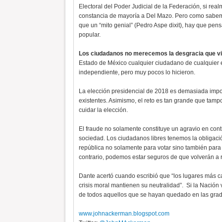
Electoral del Poder Judicial de la Federación, si rea
constancia de mayoría a Del Mazo. Pero como sabemo
que un “mito genial” (Pedro Aspe dixit), hay que pen
popular.
Los ciudadanos no merecemos la desgracia que viv
Estado de México cualquier ciudadano de cualquier e
independiente, pero muy pocos lo hicieron.
La elección presidencial de 2018 es demasiada impor
existentes. Asimismo, el reto es tan grande que ta
cuidar la elección.
El fraude no solamente constituye un agravio en cont
sociedad. Los ciudadanos libres tenemos la obligació
república no solamente para votar sino también para 
contrario, podemos estar seguros de que volverán a 
Dante acertó cuando escribió que “los lugares más ca
crisis moral mantienen su neutralidad”. Si la Nación
de todos aquellos que se hayan quedado en las grada
www.johnackerman.blogspot.com