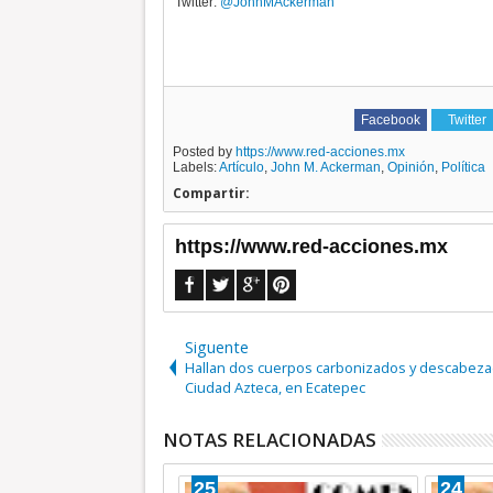
Twitter:
@JohnMAckerman
Facebook
Twitter
Posted by
https://www.red-acciones.mx
Labels:
Artículo
,
John M. Ackerman
,
Opinión
,
Política
Compartir:
https://www.red-acciones.mx
Siguente
Hallan dos cuerpos carbonizados y descabez
Ciudad Azteca, en Ecatepec
NOTAS RELACIONADAS
22
04