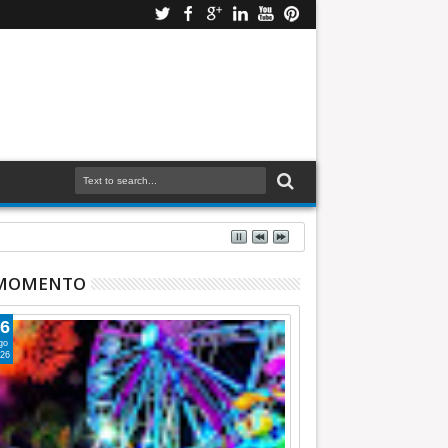
 MOMENTO
6
go
26