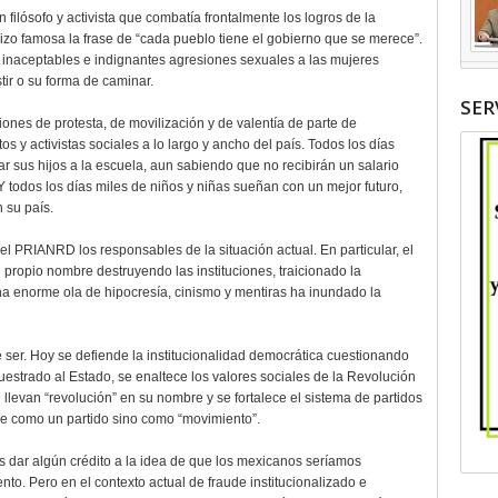
 filósofo y activista que combatía frontalmente los logros de la
hizo famosa la frase de “cada pueblo tiene el gobierno que se merece”.
s inaceptables e indignantes agresiones sexuales a las mujeres
tir o su forma de caminar.
SER
ones de protesta, de movilización y de valentía de parte de
s y activistas sociales a lo largo y ancho del país. Todos los días
ar sus hijos a la escuela, aun sabiendo que no recibirán un salario
 todos los días miles de niños y niñas sueñan con un mejor futuro,
 su país.
del PRIANRD los responsables de la situación actual. En particular, el
u propio nombre destruyendo las instituciones, traicionado la
na enorme ola de hipocresía, cinismo y mentiras ha inundado la
er. Hoy se defiende la institucionalidad democrática cuestionando
uestrado al Estado, se enaltece los valores sociales de la Revolución
llevan “revolución” en su nombre y se fortalece el sistema de partidos
ine como un partido sino como “movimiento”.
s dar algún crédito a la idea de que los mexicanos seríamos
to. Pero en el contexto actual de fraude institucionalizado e