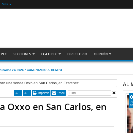
Más
EPEC
SECCIONES
ECATEPEC
DIRECTORIO
OPINIÓN
ESLINDE, por Alberto Witvrun
AL
an una tienda Oxxo en San Carlos, en Ecatepec
A
+
A
-
Imprimir
Email
0
A
a Oxxo en San Carlos, en
20