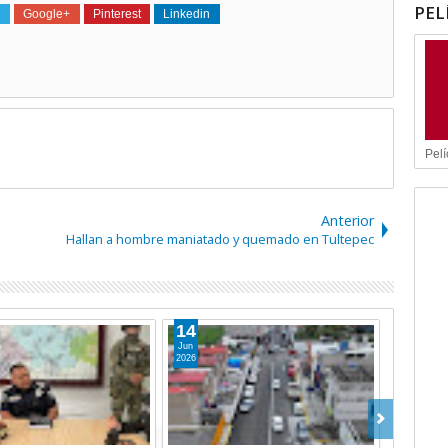
PEL
Google+
Pinterest
Linkedin
Pelí
Anterior
Hallan a hombre maniatado y quemado en Tultepec
18
Abr
2026