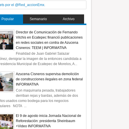
ets por el @Red_accionEmx.
Popular
Semanario
Archivo
Director de Comunicación de Fernando
Vilchis en Ecatepec financió publicaciones
en redes sociales en contra de Azucena
Cisneros: TEEM | INFORMATIVA
Finalidad de Juan Gabriel Salazar
ínez, denigrar la imagen de la entonces candidata a
residencia Municipal de Ecatepec de Morelos, A...
Azucena Cisneros supervisa demolición
de construcciones ilegales en zona federal
INFORMATIVA
Con maquinaria pesada, trabajadores
derriban rejas y bardas, además de dos
rtos usados como bodega para los negocios
gulares NOTA ...
El 9 de agosto inicia Jornada Nacional de
Reforestación: presidenta Sheinbaum
+Video INFORMATIVA