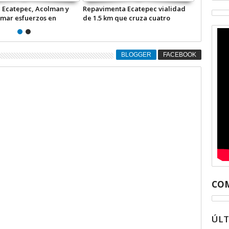
pa Ecatepec en la
Ecatepec y Zona Oriente, cambio
ión contra inundaciones
total con el esfuerzo conjunto:
alle de México +VID
Azucena; retiran 21 toneladas de
basura *Video
BLOGGER
FACEBOOK
COM
ÚL