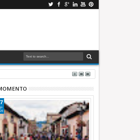
 MOMENTO
7
go
26