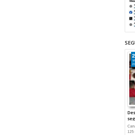
SEG
2
M
20
Des
seg
Cana
125 