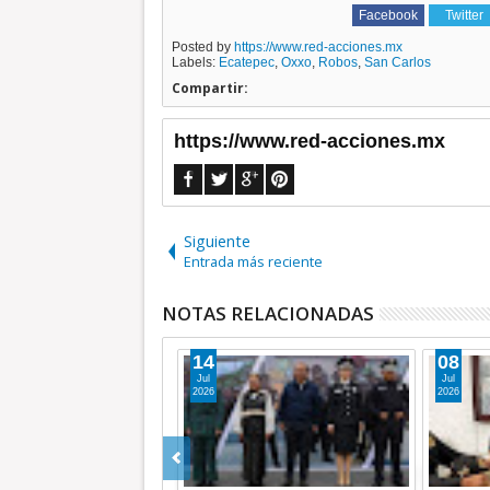
Facebook
Twitter
Posted by
https://www.red-acciones.mx
Labels:
Ecatepec
,
Oxxo
,
Robos
,
San Carlos
Compartir:
https://www.red-acciones.mx
Siguiente
Entrada más reciente
NOTAS RELACIONADAS
14
15
Jun
May
2026
2026