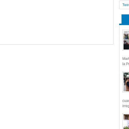
Twe
Mart
la P
cua
irre