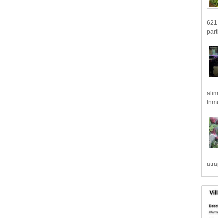
621 
part
alim
Inmu
atr