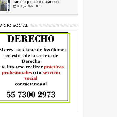
canal la policía de Ecatepec
INFORMATIVA
06
Ago
2026
0
VICIO SOCIAL