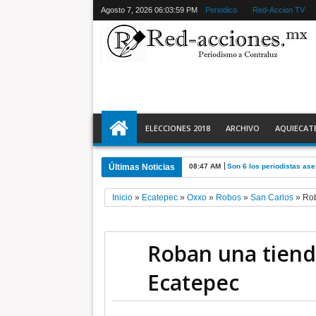
Agosto 7, 2026
06:04:01 PM
Periodico
Red-Accion TV
ELECCIONES 2018
ARCHIVO
AQUIECAT
Últimas Noticias
11:43 PM
La feria de las ferias * D
Inicio
»
Ecatepec
»
Oxxo
»
Robos
»
San Carlos
»
Rob
Roban una tiend
Ecatepec