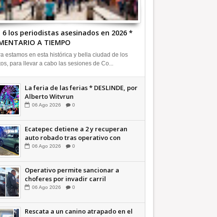
 6 los periodistas asesinados en 2026 *
MENTARIO A TIEMPO
a estamos en esta histórica y bella ciudad de los
tos, para llevar a cabo las sesiones de Co...
La feria de las ferias * DESLINDE, por
Alberto Witvrun
06
Ago
2026
0
Ecatepec detiene a 2 y recuperan
auto robado tras operativo con
Tecámac +Video | INFORMATIVA
06
Ago
2026
0
Operativo permite sancionar a
choferes por invadir carril
confinado: Ecatepec +Video |
06
Ago
2026
0
INFORMATIVA
Rescata a un canino atrapado en el