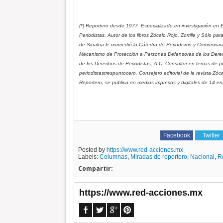
(*) Reportero desde 1977. Especializado en investigación en Ex
Periodistas. Autor de los libros Zócalo Rojo, Zorrilla y Sólo p
de Sinaloa le concedió la Cátedra de Periodismo y Comunicaci
Mecanismo de Protección a Personas Defensoras de los Derec
de los Derechos de Periodistas, A.C. Consultor en temas de pro
periodistastrespuntocero. Consejero editorial de la revista Zó
Reportero, se publica en medios impresos y digitales de 14 en
Facebook
Twitter
Posted by
https://www.red-acciones.mx
Labels:
Columnas
,
Miradas de reportero
,
Nacional
,
R
Compartir:
https://www.red-acciones.mx