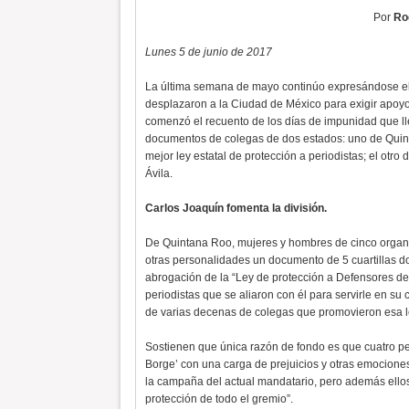
Por
Ro
Lunes 5 de junio de 2017
La última semana de mayo continúo expresándose el
desplazaron a la Ciudad de México para exigir apoyo
comenzó el recuento de los días de impunidad que lle
documentos de colegas de dos estados: uno de Quin
mejor ley estatal de protección a periodistas; el otr
Ávila.
Carlos Joaquín fomenta la división.
De Quintana Roo, mujeres y hombres de cinco organi
otras personalidades un documento de 5 cuartillas d
abrogación de la “Ley de protección a Defensores d
periodistas que se aliaron con él para servirle en su 
de varias decenas de colegas que promovieron esa l
Sostienen que única razón de fondo es que cuatro peri
Borge’ con una carga de prejuicios y otras emociones
la campaña del actual mandatario, pero además ell
protección de todo el gremio”.