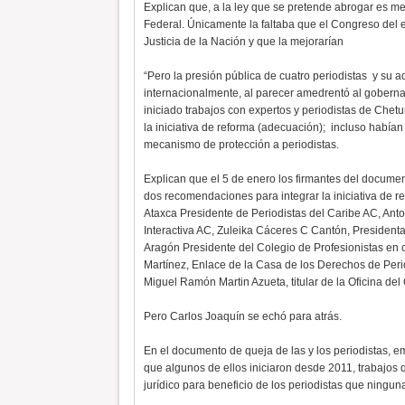
Explican que, a la ley que se pretende abrogar es mejo
Federal. Únicamente la faltaba que el Congreso del
Justicia de la Nación y que la mejorarían
“Pero la presión pública de cuatro periodistas y su a
internacionalmente, al parecer amedrentó al goberna
iniciado trabajos con expertos y periodistas de Chetu
la iniciativa de reforma (adecuación); incluso habían
mecanismo de protección a periodistas.
Explican que el 5 de enero los firmantes del docume
dos recomendaciones para integrar la iniciativa de 
Ataxca Presidente de Periodistas del Caribe AC, Ant
Interactiva AC, Zuleika Cáceres C Cantón, Presiden
Aragón Presidente del Colegio de Profesionistas en
Martínez, Enlace de la Casa de los Derechos de Perio
Miguel Ramón Martin Azueta, titular de la Oficina de
Pero Carlos Joaquín se echó para atrás.
En el documento de queja de las y los periodistas, em
que algunos de ellos iniciaron desde 2011, trabajos
jurídico para beneficio de los periodistas que ninguna