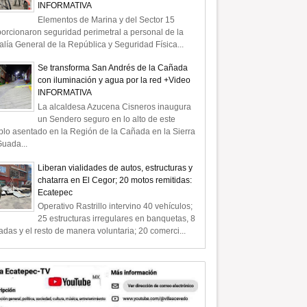
INFORMATIVA
Elementos de Marina y del Sector 15
orcionaron seguridad perimetral a personal de la
alía General de la República y Seguridad Física...
Se transforma San Andrés de la Cañada
con iluminación y agua por la red +Video
INFORMATIVA
La alcaldesa Azucena Cisneros inaugura
un Sendero seguro en lo alto de este
lo asentado en la Región de la Cañada en la Sierra
uada...
Liberan vialidades de autos, estructuras y
chatarra en El Cegor; 20 motos remitidas:
Ecatepec
Operativo Rastrillo intervino 40 vehículos;
25 estructuras irregulares en banquetas, 8
radas y el resto de manera voluntaria; 20 comerci...