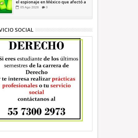
el espionaje en México que afectó a
cientos de periodistas *
05
Ago
2026
0
COMENTARIO A TIEMPO
VICIO SOCIAL