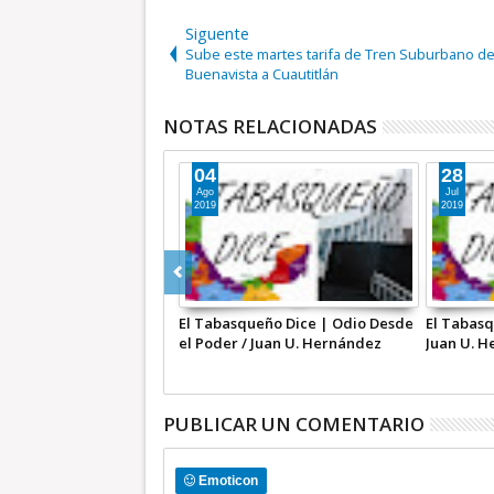
Siguente
Sube este martes tarifa de Tren Suburbano d
Buenavista a Cuautitlán
NOTAS RELACIONADAS
04
28
Ago
Jul
2019
2019
ÍA O REPÚBLICA?” |
El Tabasqueño Dice | Odio Desde
El Tabasq
RIO A TIEMPO
el Poder / Juan U. Hernández
Juan U. H
PUBLICAR UN COMENTARIO
Emoticon