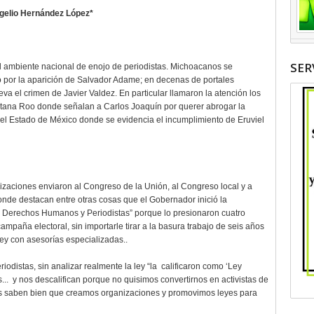
gelio Hernández López*
SER
 ambiente nacional de enojo de periodistas. Michoacanos se
 por la aparición de Salvador Adame; en decenas de portales
va el crimen de Javier Valdez. En particular llamaron la atención los
tana Roo donde señalan a Carlos Joaquín por querer abrogar la
o del Estado de México donde se evidencia el incumplimiento de Eruviel
zaciones enviaron al Congreso de la Unión, al Congreso local y a
onde destacan entre otras cosas que el Gobernador inició la
e Derechos Humanos y Periodistas” porque lo presionaron cuatro
campaña electoral, sin importarle tirar a la basura trabajo de seis años
ey con asesorías especializadas..
odistas, sin analizar realmente la ley “la calificaron como ‘Ley
... y nos descalifican porque no quisimos convertirnos en activistas de
os saben bien que creamos organizaciones y promovimos leyes para