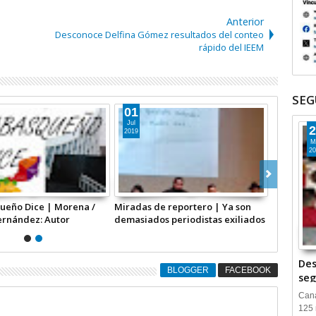
Anterior
e
Desconoce Delfina Gómez resultados del conteo
rápido del IEEM
SEG
01
Jul
2
2019
M
20
ueño Dice | Morena /
Miradas de reportero | Ya son
ernández: Autor
demasiados periodistas exiliados
de su vida / Por Rogelio
Hernández López*
Des
BLOGGER
FACEBOOK
seg
Cana
125 