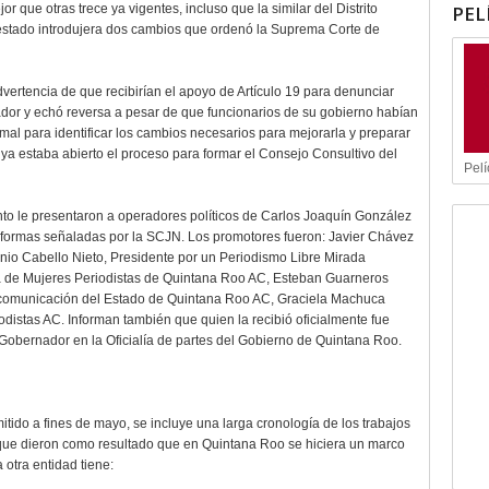
PEL
r que otras trece ya vigentes, incluso que la similar del Distrito
 estado introdujera dos cambios que ordenó la Suprema Corte de
dvertencia de que recibirían el apoyo de Artículo 19 para denunciar
dor y echó reversa a pesar de que funcionarios de su gobierno habían
mal para identificar los cambios necesarios para mejorarla y preparar
 ya estaba abierto el proceso para formar el Consejo Consultivo del
Pelí
nto le presentaron a operadores políticos de Carlos Joaquín González
reformas señaladas por la SCJN. Los promotores fueron: Javier Chávez
onio Cabello Nieto, Presidente por un Periodismo Libre Mirada
ta de Mujeres Periodistas de Quintana Roo AC, Esteban Guarneros
 comunicación del Estado de Quintana Roo AC, Graciela Machuca
distas AC. Informan también que quien la recibió oficialmente fue
l Gobernador en la Oficialía de partes del Gobierno de Quintana Roo.
itido a fines de mayo, se incluye una larga cronología de los trabajos
 que dieron como resultado que en Quintana Roo se hiciera un marco
 otra entidad tiene: