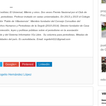
***
prop
célsior, El Universal, Milenio y otros. Dos veces Premio Nacional por el Club de
Fisc
ara periodistas. Profesor invitado en varias universidades. En 2013 y 2015 el Colegio
ón “Pablo de Villavicencio”. Miembro fundador del Consejo Consultivo del
hos Humanos y Periodistas de la Segob (2010-2014). Director fundador de Casa
tección, leyes y políticas públicas sobre el periodismo en la asociación
calo y del Sistema Informativo Vía Libre. Su columna para periodistas, Miradas de
tidades del país. Es autodidacta. Email: rogeliohl111@gmail.com
pueb
de G
Google+
Pinterest
Linkedin
ogelio Hernández López
reti