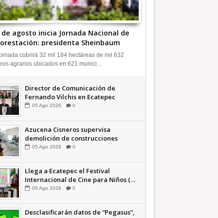
9 de agosto inicia Jornada Nacional de
orestación: presidenta Sheinbaum
ideo INFORMATIVA
ornada cubrirá 32 mil 184 hectáreas de mil 632
eos agrarios ubicados en 621 munici...
Director de Comunicación de
Fernando Vilchis en Ecatepec
financió publicaciones en redes
05
Ago
2026
0
sociales en contra de Azucena
Cisneros: TEEM INFORMATIVA
Azucena Cisneros supervisa
demolición de construcciones
ilegales en zona federal
05
Ago
2026
0
INFORMATIVA
Llega a Ecatepec el Festival
Internacional de Cine para Niños (…
y no tan Niños) +Video INFORMATIVA
05
Ago
2026
0
Desclasificarán datos de “Pegasus”,