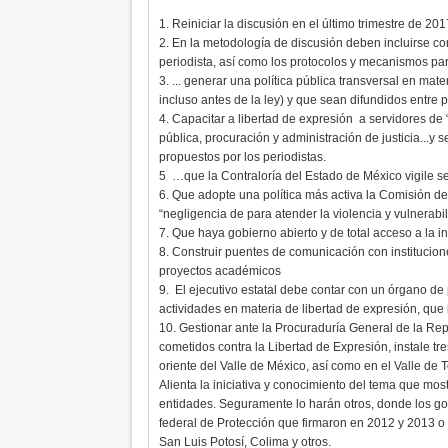
1. Reiniciar la discusión en el último trimestre de 20
2. En la metodología de discusión deben incluirse c
periodista, así como los protocolos y mecanismos par
3. ... generar una política pública transversal en ma
incluso antes de la ley) y que sean difundidos entre p
4. Capacitar a libertad de expresión a servidores d
pública, procuración y administración de justicia...
propuestos por los periodistas.
5 …que la Contraloría del Estado de México vigile s
6. Que adopte una política más activa la Comisión 
“negligencia de para atender la violencia y vulnerabil
7. Que haya gobierno abierto y de total acceso a la in
8. Construir puentes de comunicación con institucio
proyectos académicos
9. El ejecutivo estatal debe contar con un órgano de
actividades en materia de libertad de expresión, que i
10. Gestionar ante la Procuraduría General de la Rep
cometidos contra la Libertad de Expresión, instale t
oriente del Valle de México, así como en el Valle de T
Alienta la iniciativa y conocimiento del tema que mos
entidades. Seguramente lo harán otros, donde los g
federal de Protección que firmaron en 2012 y 2013 o
San Luis Potosí, Colima y otros.