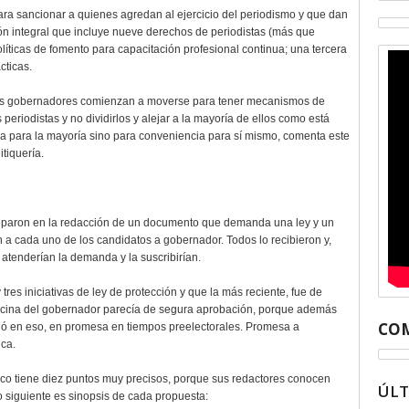
ra sancionar a quienes agredan al ejercicio del periodismo y que dan
ción integral que incluye nueve derechos de periodistas (más que
líticas de fomento para capacitación profesional continua; una tercera
cticas.
o los gobernadores comienzan a moverse para tener mecanismos de
s periodistas y no dividirlos y alejar a la mayoría de ellos como está
ca para la mayoría sino para conveniencia para sí mismo, comenta este
itiquería.
iciparon en la redacción de un documento que demanda una ley y un
 a cada uno de los candidatos a gobernador. Todos lo recibieron y,
tenderían la demanda y la suscribirían.
tres iniciativas de ley de protección y que la más reciente, fue de
 oficina del gobernador parecía de segura aprobación, porque además
COM
dó en eso, en promesa en tiempos preelectorales. Promesa a
ica.
ico tiene diez puntos muy precisos, porque sus redactores conocen
ÚL
o siguiente es sinopsis de cada propuesta: