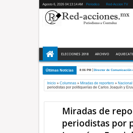
Agosto 6, 2026
04:13:16 AM
Periodico
Red-Accion TV
ELECCIONES 2018
ARCHIVO
AQUIECAT
Últimas Noticias
8:06 PM
Director de Comunicación 
Inicio
»
Columnas
»
Miradas de reportero
»
Nacional
periodistas por politiquerías de Carlos Joaquín y Eruv
Miradas de repo
periodistas por 