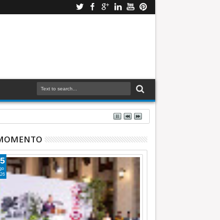
Azucena Cisneros: TEEM INFORMATIVA
 MOMENTO
5
go
26