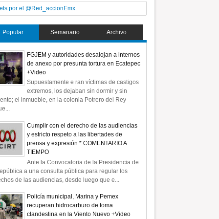
ets por el @Red_accionEmx.
Popular
Semanario
Archivo
FGJEM y autoridades desalojan a internos
de anexo por presunta tortura en Ecatepec
+Video
Supuestamente e ran víctimas de castigos
extremos, los dejaban sin dormir y sin
ento; el inmueble, en la colonia Potrero del Rey
e...
Cumplir con el derecho de las audiencias
y estricto respeto a las libertades de
prensa y expresión * COMENTARIO A
TIEMPO
Ante la Convocatoria de la Presidencia de
epública a una consulta pública para regular los
chos de las audiencias, desde luego que e...
Policía municipal, Marina y Pemex
recuperan hidrocarburo de toma
clandestina en la Viento Nuevo +Video