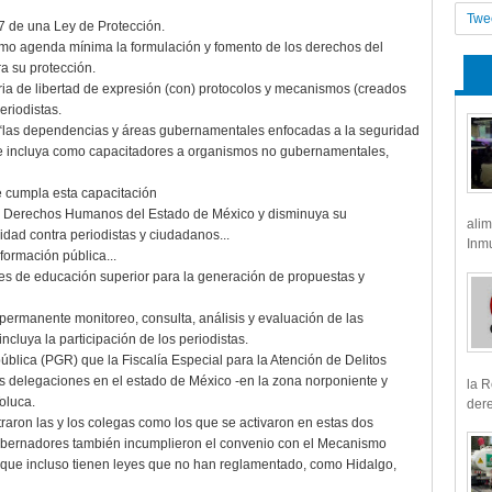
Twe
17 de una Ley de Protección.
omo agenda mínima la formulación y fomento de los derechos del
a su protección.
teria de libertad de expresión (con) protocolos y mecanismos (creados
eriodistas.
e “las dependencias y áreas gubernamentales enfocadas a la seguridad
y se incluya como capacitadores a organismos no gubernamentales,
e cumpla esta capacitación
de Derechos Humanos del Estado de México y disminuya su
alim
idad contra periodistas y ciudadanos...
Inmu
formación pública...
nes de educación superior para la generación de propuestas y
 permanente monitoreo, consulta, análisis y evaluación de las
ncluya la participación de los periodistas.
ública (PGR) que la Fiscalía Especial para la Atención de Delitos
res delegaciones en el estado de México -en la zona norponiente y
la R
oluca.
dere
traron las y los colegas como los que se activaron en estas dos
obernadores también incumplieron el convenio con el Mecanismo
 que incluso tienen leyes que no han reglamentado, como Hidalgo,