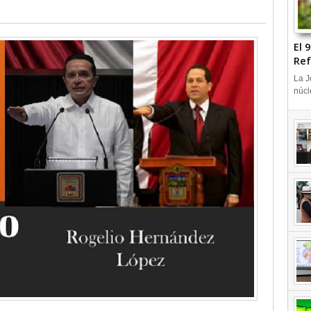
l
El 
Ref
+V
La J
núcl