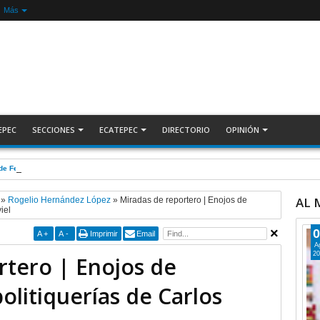
Más
EPEC
SECCIONES
ECATEPEC
DIRECTORIO
OPINIÓN
de Fernando Vilchis en Ecatepec financió publicaciones en redes sociales en contra de 
AL
»
Rogelio Hernández López
»
Miradas de reportero | Enojos de
iel
0
A
+
A
-
Imprimir
Email
A
20
rtero | Enojos de
politiquerías de Carlos