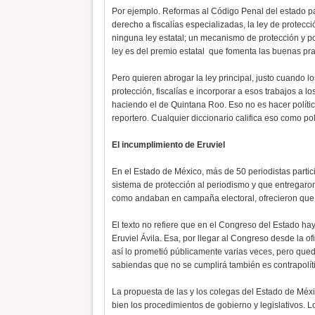
Por ejemplo. Reformas al Código Penal del estado pa
derecho a fiscalías especializadas, la ley de protec
ninguna ley estatal; un mecanismo de protección y po
ley es del premio estatal que fomenta las buenas pra
Pero quieren abrogar la ley principal, justo cuand
protección, fiscalías e incorporar a esos trabajos a lo
haciendo el de Quintana Roo. Eso no es hacer políti
reportero. Cualquier diccionario califica eso como pol
El incumplimiento de Eruviel
En el Estado de México, más de 50 periodistas part
sistema de protección al periodismo y que entregaron
como andaban en campaña electoral, ofrecieron que a
El texto no refiere que en el Congreso del Estado hay 
Eruviel Ávila. Esa, por llegar al Congreso desde la
así lo prometió públicamente varias veces, pero que
sabiendas que no se cumplirá también es contrapolít
La propuesta de las y los colegas del Estado de Méx
bien los procedimientos de gobierno y legislativos. L