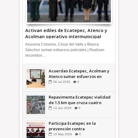
Activan ediles de Ecatepec, Atenco y
Acolman operativo intermunicipal
Azucena Cisneros, César del Valle y Blanca
Sánchez suman esfuerzos policiales | Realizan
recorridos ...
Acuerdan Ecatepec, Acolman y
Atenco sumar esfuerzos en
seguridad
08
Jul
2026
0
Repavimenta Ecatepec vialidad
de 1.5 km que cruza cuatro
comunidades +Video
14
Jun
2026
0
Participa Ecatepec en la
prevención contra
inundaciones en el Valle de
15
May
2026
0