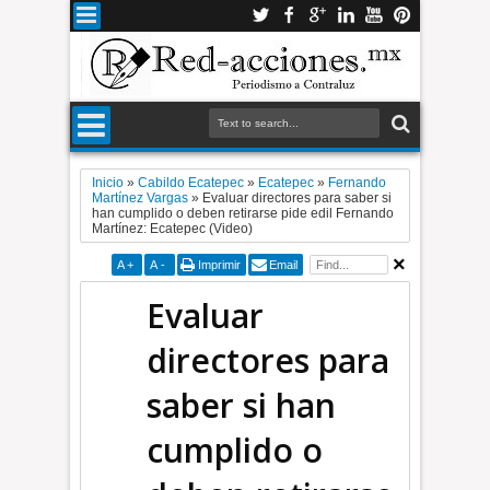
Inicio
»
Cabildo Ecatepec
»
Ecatepec
»
Fernando
Martínez Vargas
»
Evaluar directores para saber si
han cumplido o deben retirarse pide edil Fernando
Martínez: Ecatepec (Video)
A
+
A
-
Imprimir
Email
Evaluar
directores para
saber si han
cumplido o