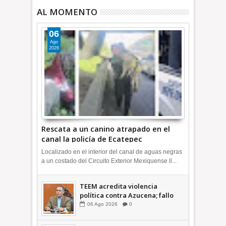
AL MOMENTO
06
Ago
2026
Rescata a un canino atrapado en el
canal la policía de Ecatepec
INFORMATIVA
Localizado en el interior del canal de aguas negras
a un costado del Circuito Exterior Mexiquense ll...
TEEM acredita violencia
política contra Azucena; fallo
confirma guerra sucia: Octavio
06
Ago
2026
0
Martínez INFORMATIVA