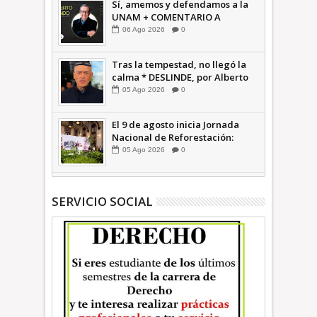
Sí, amemos y defendamos a la
UNAM + COMENTARIO A
TIEMPO
06
Ago
2026
0
Tras la tempestad, no llegó la
calma * DESLINDE, por Alberto
Witvrun OPINIÓN
05
Ago
2026
0
El 9 de agosto inicia Jornada
Nacional de Reforestación:
presidenta Sheinbaum +Video
05
Ago
2026
0
INFORMATIVA
SERVICIO SOCIAL