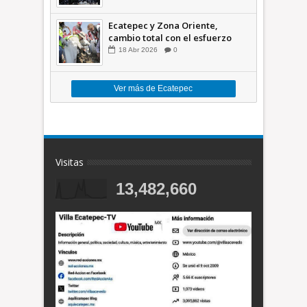
México +VID
Ecatepec y Zona Oriente,
cambio total con el esfuerzo
conjunto: Azucena; retiran 21
18
Abr
2026
0
toneladas de basura *Video
Ver más de Ecatepec
Visitas
13,482,660