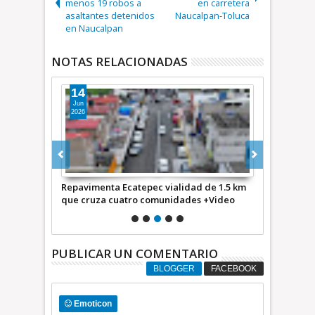
menos 19 robos a
en carretera
asaltantes detenidos
Naucalpan-Toluca
en Naucalpan
NOTAS RELACIONADAS
14
15
Jun
May
2026
2026
y Atenco
Repavimenta Ecatepec vialidad de 1.5 km
Participa Ec
d
que cruza cuatro comunidades +Video
inundaciones
PUBLICAR UN COMENTARIO
BLOGGER
FACEBOOK
Emoticon