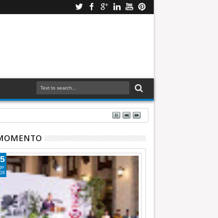
Azucena Cisneros: TEEM INFORMATIVA
 MOMENTO
5
go
26