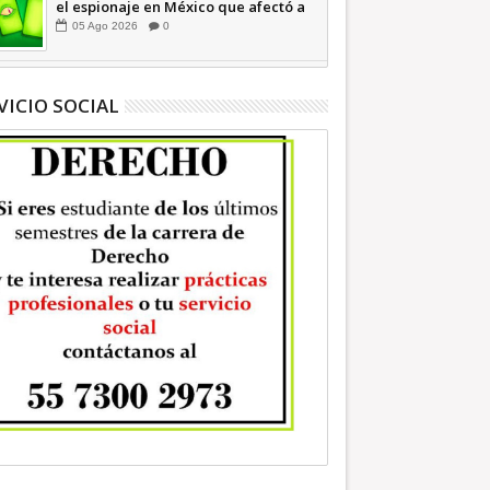
el espionaje en México que afectó a
cientos de periodistas *
05
Ago
2026
0
COMENTARIO A TIEMPO
VICIO SOCIAL