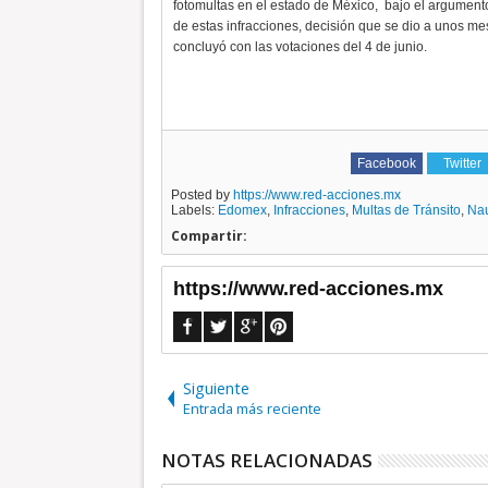
fotomultas en el estado de México, bajo el argumento
de estas infracciones, decisión que se dio a unos mes
concluyó con las votaciones del 4 de junio.
Facebook
Twitter
Posted by
https://www.red-acciones.mx
Labels:
Edomex
,
Infracciones
,
Multas de Tránsito
,
Na
Compartir:
https://www.red-acciones.mx
Siguiente
Entrada más reciente
NOTAS RELACIONADAS