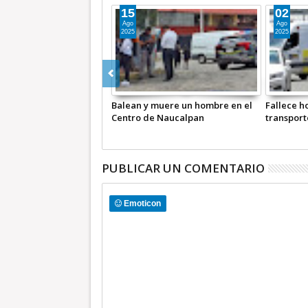
20
03
Dic
Oct
2025
2025
Sentencian a 110 años de prisión a
Dan 40 añ
sujeto por secuestro y homicidio
mando po
en Edomex
PUBLICAR UN COMENTARIO
Emoticon