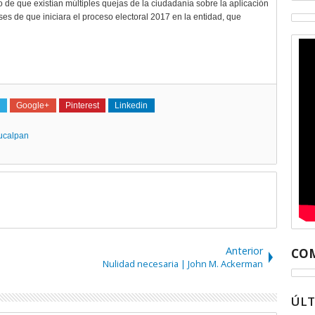
 de que existían múltiples quejas de la ciudadanía sobre la aplicación
es de que iniciara el proceso electoral 2017 en la entidad, que
Google+
Pinterest
Linkedin
ucalpan
Anterior
COM
Nulidad necesaria | John M. Ackerman
ÚL