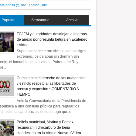
12
ets por el @Red_accionEmx.
Jul
2025
Popular
Semanario
Archivo
FGJEM y autoridades desalojan a internos
de anexo por presunta tortura en Ecatepec
+Video
hombre baleado en
En presunto intento de asalto
Supuestamente e ran víctimas de castigos
e público en Naucalpan
muere a manos de ex militar en
extremos, los dejaban sin dormir y sin
Naucalpan
ento; el inmueble, en la colonia Potrero del Rey
e...
Cumplir con el derecho de las audiencias
y estricto respeto a las libertades de
prensa y expresión * COMENTARIO A
TIEMPO
Ante la Convocatoria de la Presidencia de
epública a una consulta pública para regular los
chos de las audiencias, desde luego que e...
Policía municipal, Marina y Pemex
recuperan hidrocarburo de toma
clandestina en la Viento Nuevo +Video