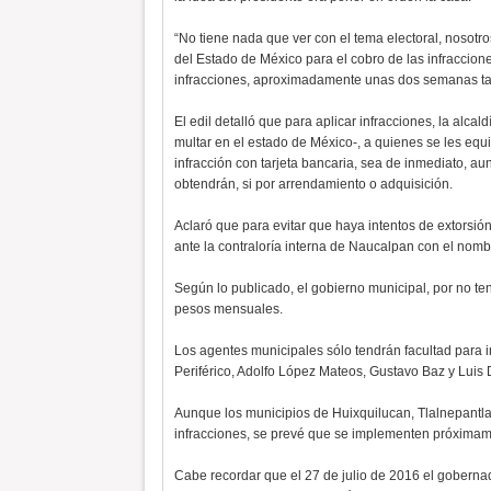
“No tiene nada que ver con el tema electoral, nosotr
del Estado de México para el cobro de las infracciones
infracciones, aproximadamente unas dos semanas ta
El edil detalló que para aplicar infracciones, la alc
multar en el estado de México-, a quienes se les equ
infracción con tarjeta bancaria, sea de inmediato, 
obtendrán, si por arrendamiento o adquisición.
Aclaró que para evitar que haya intentos de extorsión
ante la contraloría interna de Naucalpan con el nombre
Según lo publicado, el gobierno municipal, por no ten
pesos mensuales.
Los agentes municipales sólo tendrán facultad para i
Periférico, Adolfo López Mateos, Gustavo Baz y Luis
Aunque los municipios de Huixquilucan, Tlalnepantla 
infracciones, se prevé que se implementen próximam
Cabe recordar que el 27 de julio de 2016 el gobernad