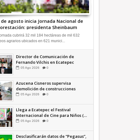
9 de agosto inicia Jornada Nacional de
orestación: presidenta Sheinbaum
ideo INFORMATIVA
ornada cubrirá 32 mil 184 hectáreas de mil 632
eos agrarios ubicados en 621 munici...
Director de Comunicación de
Fernando Vilchis en Ecatepec
financió publicaciones en redes
05
Ago
2026
0
sociales en contra de Azucena
Cisneros: TEEM INFORMATIVA
Azucena Cisneros supervisa
demolición de construcciones
ilegales en zona federal
05
Ago
2026
0
INFORMATIVA
Llega a Ecatepec el Festival
Internacional de Cine para Niños (…
y no tan Niños) +Video INFORMATIVA
05
Ago
2026
0
Desclasificarán datos de “Pegasus”,