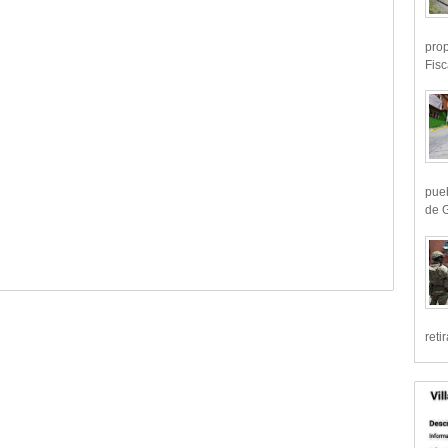
prop
Fisc
pueb
de G
reti