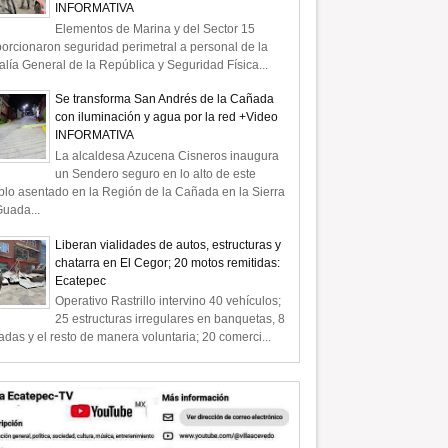
INFORMATIVA
Elementos de Marina y del Sector 15
orcionaron seguridad perimetral a personal de la
alía General de la República y Seguridad Física...
Se transforma San Andrés de la Cañada
con iluminación y agua por la red +Video
INFORMATIVA
La alcaldesa Azucena Cisneros inaugura
un Sendero seguro en lo alto de este
lo asentado en la Región de la Cañada en la Sierra
uada...
Liberan vialidades de autos, estructuras y
chatarra en El Cegor; 20 motos remitidas:
Ecatepec
Operativo Rastrillo intervino 40 vehículos;
25 estructuras irregulares en banquetas, 8
radas y el resto de manera voluntaria; 20 comerci...