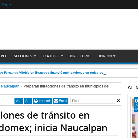
Más
EPEC
SECCIONES
ECATEPEC
DIRECTORIO
OPINIÓN
de Fernando Vilchis en Ecatepec financió publicaciones en redes sociales en contra de 
AL
»
Naucalpan
»
Preparan infracciones de tránsito en municipios del
0
A
+
A
-
Imprimir
Email
A
20
iones de tránsito en
Edomex; inicia Naucalpan