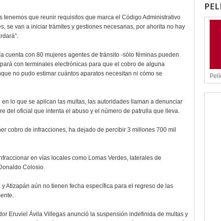
PEL
os tenemos que reunir requisitos que marca el Código Administrativo
, se van a iniciar trámites y gestiones necesarias, por ahorita no hay
rdará”.
aldía cuenta con 80 mujeres agentes de tránsito -sólo féminas pueden
ipará con terminales electrónicas para que el cobro de alguna
aunque no pudo estimar cuántos aparatos necesitan ni cómo se
Pelí
 en lo que se aplican las multas, las autoridades llaman a denunciar
 del oficial que intenta el abuso y el número de patrulla que lleva.
er cobro de infracciones, ha dejado de percibir 3 millones 700 mil
nfraccionar en vías locales como Lomas Verdes, laterales de
 Donaldo Colosio.
y Atizapán aún no tienen fecha específica para el regreso de las
ente.
or Eruviel Ávila Villegas anunció la suspensión indefinida de multas y