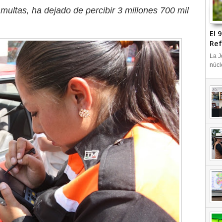
 multas, ha dejado de percibir 3 millones 700 mil
El 
Ref
+V
La J
núcl