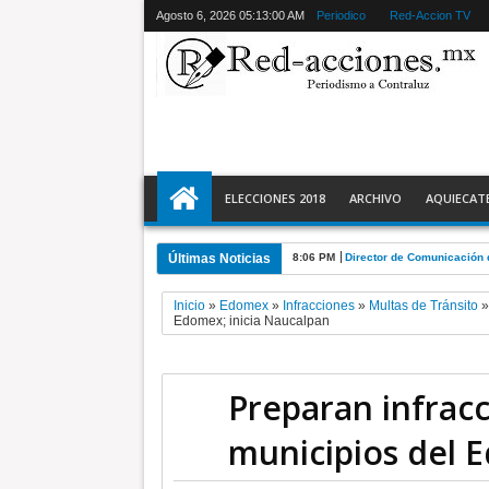
Agosto 6, 2026
05:13:01 AM
Periodico
Red-Accion TV
ELECCIONES 2018
ARCHIVO
AQUIECAT
Últimas Noticias
8:06 PM
Director de Comunicación 
Inicio
»
Edomex
»
Infracciones
»
Multas de Tránsito
Edomex; inicia Naucalpan
Preparan infracc
municipios del 