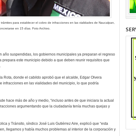
 trámites para establecer el cobro de infracciones en las vialidades de Naucalpan,
SER
oncretarse en 15 días. Foto Archivo.
 un año suspendidas, los gobiernos municipales ya preparan el regreso
 ya prepara este municipio debido a que deben reunir requisitos que
.
lla Rota, donde el cabildo aprobó que el alcalde, Edgar Olvera
de infracciones en las vialidades del municipio, lo que podría
de hace más de año y medio, “incluso antes de que iniciara la actual
infracciones argumentando que la ciudadanía tenía muchas quejas y
lica y Tránsito, síndico José Luis Gutiérrez Aire, explicó que “esta
en, llegamos y había muchos problemas al interior de la corporación y