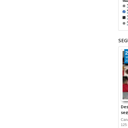
SEG
2
M
20
Des
seg
Cana
125 