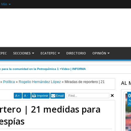
Más
EPEC
SECCIONES
ECATEPEC
DIRECTORIO
OPINIÓN
e para la comunidad en la Petroquímica 1 +Video | INFORMA
AL
»
Política
»
Rogelio Hernández López
»
Miradas de reportero | 21
0
A
+
A
-
Imprimir
Email
A
20
rtero | 21 medidas para
espías