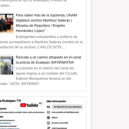
municipios en las 32 entidades | Prevén la
icipaci...
Para saber más de la izquierda, UNAM
digitalizó archivo Martínez Nateras |
Miradas de Reportero / Rogelio
Hernández López*
Exdirigentes estudiantiles y políticos de
ierda acompañaron a Martínez Nateras (centro) en la
sentación de su archivo. CARLOS SOTE...
Rescata a un canino atrapado en el canal
la policía de Ecatepec INFORMATIVA
Localizado en el interior del canal de
aguas negras a un costado del Circuito
Exterior Mexiquense llevaría un día
apado - NOTA INFORMAT...