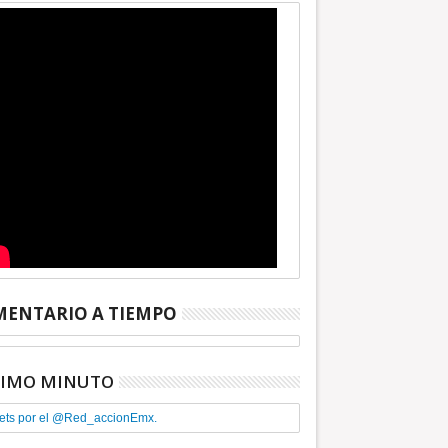
ENTARIO A TIEMPO
TIMO MINUTO
ets por el @Red_accionEmx.