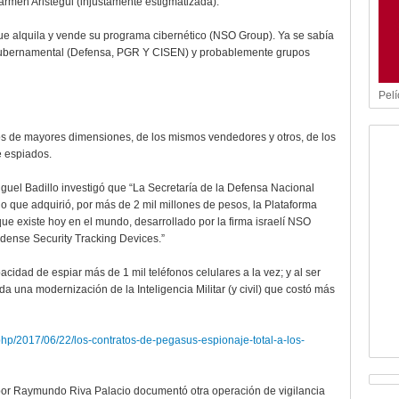
 Carmen Aristegui (injustamente estigmatizada).
ue alquila y vende su programa cibernético (NSO Group). Ya se sabía
gubernamental (Defensa, PGR Y CISEN) y probablemente grupos
Pelí
os de mayores dimensiones, de los mismos vendedores y otros, de los
 espiados.
iguel Badillo investigó que “La Secretaría de la Defensa Nacional
o que adquirió, por más de 2 mil millones de pesos, la Plataforma
e existe hoy en el mundo, desarrollado por la firma israelí NSO
dense Security Tracking Devices.”
acidad de espiar más de 1 mil teléfonos celulares a la vez; y al ser
da una modernización de la Inteligencia Militar (y civil) que costó más
php/2017/06/22/los-contratos-de-pegasus-espionaje-total-a-los-
a por Raymundo Riva Palacio documentó otra operación de vigilancia