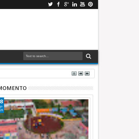
 MOMENTO
8
go
26