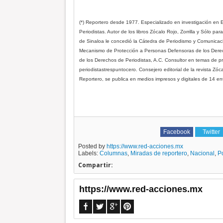
(*) Reportero desde 1977. Especializado en investigación en Ex
Periodistas. Autor de los libros Zócalo Rojo, Zorrilla y Sólo pa
de Sinaloa le concedió la Cátedra de Periodismo y Comunicaci
Mecanismo de Protección a Personas Defensoras de los Derec
de los Derechos de Periodistas, A.C. Consultor en temas de pro
periodistastrespuntocero. Consejero editorial de la revista Zó
Reportero, se publica en medios impresos y digitales de 14 en
Facebook
Twitter
Posted by
https://www.red-acciones.mx
Labels:
Columnas
,
Miradas de reportero
,
Nacional
,
Po
Compartir:
https://www.red-acciones.mx