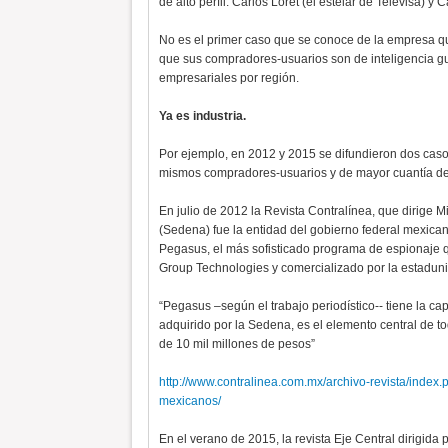
de alto perfil: Carlos Loret (el estelar de Televisa) y
No es el primer caso que se conoce de la empresa q
que sus compradores-usuarios son de inteligencia 
empresariales por región.
Ya es industria.
Por ejemplo, en 2012 y 2015 se difundieron dos cas
mismos compradores-usuarios y de mayor cuantía de
En julio de 2012 la Revista Contralínea, que dirige M
(Sedena) fue la entidad del gobierno federal mexican
Pegasus, el más sofisticado programa de espionaje qu
Group Technologies y comercializado por la estaduni
“Pegasus –según el trabajo periodístico-- tiene la cap
adquirido por la Sedena, es el elemento central de to
de 10 mil millones de pesos”
http://www.contralinea.com.mx/archivo-revista/index.
mexicanos/
En el verano de 2015, la revista Eje Central dirigid