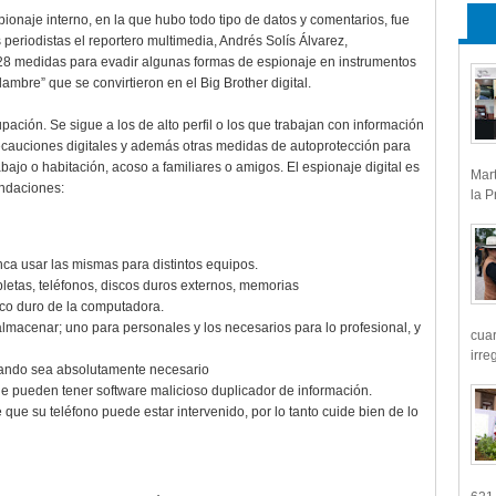
pionaje interno, en la que hubo todo tipo de datos y comentarios, fue
 periodistas el reportero multimedia, Andrés Solís Álvarez,
 28 medidas para evadir algunas formas de espionaje en instrumentos
ambre” que se convirtieron en el Big Brother digital.
pación. Se sigue a los de alto perfil o los que trabajan con información
ecauciones digitales y además otras medidas de autoprotección para
bajo o habitación, acoso a familiares o amigos. El espionaje digital es
Mart
endaciones:
la P
ca usar las mismas para distintos equipos.
abletas, teléfonos, discos duros externos, memorias
isco duro de la computadora.
 almacenar; uno para personales y los necesarios para lo profesional, y
cua
irre
cuando sea absolutamente necesario
e pueden tener software malicioso duplicador de información.
que su teléfono puede estar intervenido, por lo tanto cuide bien de lo