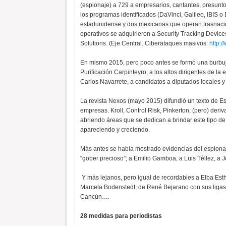
(espionaje) a 729 a empresarios, cantantes, presunto
los programas identificados (DaVinci, Galileo, IBIS o D
estadunidense y dos mexicanas que operan trasnacio
operativos se adquirieron a Security Tracking Devic
Solutions. (Eje Central. Ciberataques masivos:
http:
En mismo 2015, pero poco antes se formó una burbuja
Purificación Carpinteyro, a los altos dirigentes de 
Carlos Navarrete, a candidatos a diputados locales y
La revista Nexos (mayo 2015) difundió un texto de Es
empresas. Kroll, Control Risk, Pinkerton, (pero) deri
abriendo áreas que se dedican a brindar este tipo de
apareciendo y creciendo.
Más antes se había mostrado evidencias del espionaje 
“gober precioso”; a Emilio Gamboa, a Luis Téllez, a
Y más lejanos, pero igual de recordables a Elba Es
Marcela Bodenstedt; de René Bejarano con sus ligas
Cancún….
28 medidas para periodistas