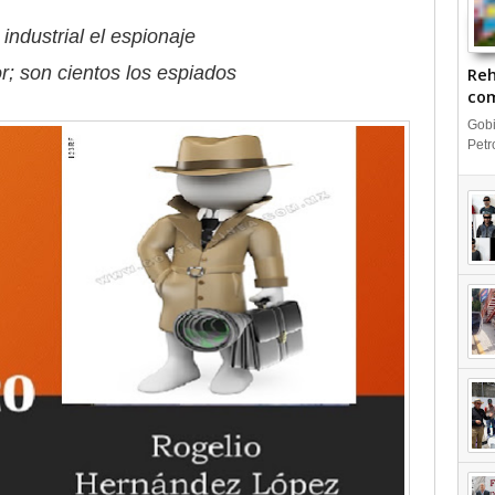
ndustrial el espionaje
; son cientos los espiados
Reh
com
IN
Gobi
Petr