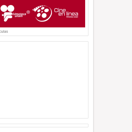
culas