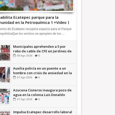
abilita Ecatepec parque para la
unidad en la Petroquímica 1 +Video |
FORMA
erno de Ecatepec recupera espacio para el Parque
oquímicaQue los vecinos se apropien de los ...
Municipales aprehenden a 5 por
robo de cable de CFE en Jardines de
Casa Nueva +Video | INFORMA
08
Ago
2026
0
Auxilia policía en un puente a un
hombre con crisis de ansiedad en la
Vía Morelos | INFORMATIVA
07
Ago
2026
0
Azucena Cisneros inaugura pozo de
agua en la colonia Luis Donaldo
Colosio +Video | INFORMATIVA
07
Ago
2026
0
Impulsa Ecatepec desarrollo laboral