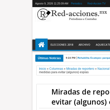
Agosto 9, 2026
11:25:10 AM
Periodico
Red-Accion TV
ELECCIONES 2018
ARCHIVO
AQUIECAT
Últimas Noticias
9:24 PM
Rehabilita Ecatepec parqu
Inicio
»
Columnas
»
Miradas de reportero
»
Nacional
medidas para evitar (algunos) espías
Miradas de repo
evitar (algunos) 