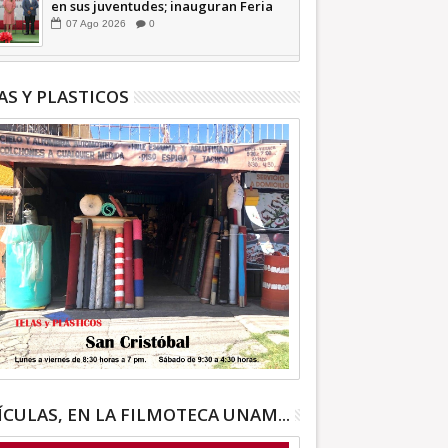
en sus juventudes; inauguran Feria
de Empleo y Emprendedores 2026
07
Ago
2026
0
+Video | INFORMATIVA
AS Y PLASTICOS
ÍCULAS, EN LA FILMOTECA UNAM...