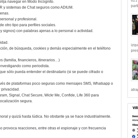
621 
elija navegar en Modo Incógnito.
part
TOR y sistemas de Chat seguros como ADIUM.
jenas.
personal y profesional.
de otro tipo para perfiles sociales.
y signos) con palabras ajenas a lo personal o actividad.
.
idad.
izqu
ación, de búsqueda, cookies y demás especialmente en el teléfono
pre
 (familia, financieros, itinerarios…)
 investigando como periodista.
 que sólo pueda entender el destinatario (si se puede cifrado o
 través de plataformas poco seguras como mensajes SMS, Whatsapp o
 privacidad.
atr
am, Signal, Chat Secure, Wickr Me, Confide, Life 360 para
localización segura.
nmoral y quizá hasta lúdica. No obstante ya se hace industrialmente.
 provoca reacciones, entre otras el espionaje y con frecuencia