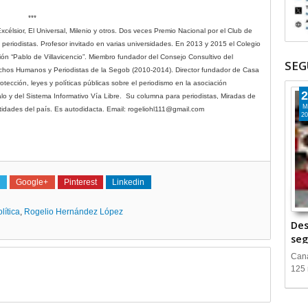
***
célsior, El Universal, Milenio y otros. Dos veces Premio Nacional por el Club de
ra periodistas. Profesor invitado en varias universidades. En 2013 y 2015 el Colegio
ón “Pablo de Villavicencio”. Miembro fundador del Consejo Consultivo del
SEG
hos Humanos y Periodistas de la Segob (2010-2014). Director fundador de Casa
tección, leyes y políticas públicas sobre el periodismo en la asociación
2
calo y del Sistema Informativo Vía Libre. Su columna para periodistas, Miradas de
M
tidades del país. Es autodidacta. Email: rogeliohl111@gmail.com
20
Google+
Pinterest
Linkedin
lítica
,
Rogelio Hernández López
Des
seg
Cana
125 