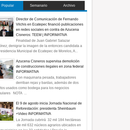
Popular
Semanario
Archivo
Director de Comunicación de Fernando
Vilchis en Ecatepec financió publicaciones
en redes sociales en contra de Azucena
Cisneros: TEEM | INFORMATIVA
Finalidad de Juan Gabriel Salazar
ínez, denigrar la imagen de la entonces candidata a
residencia Municipal de Ecatepec de Morelos, A...
Azucena Cisneros supervisa demolición
de construcciones ilegales en zona federal
INFORMATIVA
Con maquinaria pesada, trabajadores
derriban rejas y bardas, además de dos
rtos usados como bodega para los negocios
gulares NOTA ...
El 9 de agosto inicia Jornada Nacional de
Reforestación: presidenta Sheinbaum
+Video INFORMATIVA
La Jornada cubrirá 32 mil 184 hectáreas
de mil 632 núcleos agrarios ubicados en