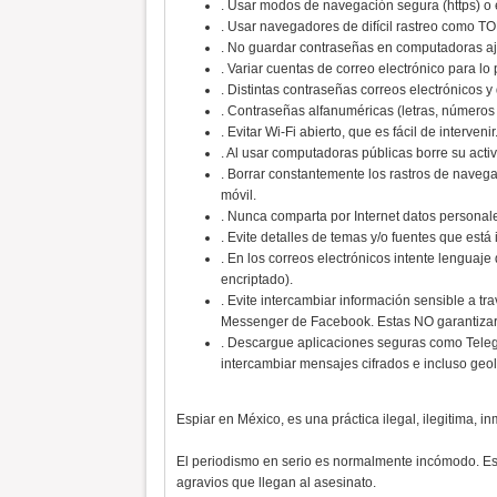
. Usar modos de navegación segura (https) o 
. Usar navegadores de difícil rastreo como 
. No guardar contraseñas en computadoras a
. Variar cuentas de correo electrónico para lo 
. Distintas contraseñas correos electrónicos y 
. Contraseñas alfanuméricas (letras, números 
. Evitar Wi-Fi abierto, que es fácil de intervenir
. Al usar computadoras públicas borre su activ
. Borrar constantemente los rastros de naveg
móvil.
. Nunca comparta por Internet datos personales
. Evite detalles de temas y/o fuentes que está
. En los correos electrónicos intente lenguaje
encriptado).
. Evite intercambiar información sensible a
Messenger de Facebook. Estas NO garantizar
. Descargue aplicaciones seguras como Telegr
intercambiar mensajes cifrados e incluso geo
Espiar en México, es una práctica ilegal, ilegitima, i
El periodismo en serio es normalmente incómodo. Eso
agravios que llegan al asesinato.