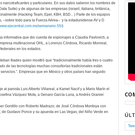
s narcotraficantes y particulares. En sus datos salieron los nombres de
ata Suite) y de algunas de las empresas (israelí, italiana, británica,
nalmente (Hacking Team, Epel, KBH, BSD... ) Parte de los equipos
es, –sobre todo para la Fuerza Aérea– y la estadunidense AV y D
//www.ejecentral.com.mx/semanario-55/
)
 informativa que dio cuenta de espionajes a Claudia Pavlovich, a
la empresa multinacional OHL, a Lorenzo Córdova, Ricardo Monreal,
 federales en los estados.
teban Iliades quien mosttró que “tradicionalmente había tres o cuatro
vado de las tecnologías muchas consultorías tradicionales están
 servicios.”. Empresas que en México y otros países han seguido
al panista Luis Alberto Villareal; a Kamel Nacif y a Mario Marín el
COM
 Josefina Vázquez Mota, a Genaro García Luna, a Andrés Granier.
ther Gordillo con Roberto Madrazo; de José Córdova Montoya con
; de Gustavo Ponce y su apuesta en Las Vegas; del Niño Verde en
ÚL
Twe