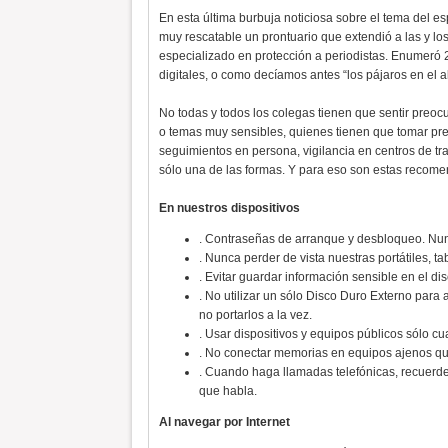
En esta última burbuja noticiosa sobre el tema del es
muy rescatable un prontuario que extendió a las y los
especializado en protección a periodistas. Enumeró
digitales, o como decíamos antes “los pájaros en el al
No todas y todos los colegas tienen que sentir preocu
o temas muy sensibles, quienes tienen que tomar pr
seguimientos en persona, vigilancia en centros de tra
sólo una de las formas. Y para eso son estas recom
En nuestros dispositivos
. Contraseñas de arranque y desbloqueo. Nun
. Nunca perder de vista nuestras portátiles, t
. Evitar guardar información sensible en el d
. No utilizar un sólo Disco Duro Externo para
no portarlos a la vez.
. Usar dispositivos y equipos públicos sólo 
. No conectar memorias en equipos ajenos qu
. Cuando haga llamadas telefónicas, recuerde 
que habla.
Al navegar por Internet