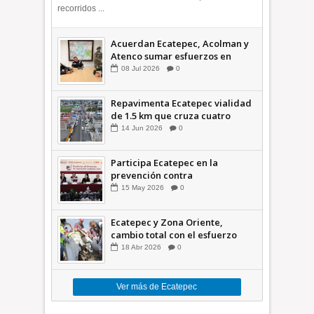
recorridos ...
Acuerdan Ecatepec, Acolman y
Atenco sumar esfuerzos en
seguridad
08
Jul
2026
0
Repavimenta Ecatepec vialidad
de 1.5 km que cruza cuatro
comunidades +Video
14
Jun
2026
0
Participa Ecatepec en la
prevención contra
inundaciones en el Valle de
15
May
2026
0
México +VID
Ecatepec y Zona Oriente,
cambio total con el esfuerzo
conjunto: Azucena; retiran 21
18
Abr
2026
0
toneladas de basura *Video
Ver más de Ecatepec