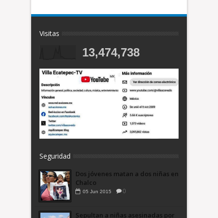
Visitas
13,474,738
Seguridad
Dos jóvenes matan a dos niñas en
Chalco
0
05
Jun
2015
Sepultan a niñas asesinadas por