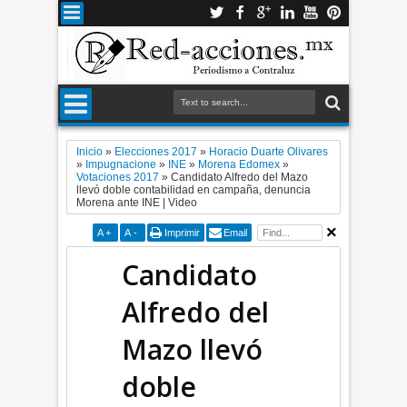
Inicio
»
Elecciones 2017
»
Horacio Duarte Olivares
»
Impugnacione
»
INE
»
Morena Edomex
»
Votaciones 2017
»
Candidato Alfredo del Mazo
llevó doble contabilidad en campaña, denuncia
Morena ante INE | Video
A
+
A
-
Imprimir
Email
Candidato
Alfredo del
Mazo llevó
doble