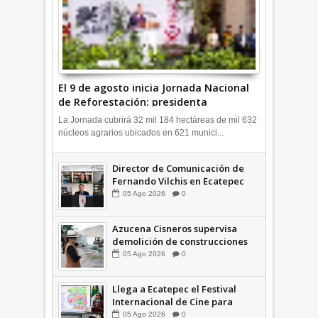
El 9 de agosto inicia Jornada Nacional
de Reforestación: presidenta
Sheinbaum +Video INFORMATIVA
La Jornada cubrirá 32 mil 184 hectáreas de mil 632
núcleos agrarios ubicados en 621 munici...
Director de Comunicación de
Fernando Vilchis en Ecatepec
financió publicaciones en redes
05
Ago
2026
0
sociales en contra de Azucena
Cisneros: TEEM INFORMATIVA
Azucena Cisneros supervisa
demolición de construcciones
ilegales en zona federal
05
Ago
2026
0
INFORMATIVA
Llega a Ecatepec el Festival
Internacional de Cine para
Niños (… y no tan Niños) +Video
05
Ago
2026
0