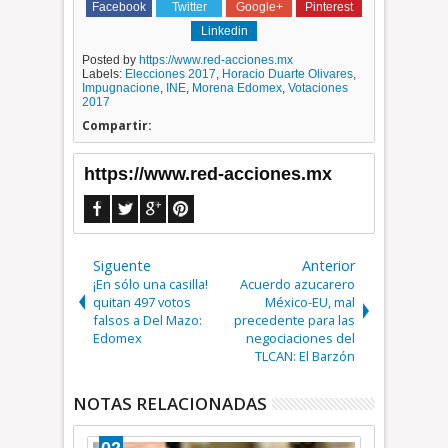
Facebook
Twitter
Google+
Pinterest
Linkedin
Posted by
https://www.red-acciones.mx
Labels:
Elecciones 2017
,
Horacio Duarte Olivares
,
Impugnacione
,
INE
,
Morena Edomex
,
Votaciones
2017
Compartir:
https://www.red-acciones.mx
Siguente
Anterior
¡En sólo una casilla!
Acuerdo azucarero
quitan 497 votos
México-EU, mal
falsos a Del Mazo:
precedente para las
Edomex
negociaciones del
TLCAN: El Barzón
NOTAS RELACIONADAS