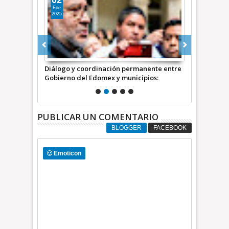
02
13
Ene
Dic
2025
2024
levó doble
Diálogo y coordinación permanente entre
Aumentará G
nuncia
Gobierno del Edomex y municipios:
para los 125
Horacio Duarte
PUBLICAR UN COMENTARIO
BLOGGER
FACEBOOK
Emoticon