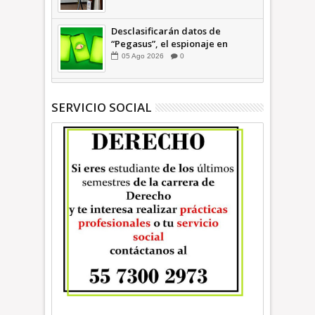
INFORMATIVA
Desclasificarán datos de
“Pegasus”, el espionaje en
México que afectó a cientos de
05
Ago
2026
0
periodistas * COMENTARIO A
TIEMPO
SERVICIO SOCIAL