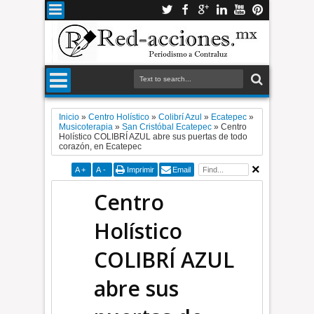
Inicio
»
Centro Holístico
»
Colibrí Azul
»
Ecatepec
»
Musicoterapia
»
San Cristóbal Ecatepec
»
Centro
Holístico COLIBRÍ AZUL abre sus puertas de todo
corazón, en Ecatepec
A
+
A
-
Imprimir
Email
Centro
Holístico
COLIBRÍ AZUL
abre sus