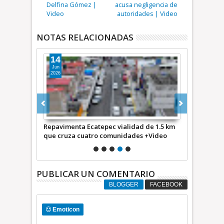
Delfina Gómez |
acusa negligencia de
Video
autoridades | Video
NOTAS RELACIONADAS
14
15
Jun
May
2026
2026
y Atenco
Repavimenta Ecatepec vialidad de 1.5 km
Participa Ec
d
que cruza cuatro comunidades +Video
inundaciones
PUBLICAR UN COMENTARIO
BLOGGER
FACEBOOK
Emoticon