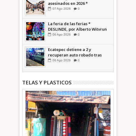
asesinados en 2026 *
COMENTARIO A TIEMPO
07
Ago
2026
0
La feria de las ferias *
DESLINDE, por Alberto Witvrun
06
Ago
2026
0
Ecatepec detiene a 2 y
recuperan auto robado tras
operativo con Tecámac +Video
06
Ago
2026
0
| INFORMATIVA
TELAS Y PLASTICOS