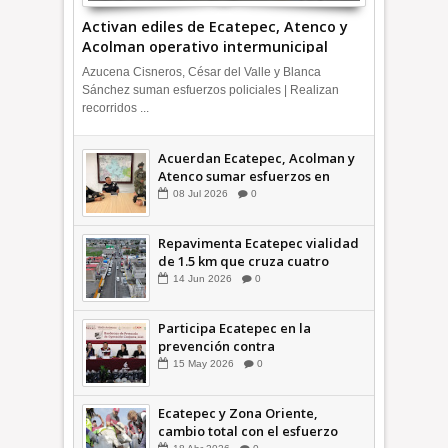
Activan ediles de Ecatepec, Atenco y
Acolman operativo intermunicipal
Azucena Cisneros, César del Valle y Blanca
Sánchez suman esfuerzos policiales | Realizan
recorridos ...
Acuerdan Ecatepec, Acolman y
Atenco sumar esfuerzos en
seguridad
08
Jul
2026
0
Repavimenta Ecatepec vialidad
de 1.5 km que cruza cuatro
comunidades +Video
14
Jun
2026
0
Participa Ecatepec en la
prevención contra
inundaciones en el Valle de
15
May
2026
0
México +VID
Ecatepec y Zona Oriente,
cambio total con el esfuerzo