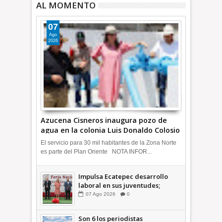
AL MOMENTO
07
Ago
2026
Azucena Cisneros inaugura pozo de
agua en la colonia Luis Donaldo Colosio
+Video | INFORMATIVA
El servicio para 30 mil habitantes de la Zona Norte
es parte del Plan Oriente NOTA INFOR...
Impulsa Ecatepec desarrollo
laboral en sus juventudes;
inauguran Feria de Empleo y
07
Ago
2026
0
Emprendedores 2026 +Video |
INFORMATIVA
Son 6 los periodistas