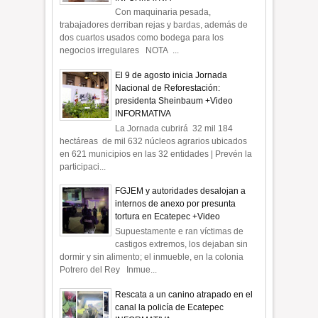
Con maquinaria pesada,
trabajadores derriban rejas y bardas, además de
dos cuartos usados como bodega para los
negocios irregulares NOTA ...
El 9 de agosto inicia Jornada
Nacional de Reforestación:
presidenta Sheinbaum +Video
INFORMATIVA
La Jornada cubrirá 32 mil 184
hectáreas de mil 632 núcleos agrarios ubicados
en 621 municipios en las 32 entidades | Prevén la
participaci...
FGJEM y autoridades desalojan a
internos de anexo por presunta
tortura en Ecatepec +Video
Supuestamente e ran víctimas de
castigos extremos, los dejaban sin
dormir y sin alimento; el inmueble, en la colonia
Potrero del Rey Inmue...
Rescata a un canino atrapado en el
canal la policía de Ecatepec