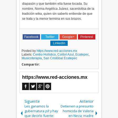
diapasón y que también ella fuese tocada. Su
nombre, Norma Angélica Juárez, sacerdotisa de la
tradición wika, quien sin saberlo entiende de que
se trata y la menor termina en sus brazos.
Facebook
Twitter
Google+
Pinterest
Linkedin
Posted by
https://www.red-acciones.mx
Labels:
Centro Holístico
,
Colibrí Azul
,
Ecatepec
,
Musicoterapia
,
San Cristóbal Ecatepec
Compartir:
https://www.red-acciones.mx
Siguente
Anterior
Les ganamos la
Detienen a presunto
gubernatura ¡sí! y hay
homicida de Valeria
que decirlo fuerte:
en Neza; madre