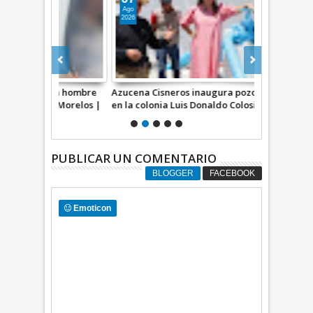
Ago
Ago
2026
2026
a un hombre
Azucena Cisneros inaugura pozo de agua
Impulsa Ecat
ía Morelos |
en la colonia Luis Donaldo Colosio +Video |
juventudes; 
INFORMATIVA
Emprendedor
INFORMATI
PUBLICAR UN COMENTARIO
BLOGGER
FACEBOOK
Emoticon