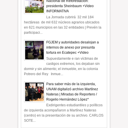
Nacional de Reforestación:
presidenta Sheinbaum +Video
INFORMATIVA
La Jornada cubrirá 32 mil 184
hectáreas de mil 632 núcleos agrarios ubicados
en 621 municipios en las 32 entidades | Prevén la
participaci...
FGJEM y autoridades desalojan a
internos de anexo por presunta
tortura en Ecatepec +Video
Supuestamente e ran víctimas de
castigos extremos, los dejaban sin
dormir y sin alimento; el inmueble, en la colonia
Potrero del Rey Inmue...
Para saber más de la izquierda,
UNAM digitalizó archivo Martínez
Nateras | Miradas de Reportero /
Rogelio Hernández López*
Exdirigentes estudiantiles y políticos
de izquierda acompañaron a Martínez Nateras
(centro) en la presentación de su archivo. CARLOS
SOTE...