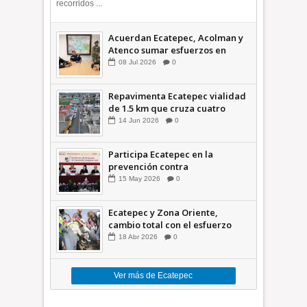
recorridos ...
Acuerdan Ecatepec, Acolman y
Atenco sumar esfuerzos en
seguridad
08
Jul
2026
0
Repavimenta Ecatepec vialidad
de 1.5 km que cruza cuatro
comunidades +Video
14
Jun
2026
0
Participa Ecatepec en la
prevención contra
inundaciones en el Valle de
15
May
2026
0
México +VID
Ecatepec y Zona Oriente,
cambio total con el esfuerzo
conjunto: Azucena; retiran 21
18
Abr
2026
0
toneladas de basura *Video
Ver más de Ecatepec