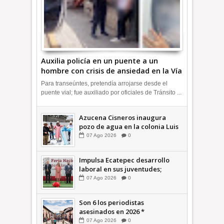
Auxilia policía en un puente a un
hombre con crisis de ansiedad en la Vía
Morelos | INFORMATIVA
Para transeúntes, pretendía arrojarse desde el
puente vial; fue auxiliado por oficiales de Tránsito ...
Azucena Cisneros inaugura
pozo de agua en la colonia Luis
Donaldo Colosio +Video |
07
Ago
2026
0
INFORMATIVA
Impulsa Ecatepec desarrollo
laboral en sus juventudes;
inauguran Feria de Empleo y
07
Ago
2026
0
Emprendedores 2026 +Video |
INFORMATIVA
Son 6 los periodistas
asesinados en 2026 *
COMENTARIO A TIEMPO
07
Ago
2026
0