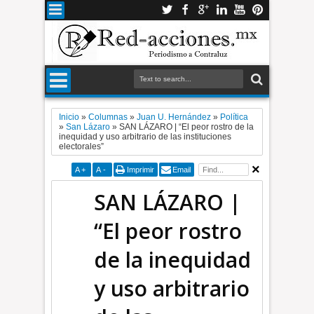
Inicio
»
Columnas
»
Juan U. Hernández
»
Política
»
San Lázaro
»
SAN LÁZARO | “El peor rostro de la
inequidad y uso arbitrario de las instituciones
electorales”
A
+
A
-
Imprimir
Email
SAN LÁZARO |
“El peor rostro
de la inequidad
y uso arbitrario