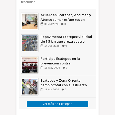
recorridos ...
Acuerdan Ecatepec, Acolman y
Atenco sumar esfuerzos en
seguridad
08
Jul
2026
0
Repavimenta Ecatepec vialidad
de 1.5 km que cruza cuatro
comunidades +Video
14
Jun
2026
0
Participa Ecatepec en la
prevención contra
inundaciones en el Valle de
15
May
2026
0
México +VID
Ecatepec y Zona Oriente,
cambio total con el esfuerzo
conjunto: Azucena; retiran 21
18
Abr
2026
0
toneladas de basura *Video
Ver más de Ecatepec