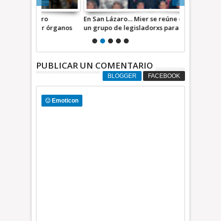
aro
En San Lázaro… Mier se reúne con Ebrard y
SAN LÁZARO |
r órganos
un grupo de legisladorxs para garantizar
amor fingido
unidad
PUBLICAR UN COMENTARIO
BLOGGER
FACEBOOK
Emoticon