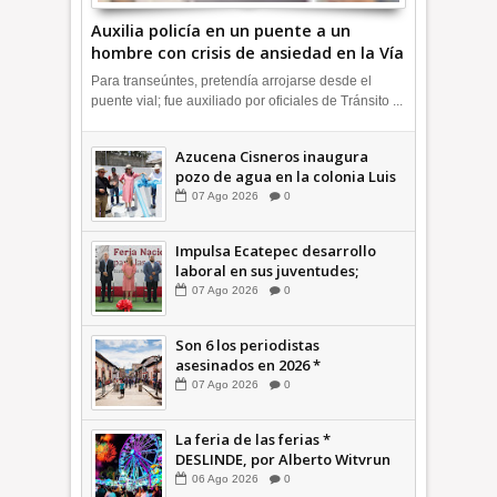
Auxilia policía en un puente a un
hombre con crisis de ansiedad en la Vía
Morelos | INFORMATIVA
Para transeúntes, pretendía arrojarse desde el
puente vial; fue auxiliado por oficiales de Tránsito ...
Azucena Cisneros inaugura
pozo de agua en la colonia Luis
Donaldo Colosio +Video |
07
Ago
2026
0
INFORMATIVA
Impulsa Ecatepec desarrollo
laboral en sus juventudes;
inauguran Feria de Empleo y
07
Ago
2026
0
Emprendedores 2026 +Video |
INFORMATIVA
Son 6 los periodistas
asesinados en 2026 *
COMENTARIO A TIEMPO
07
Ago
2026
0
La feria de las ferias *
DESLINDE, por Alberto Witvrun
06
Ago
2026
0