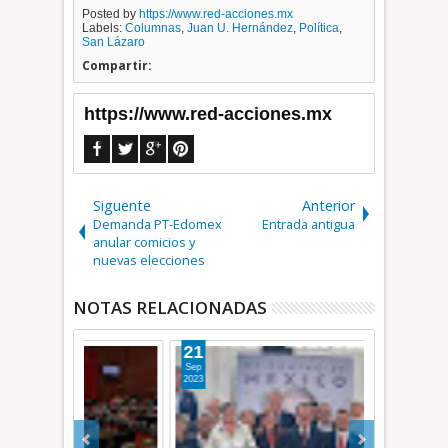
Posted by
https://www.red-acciones.mx
Labels:
Columnas
,
Juan U. Hernández
,
Política
,
San Lázaro
Compartir:
https://www.red-acciones.mx
Siguente
Anterior
Demanda PT-Edomex
Entrada antigua
anular comicios y
nuevas elecciones
NOTAS RELACIONADAS
21
24
Sep
Jun
2023
2018