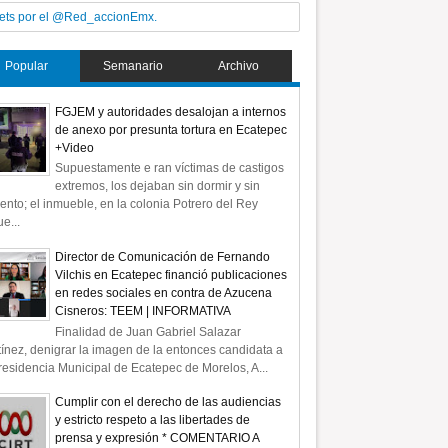
ets por el @Red_accionEmx.
Popular
Semanario
Archivo
FGJEM y autoridades desalojan a internos
de anexo por presunta tortura en Ecatepec
+Video
Supuestamente e ran víctimas de castigos
extremos, los dejaban sin dormir y sin
ento; el inmueble, en la colonia Potrero del Rey
e...
Director de Comunicación de Fernando
Vilchis en Ecatepec financió publicaciones
en redes sociales en contra de Azucena
Cisneros: TEEM | INFORMATIVA
Finalidad de Juan Gabriel Salazar
ínez, denigrar la imagen de la entonces candidata a
residencia Municipal de Ecatepec de Morelos, A...
Cumplir con el derecho de las audiencias
y estricto respeto a las libertades de
prensa y expresión * COMENTARIO A