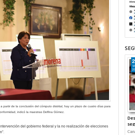
SEG
2
M
20
 partir de la conclusión del cómputo distrital, hay un plazo de cuatro días para
nconformidad, indicó la maestras Delfina Gómez.
Des
seg
ntervención del gobierno federal y la no realización de elecciones
Cana
n”.