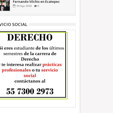
Fernando Vilchis en Ecatepec
financió publicaciones en redes
05
Ago
2026
0
sociales en contra de Azucena
Cisneros: TEEM | INFORMATIVA
VICIO SOCIAL