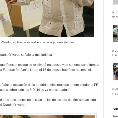
la R
dere
 Obrador, explicando anomalías durante el proceso electoral.
prop
arte Olivares señaló la ruta jurídica.
Fisc
go. Pensamos que se resolverá en agosto y de ser necesario iremos
 la Federación. A más tardar el 16 de agosto habrá de hacerse el
eñalar la actuación de la autoridad electoral que quiere blindar al PRI
cua
quetes sobre todo los 5 Distritos ya mencionados”.
irre
idades electorales, en el caso de las del estado de México han sido
ó Duarte Olivares.