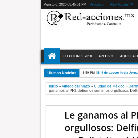
Agosto 6, 2026
05:45:53 PM
Periodico
Red-Accion TV
ELECCIONES 2018
ARCHIVO
AQUIECAT
Últimas Noticias
9:59 PM
El 9 de agosto inicia Jor
Inicio
»
Alfredo del Mazo
»
Ciudad de México
»
Delfi
ganamos al PRI, debemos sentirnos orgullosos: Delfin
Le ganamos al P
orgullosos: Delf