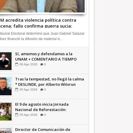
M acredita violencia política contra
cena; fallo confirma guerra sucia:
avio Martínez INFORMATIVA
ribunal Electoral determinó que Juan Gabriel Salazar
ínez financió la difusión de material d...
Sí, amemos y defendamos a la
UNAM + COMENTARIO A TIEMPO
06
Ago
2026
0
Tras la tempestad, no llegó la calma
* DESLINDE, por Alberto Witvrun
OPINIÓN
05
Ago
2026
0
El 9 de agosto inicia Jornada
Nacional de Reforestación:
presidenta Sheinbaum +Video
05
Ago
2026
0
INFORMATIVA
Director de Comunicación de