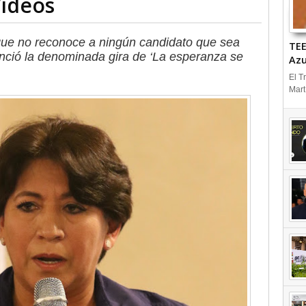
Videos
que no reconoce a ningún candidato que sea
TEE
unció la denominada gira de ‘La esperanza se
Azu
Oct
El T
Mart