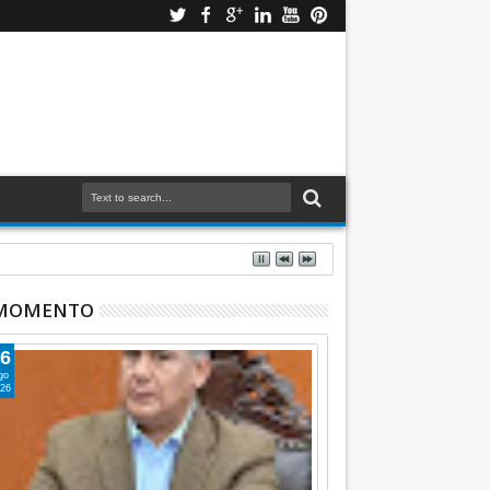
 MOMENTO
6
go
26