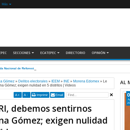
Más
EPEC
SECCIONES
ECATEPEC
DIRECTORIO
OPINIÓN
nada Nacional de Reforestación: presidenta Sheinbaum +Video INFORMATIVA
AL
na Gómez
»
Delitos electorales
»
IEEM
»
INE
»
Morena Edomex
»
Le
a Gómez; exigen nulidad en 5 distritos | Videos
0
A
+
A
-
Imprimir
Email
A
20
RI, debemos sentirnos
ina Gómez; exigen nulidad