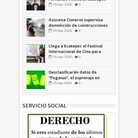
financió publicaciones en redes
05
Ago
2026
0
sociales en contra de Azucena
Cisneros: TEEM INFORMATIVA
Azucena Cisneros supervisa
demolición de construcciones
ilegales en zona federal
05
Ago
2026
0
INFORMATIVA
Llega a Ecatepec el Festival
Internacional de Cine para
Niños (… y no tan Niños) +Video
05
Ago
2026
0
INFORMATIVA
Desclasificarán datos de
“Pegasus”, el espionaje en
México que afectó a cientos de
05
Ago
2026
0
periodistas * COMENTARIO A
TIEMPO
SERVICIO SOCIAL