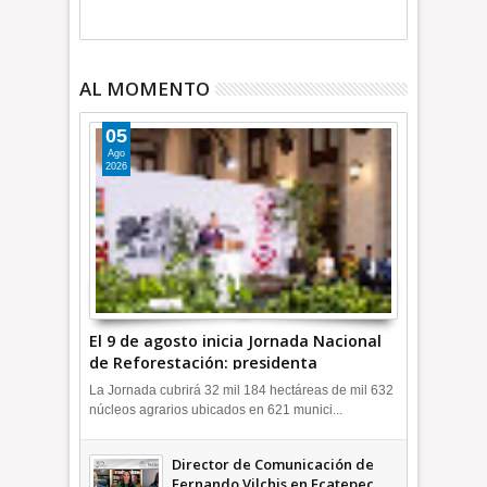
AL MOMENTO
05
Ago
2026
El 9 de agosto inicia Jornada Nacional
de Reforestación: presidenta
Sheinbaum +Video INFORMATIVA
La Jornada cubrirá 32 mil 184 hectáreas de mil 632
núcleos agrarios ubicados en 621 munici...
Director de Comunicación de
Fernando Vilchis en Ecatepec