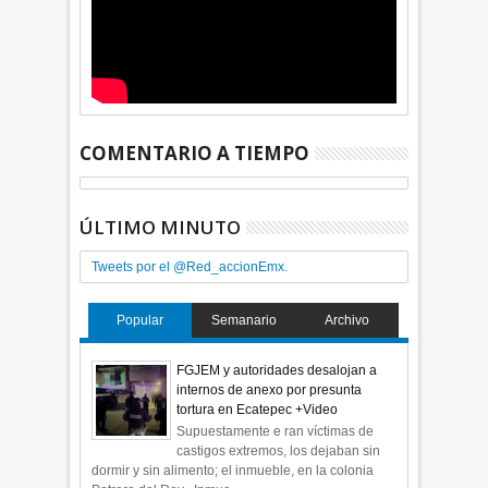
COMENTARIO A TIEMPO
ÚLTIMO MINUTO
Tweets por el @Red_accionEmx.
Popular
Semanario
Archivo
FGJEM y autoridades desalojan a
internos de anexo por presunta
tortura en Ecatepec +Video
Supuestamente e ran víctimas de
castigos extremos, los dejaban sin
dormir y sin alimento; el inmueble, en la colonia