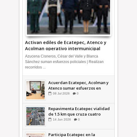
Activan ediles de Ecatepec, Atenco y
Acolman operativo intermunicipal
Azucena Cisneros, César del Valle y Blanca
Sánchez suman esfuerzos policiales | Realizan
recorridos ...
Acuerdan Ecatepec, Acolman y
Atenco sumar esfuerzos en
seguridad
08
Jul
2026
0
Repavimenta Ecatepec vialidad
de 1.5 km que cruza cuatro
comunidades +Video
14
Jun
2026
0
Participa Ecatepec en la