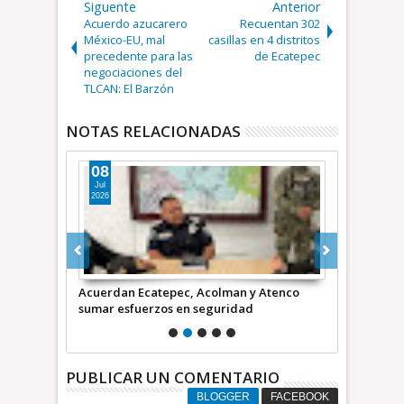
Siguente
Anterior
Acuerdo azucarero
Recuentan 302
México-EU, mal
casillas en 4 distritos
precedente para las
de Ecatepec
negociaciones del
TLCAN: El Barzón
NOTAS RELACIONADAS
14
15
Jun
May
2026
2026
n y Atenco
Repavimenta Ecatepec vialidad de 1.5 km
Participa
dad
que cruza cuatro comunidades +Video
inundacio
PUBLICAR UN COMENTARIO
BLOGGER
FACEBOOK