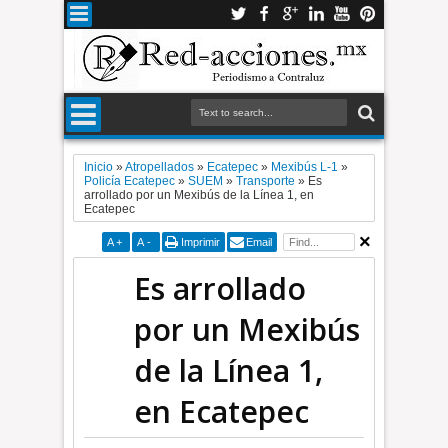
Inicio
»
Atropellados
»
Ecatepec
»
Mexibús L-1
»
Policía Ecatepec
»
SUEM
»
Transporte
»
Es
arrollado por un Mexibús de la Línea 1, en
Ecatepec
A
+
A
-
Imprimir
Email
Es arrollado
por un Mexibús
de la Línea 1,
en Ecatepec