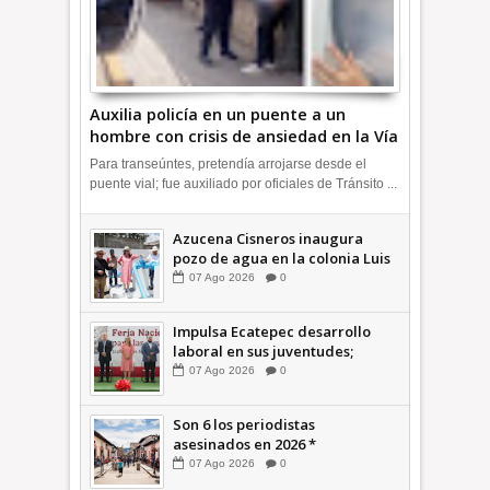
Auxilia policía en un puente a un
hombre con crisis de ansiedad en la Vía
Morelos | INFORMATIVA
Para transeúntes, pretendía arrojarse desde el
puente vial; fue auxiliado por oficiales de Tránsito ...
Azucena Cisneros inaugura
pozo de agua en la colonia Luis
Donaldo Colosio +Video |
07
Ago
2026
0
INFORMATIVA
Impulsa Ecatepec desarrollo
laboral en sus juventudes;
inauguran Feria de Empleo y
07
Ago
2026
0
Emprendedores 2026 +Video |
INFORMATIVA
Son 6 los periodistas
asesinados en 2026 *
COMENTARIO A TIEMPO
07
Ago
2026
0