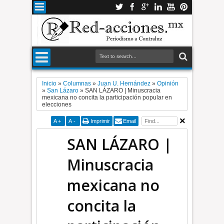
Inicio
»
Columnas
»
Juan U. Hernández
»
Opinión
»
San Lázaro
»
SAN LÁZARO | Minuscracia
mexicana no concita la participación popular en
elecciones
A
+
A
-
Imprimir
Email
SAN LÁZARO |
Minuscracia
mexicana no
concita la