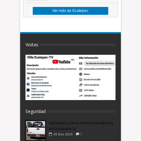
Ver más de Ecatepec
Visitas
Seguridad
Detienen a tres extorsionadores
en Ixtapaluca
0
26
Ene
2015