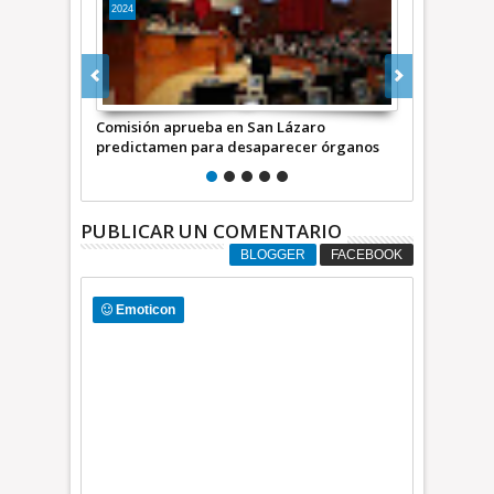
2023
2018
aro
En San Lázaro… Mier se reúne con Ebrard y
SAN LÁZARO |
r órganos
un grupo de legisladorxs para garantizar
amor fingido
unidad
PUBLICAR UN COMENTARIO
BLOGGER
FACEBOOK
Emoticon