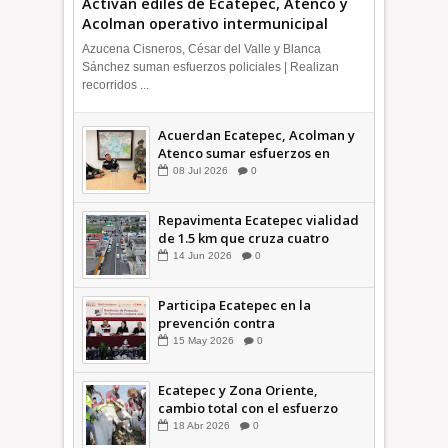
Activan ediles de Ecatepec, Atenco y
Acolman operativo intermunicipal
Azucena Cisneros, César del Valle y Blanca
Sánchez suman esfuerzos policiales | Realizan
recorridos ...
Acuerdan Ecatepec, Acolman y
Atenco sumar esfuerzos en
seguridad
08
Jul
2026
0
Repavimenta Ecatepec vialidad
de 1.5 km que cruza cuatro
comunidades +Video
14
Jun
2026
0
Participa Ecatepec en la
prevención contra
inundaciones en el Valle de
15
May
2026
0
México +VID
Ecatepec y Zona Oriente,
cambio total con el esfuerzo
conjunto: Azucena; retiran 21
18
Abr
2026
0
toneladas de basura *Video