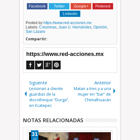
Facebook
Twitter
Google+
Pinterest
Linkedin
Posted by
https://www.red-acciones.mx
Labels:
Columnas
,
Juan U. Hernández
,
Opinión
,
San Lázaro
Compartir:
https://www.red-acciones.mx
Siguente
Anterior
Lesionan a cliente
Matan a tres y a una
guardias de la
mujer en “bar” de
discotheque “Durga”,
Chimalhuacán
en Ecatepec
NOTAS RELACIONADAS
21
24
Sep
Jun