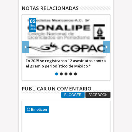
NOTAS RELACIONADAS
01
21
Sep
Ago
2025
2025
2 asesinatos contra
Reportan asesinato a tiros de 7 hombres en
Trece 
e México *
Tlalnepantla
Ximena
O
de la 
México
PUBLICAR UN COMENTARIO
BLOGGER
FACEBOOK
Emoticon