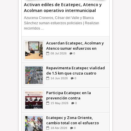
Activan ediles de Ecatepec, Atenco y
Acolman operativo intermunicipal
Azucena Cisneros, César del Valle y Blanca
Sánchez suman esfuerzos policiales | Realizan
recorridos ...
Acuerdan Ecatepec, Acolman y
Atenco sumar esfuerzos en
seguridad
08
Jul
2026
0
Repavimenta Ecatepec vialidad
de 1.5 km que cruza cuatro
comunidades +Video
14
Jun
2026
0
Participa Ecatepec en la
prevención contra
inundaciones en el Valle de
15
May
2026
0
México +VID
Ecatepec y Zona Oriente,
cambio total con el esfuerzo
conjunto: Azucena; retiran 21
18
Abr
2026
0