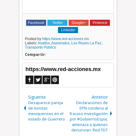
Facebook
Twitter
Google+
Pinterest
Linkedin
Posted by
https://www.red-acciones.mx
Labels:
Asaltos
,
Asesinatos
,
Los Reyes La Paz
,
Transporte Público
Compartir:
https://www.red-acciones.mx
Siguente
Anterior
Desaparece pareja
Declaraciones de
de turistas
EPN condena al
mexiquenses en el
fracaso investigación
estado de Guerrero
por #GobiernoEspia;
amenaza a quienes
denuncian: Red TDT