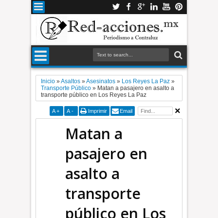
Inicio
»
Asaltos
»
Asesinatos
»
Los Reyes La Paz
»
Transporte Público
»
Matan a pasajero en asalto a
transporte público en Los Reyes La Paz
A
+
A
-
Imprimir
Email
Matan a
pasajero en
asalto a
transporte
público en Los