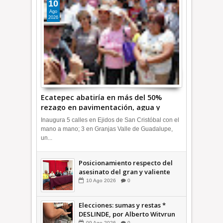
10
Ago
2026
Ecatepec abatiría en más del 50%
rezago en pavimentación, agua y
drenaje; lleva el 20: ACC +Videos |
Inaugura 5 calles en Ejidos de San Cristóbal con el
INFORMA
mano a mano; 3 en Granjas Valle de Guadalupe,
un...
Posicionamiento respecto del
asesinato del gran y valiente
colega, Francisco Alejandro
10
Ago
2026
0
Leyva Aguilar * COMENTARIO A
TIEMPO
Elecciones: sumas y restas *
DESLINDE, por Alberto Witvrun
09
Ago
2026
0