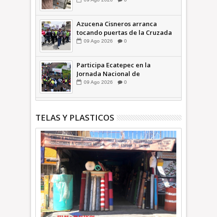
Azucena Cisneros arranca
tocando puertas de la Cruzada
Violeta en la Colosio +Video |
09
Ago
2026
0
INFORMA
Participa Ecatepec en la
Jornada Nacional de
Reforestación; plantan 3 mil
09
Ago
2026
0
árboles + Video | INFORMA
TELAS Y PLASTICOS