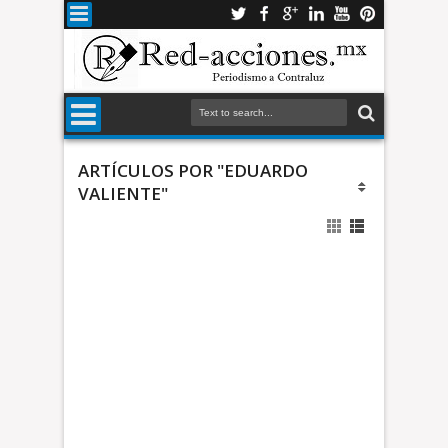
ARTÍCULOS POR "EDUARDO
VALIENTE"
i
o
n
a
n
c
*
o
F