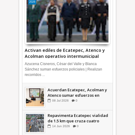
2026
Activan ediles de Ecatepec, Atenco y
Acolman operativo intermunicipal
Azucena Cisneros, César del Valle y Blanca
Sánchez suman esfuerzos policiales | Realizan
recorridos ...
Acuerdan Ecatepec, Acolman y
Atenco sumar esfuerzos en
seguridad
08
Jul
2026
0
Repavimenta Ecatepec vialidad
de 1.5 km que cruza cuatro
comunidades +Video
14
Jun
2026
0