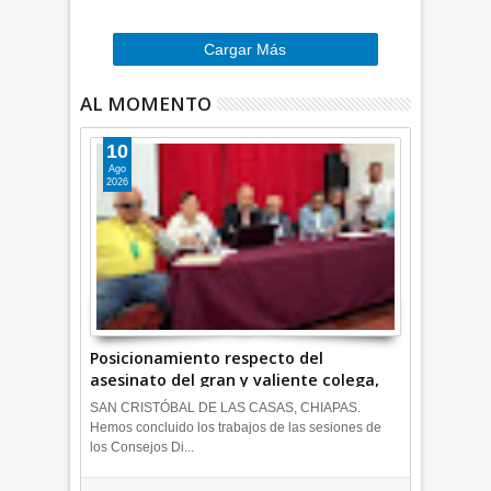
»
Cargar Más
AL MOMENTO
10
Ago
2026
Posicionamiento respecto del
asesinato del gran y valiente colega,
Francisco Alejandro Leyva Aguilar *
SAN CRISTÓBAL DE LAS CASAS, CHIAPAS.
COMENTARIO A TIEMPO
Hemos concluido los trabajos de las sesiones de
los Consejos Di...