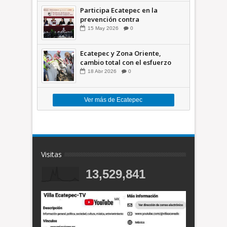
Participa Ecatepec en la
prevención contra
inundaciones en el Valle de
15
May
2026
0
México +VID
Ecatepec y Zona Oriente,
cambio total con el esfuerzo
conjunto: Azucena; retiran 21
18
Abr
2026
0
toneladas de basura *Video
Ver más de Ecatepec
Visitas
13,529,841