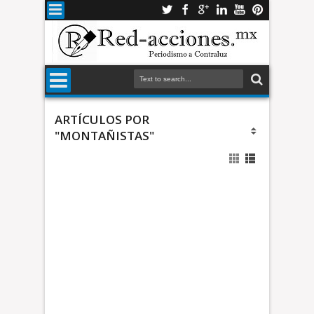
ARTÍCULOS POR
"MONTAÑISTAS"
r
d
i
n
a
r
*
á
A