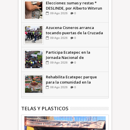
Elecciones: sumas y restas *
DESLINDE, por Alberto Witvrun
09
Ago
2026
0
Azucena Cisneros arranca
tocando puertas de la Cruzada
Violeta en la Colosio +Video |
09
Ago
2026
0
INFORMA
Participa Ecatepec en la
Jornada Nacional de
Reforestación; plantan 3 mil
09
Ago
2026
0
árboles + Video | INFORMA
Rehabilita Ecatepec parque
para la comunidad en la
Petroquímica 1 +Video |
08
Ago
2026
0
INFORMA
TELAS Y PLASTICOS