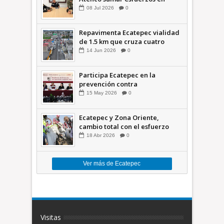
seguridad
08
Jul
2026
0
Repavimenta Ecatepec vialidad
de 1.5 km que cruza cuatro
comunidades +Video
14
Jun
2026
0
Participa Ecatepec en la
prevención contra
inundaciones en el Valle de
15
May
2026
0
México +VID
Ecatepec y Zona Oriente,
cambio total con el esfuerzo
conjunto: Azucena; retiran 21
18
Abr
2026
0
toneladas de basura *Video
Ver más de Ecatepec
Visitas