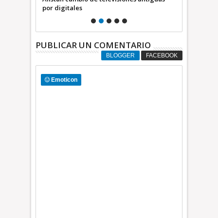
el Edoméx
por digitales
Cetina para 
co
Nezahualcóy
PUBLICAR UN COMENTARIO
BLOGGER
FACEBOOK
Emoticon