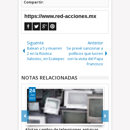
Compartir:
https://www.red-acciones.mx
Siguente
Anterior
Balean a 5 y mueren
Se prevé sancionar a
2 en la Rústica
políticos que lucren
Xalostoc, en Ecatepec
con la visita del Papa‏
Francisco
NOTAS RELACIONADAS
24
30
Jun
Abr
2015
2026
isores
Alistan cambio de televisiones antiguas
Sheinbaum in