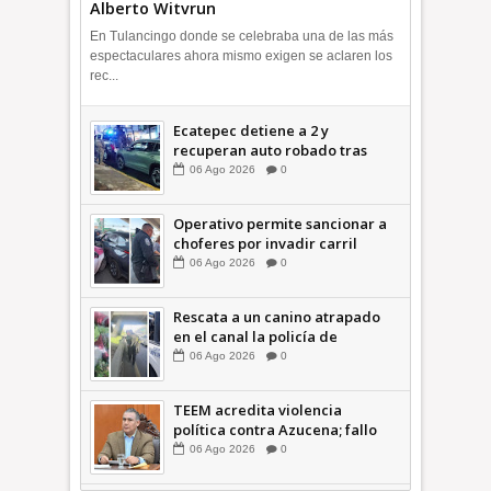
Alberto Witvrun
En Tulancingo donde se celebraba una de las más
espectaculares ahora mismo exigen se aclaren los
rec...
Ecatepec detiene a 2 y
recuperan auto robado tras
operativo con Tecámac +Video
06
Ago
2026
0
| INFORMATIVA
Operativo permite sancionar a
choferes por invadir carril
confinado: Ecatepec +Video |
06
Ago
2026
0
INFORMATIVA
Rescata a un canino atrapado
en el canal la policía de
Ecatepec INFORMATIVA
06
Ago
2026
0
TEEM acredita violencia
política contra Azucena; fallo
confirma guerra sucia: Octavio
06
Ago
2026
0
Martínez INFORMATIVA