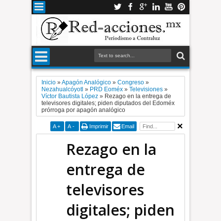
Inicio
»
Apagón Analógico
»
Congreso
»
Nezahualcóyotl
»
PRD Eoméx
»
Televisiones
»
Víctor Bautista López
»
Rezago en la entrega de
televisores digitales; piden diputados del Edoméx
prórroga por apagón analógico
A
+
A
-
Imprimir
Email
Rezago en la
entrega de
televisores
digitales; piden