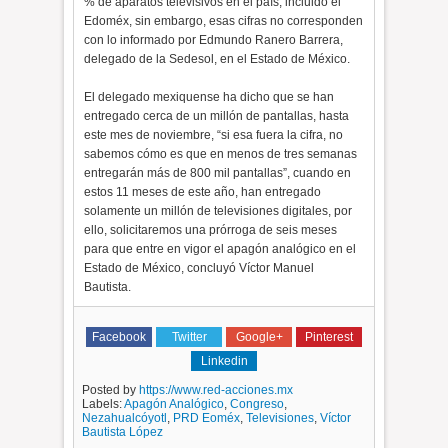
% de aparatos televisivos en el país, incluido el
Edoméx, sin embargo, esas cifras no corresponden
con lo informado por Edmundo Ranero Barrera,
delegado de la Sedesol, en el Estado de México.
El delegado mexiquense ha dicho que se han
entregado cerca de un millón de pantallas, hasta
este mes de noviembre, “si esa fuera la cifra, no
sabemos cómo es que en menos de tres semanas
entregarán más de 800 mil pantallas”, cuando en
estos 11 meses de este año, han entregado
solamente un millón de televisiones digitales, por
ello, solicitaremos una prórroga de seis meses
para que entre en vigor el apagón analógico en el
Estado de México, concluyó Víctor Manuel
Bautista.
Facebook
Twitter
Google+
Pinterest
Linkedin
Posted by
https://www.red-acciones.mx
Labels:
Apagón Analógico
,
Congreso
,
Nezahualcóyotl
,
PRD Eoméx
,
Televisiones
,
Víctor
Bautista López