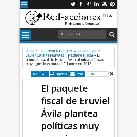
Inicio
»
Congreso
»
Edoméx
»
Eruviel Ávila
»
Javier Salinas Narváez
»
Paquete Fiscal
»
El
paquete fiscal de Eruviel Ávila plantea políticas
muy agresivas para el Edoméx en 2016
A
+
A
-
Imprimir
Email
El paquete
fiscal de Eruviel
Ávila plantea
políticas muy