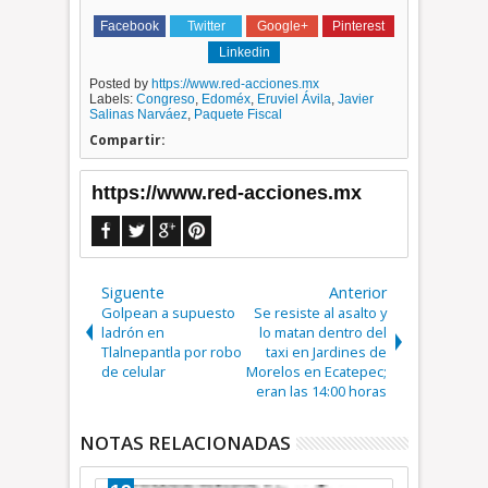
Facebook
Twitter
Google+
Pinterest
Linkedin
Posted by
https://www.red-acciones.mx
Labels:
Congreso
,
Edoméx
,
Eruviel Ávila
,
Javier
Salinas Narváez
,
Paquete Fiscal
Compartir:
https://www.red-acciones.mx
Siguente
Anterior
Golpean a supuesto
Se resiste al asalto y
ladrón en
lo matan dentro del
Tlalnepantla por robo
taxi en Jardines de
de celular
Morelos en Ecatepec;
eran las 14:00 horas
NOTAS RELACIONADAS