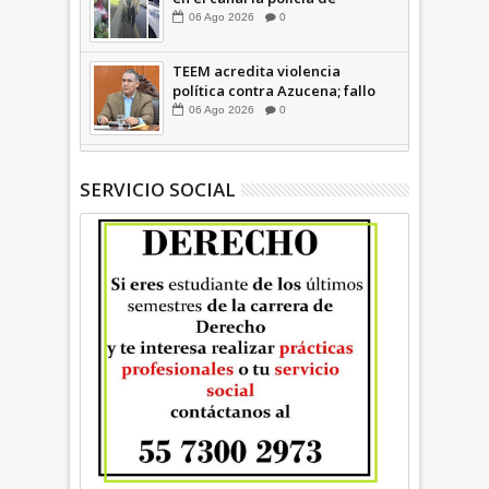
Ecatepec INFORMATIVA
06
Ago
2026
0
TEEM acredita violencia
política contra Azucena; fallo
confirma guerra sucia: Octavio
06
Ago
2026
0
Martínez INFORMATIVA
SERVICIO SOCIAL