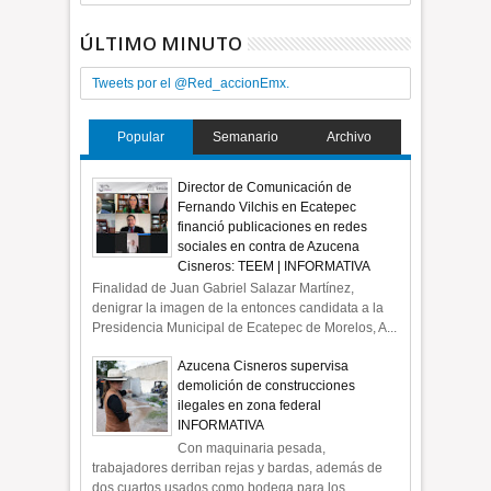
ÚLTIMO MINUTO
Tweets por el @Red_accionEmx.
Popular
Semanario
Archivo
Director de Comunicación de
Fernando Vilchis en Ecatepec
financió publicaciones en redes
sociales en contra de Azucena
Cisneros: TEEM | INFORMATIVA
Finalidad de Juan Gabriel Salazar Martínez,
denigrar la imagen de la entonces candidata a la
Presidencia Municipal de Ecatepec de Morelos, A...
Azucena Cisneros supervisa
demolición de construcciones
ilegales en zona federal
INFORMATIVA
Con maquinaria pesada,
trabajadores derriban rejas y bardas, además de
dos cuartos usados como bodega para los