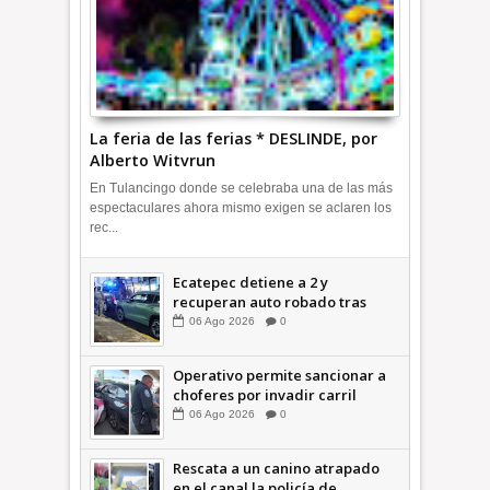
La feria de las ferias * DESLINDE, por
Alberto Witvrun
En Tulancingo donde se celebraba una de las más
espectaculares ahora mismo exigen se aclaren los
rec...
Ecatepec detiene a 2 y
recuperan auto robado tras
operativo con Tecámac +Video
06
Ago
2026
0
| INFORMATIVA
Operativo permite sancionar a
choferes por invadir carril
confinado: Ecatepec +Video |
06
Ago
2026
0
INFORMATIVA
Rescata a un canino atrapado
en el canal la policía de