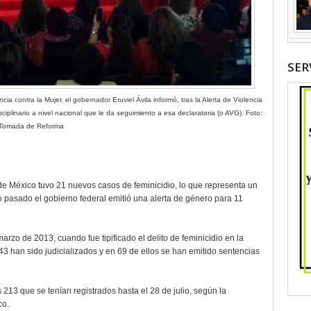
SER
cia contra la Mujer, el gobernador Eruviel Ávila informó, tras la Alerta de Violencia
sciplinario a nivel nacional que le da seguimiento a esa declaratoria (o AVG). Foto:
Tomada de Reforma
de México tuvo 21 nuevos casos de feminicidio, lo que representa un
io pasado el gobierno federal emitió una alerta de género para 11
arzo de 2013, cuando fue tipificado el delito de feminicidio en la
43 han sido judicializados y en 69 de ellos se han emitido sentencias
213 que se tenían registrados hasta el 28 de julio, según la
co.