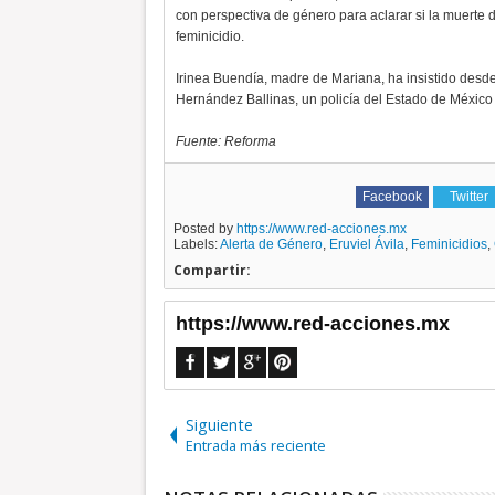
con perspectiva de género para aclarar si la muerte
feminicidio.
Irinea Buendía, madre de Mariana, ha insistido desd
Hernández Ballinas, un policía del Estado de México q
Fuente: Reforma
Facebook
Twitter
Posted by
https://www.red-acciones.mx
Labels:
Alerta de Género
,
Eruviel Ávila
,
Feminicidios
,
Compartir:
https://www.red-acciones.mx
Siguiente
Entrada más reciente