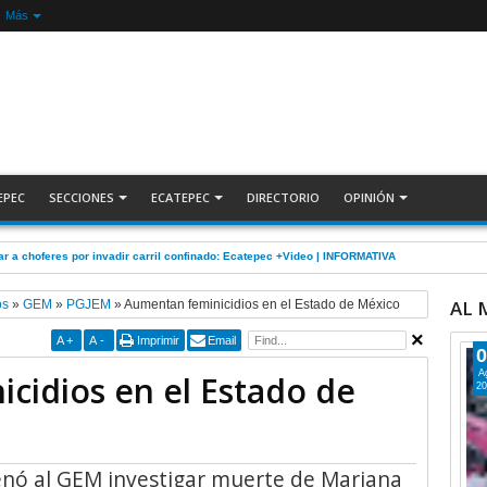
Más
EPEC
SECCIONES
ECATEPEC
DIRECTORIO
OPINIÓN
r a choferes por invadir carril confinado: Ecatepec +Video | INFORMATIVA
AL
os
»
GEM
»
PGJEM
»
Aumentan feminicidios en el Estado de México
A
+
A
-
Imprimir
Email
0
A
cidios en el Estado de
20
enó al GEM investigar muerte de Mariana