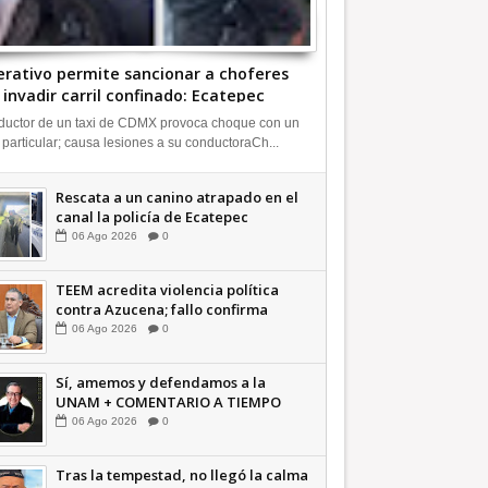
rativo permite sancionar a choferes
 invadir carril confinado: Ecatepec
deo | INFORMATIVA
uctor de un taxi de CDMX provoca choque con un
 particular; causa lesiones a su conductoraCh...
Rescata a un canino atrapado en el
canal la policía de Ecatepec
INFORMATIVA
06
Ago
2026
0
TEEM acredita violencia política
contra Azucena; fallo confirma
guerra sucia: Octavio Martínez
06
Ago
2026
0
INFORMATIVA
Sí, amemos y defendamos a la
UNAM + COMENTARIO A TIEMPO
06
Ago
2026
0
Tras la tempestad, no llegó la calma