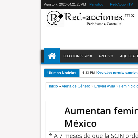
Agosto 7, 2026
04:21:24 AM
Periodico
Red-Accion TV
ELECCIONES 2018
ARCHIVO
AQUIECAT
Últimas Noticias
6:33 PM
Operativo permite sanciona
Inicio
»
Alerta de Género
»
Eruviel Ávila
»
Feminicidi
Aumentan femini
México
* A 7 meses de que la SCJN ord