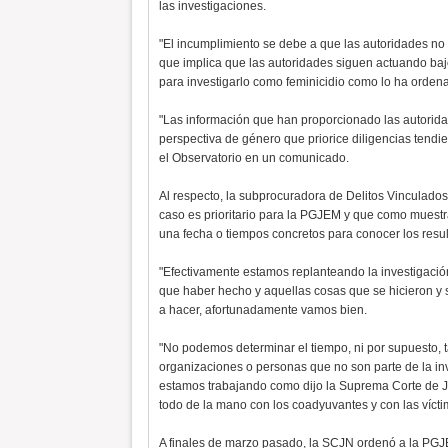
las investigaciones.
"El incumplimiento se debe a que las autoridades no
que implica que las autoridades siguen actuando bajo
para investigarlo como feminicidio como lo ha orden
"Las información que han proporcionado las autorid
perspectiva de género que priorice diligencias tendie
el Observatorio en un comunicado.
Al respecto, la subprocuradora de Delitos Vinculado
caso es prioritario para la PGJEM y que como muest
una fecha o tiempos concretos para conocer los resul
"Efectivamente estamos replanteando la investigación
que haber hecho y aquellas cosas que se hicieron y 
a hacer, afortunadamente vamos bien.
"No podemos determinar el tiempo, ni por supuesto
organizaciones o personas que no son parte de la inves
estamos trabajando como dijo la Suprema Corte de Ju
todo de la mano con los coadyuvantes y con las víctim
A finales de marzo pasado, la SCJN ordenó a la PGJEM