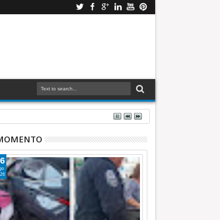
 MOMENTO
6
go
26