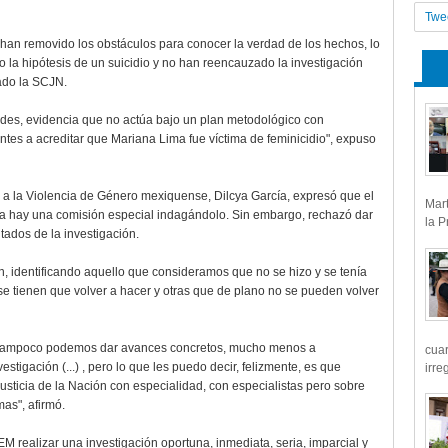
Twe
 han removido los obstáculos para conocer la verdad de los hechos, lo
 la hipótesis de un suicidio y no han reencauzado la investigación
ado la SCJN.
ades, evidencia que no actúa bajo un plan metodológico con
ntes a acreditar que Mariana Lima fue víctima de feminicidio", expuso
s a la Violencia de Género mexiquense, Dilcya García, expresó que el
Mart
ra hay una comisión especial indagándolo. Sin embargo, rechazó dar
la P
tados de la investigación.
, identificando aquello que consideramos que no se hizo y se tenía
se tienen que volver a hacer y otras que de plano no se pueden volver
, tampoco podemos dar avances concretos, mucho menos a
cua
tigación (...) , pero lo que les puedo decir, felizmente, es que
irre
sticia de la Nación con especialidad, con especialistas pero sobre
as", afirmó.
 realizar una investigación oportuna, inmediata, seria, imparcial y