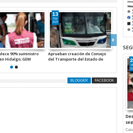
30
Jul
2025
SEG
astilla en la Central de
Aumentan salario y mejores
 Ecatepec, de los
prestaciones a 43 mil 300
2
es de Atlautla
trabajadores del Suteym
M
20
BLOGGER
FACEBOOK
Des
seg
Cana