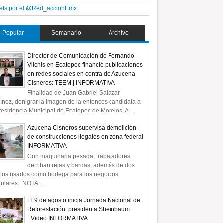
ets por el @Red_accionEmx.
Popular
Semanario
Archivo
Director de Comunicación de Fernando
Vilchis en Ecatepec financió publicaciones
en redes sociales en contra de Azucena
Cisneros: TEEM | INFORMATIVA
Finalidad de Juan Gabriel Salazar
ínez, denigrar la imagen de la entonces candidata a
residencia Municipal de Ecatepec de Morelos, A...
Azucena Cisneros supervisa demolición
de construcciones ilegales en zona federal
INFORMATIVA
Con maquinaria pesada, trabajadores
derriban rejas y bardas, además de dos
rtos usados como bodega para los negocios
gulares NOTA ...
El 9 de agosto inicia Jornada Nacional de
Reforestación: presidenta Sheinbaum
+Video INFORMATIVA