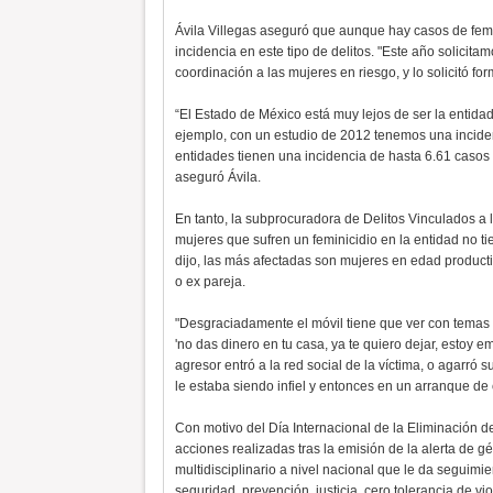
Ávila Villegas aseguró que aunque hay casos de femin
incidencia en este tipo de delitos. "Este año solicit
coordinación a las mujeres en riesgo, y lo solicitó f
“El Estado de México está muy lejos de ser la entidad
ejemplo, con un estudio de 2012 tenemos una inciden
entidades tienen una incidencia de hasta 6.61 casos 
aseguró Ávila.
En tanto, la subprocuradora de Delitos Vinculados a l
mujeres que sufren un feminicidio en la entidad no ti
dijo, las más afectadas son mujeres en edad product
o ex pareja.
"Desgraciadamente el móvil tiene que ver con temas 
'no das dinero en tu casa, ya te quiero dejar, estoy 
agresor entró a la red social de la víctima, o agarró s
le estaba siendo infiel y entonces en un arranque de c
Con motivo del Día Internacional de la Eliminación de
acciones realizadas tras la emisión de la alerta de gé
multidisciplinario a nivel nacional que le da seguimi
seguridad, prevención, justicia, cero tolerancia de vi