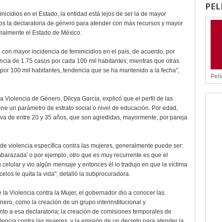
PEL
icidios en el Estado, la entidad está lejos de ser la de mayor
amos la declaratoria de género para atender con más recursos y mayor
ormalmente el Estado de México.
 con mayor incidencia de feminicidios en el país, de acuerdo, por
cia de 1.75 casos por cada 100 mil habitantes; mientras que otras
por 100 mil habitantes, tendencia que se ha mantenido a la fecha",
Pelí
a Violencia de Género, Dilcya García, explicó que el perfil de las
ene un parámetro de estrato social o nivel de educación. Por edad,
iva de entre 20 y 35 años, que son agredidas, mayormente, por pareja
de violencia específica contra las mujeres, generalmente puede ser:
embarazada' o por ejemplo, otro que es muy recurrente es que el
u celular y vio algún mensaje y entonces él lo tradujo en que la víctima
elos le quita la vida", detalló la subprocuradora.
 la Violencia contra la Mujer, el gobernador dio a conocer las
nero, como la creación de un grupo interinstitucional y
ento a esa declaratoria; la creación de comisiones temporales de
olencia contra las mujeres, y la emisión de un decreto para atender la