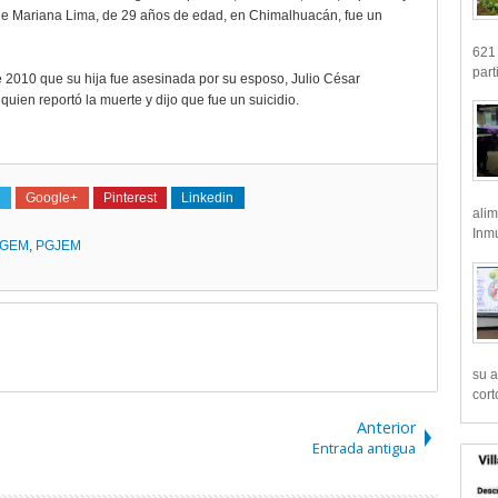
 de Mariana Lima, de 29 años de edad, en Chimalhuacán, fue un
621 
part
e 2010 que su hija fue asesinada por su esposo, Julio César
uien reportó la muerte y dijo que fue un suicidio.
Google+
Pinterest
Linkedin
alim
Inmu
GEM
,
PGJEM
su a
cort
Anterior
Entrada antigua