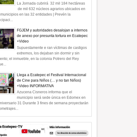
La Jornada cubrirá 32 mil 184 hectáreas
de mil 632 núcleos agrarios ubicados en
municipios en las 32 entidades | Prevén la
icipaci...
FGJEM y autoridades desalojan a internos
de anexo por presunta tortura en Ecatepec
+Video
Supuestamente e ran víctimas de castigos
extremos, los dejaban sin dormir y sin
ento; el inmueble, en la colonia Potrero del Rey
e...
Llega a Ecatepec el Festival Internacional
de Cine para Niños (… y no tan Niños)
+Video INFORMATIVA
Azucena Cisneros informa que el
municipio será sede única en Edomex en
niversario 31 Durante 3 fines de semana proyectarán
ometrajes...