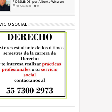
* DESLINDE, por Alberto Witvrun
OPINIÓN
05
Ago
2026
0
VICIO SOCIAL