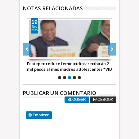
NOTAS RELACIONADAS
19
18
Nov
Ene
2025
2024
firmes y
Ecatepec reduce feminicidios; recibirán 2
En un refri
va +Video
mil pesos al mes madres adolescentes *VID
dos mujeres
PUBLICAR UN COMENTARIO
BLOGGER
FACEBOOK
Emoticon