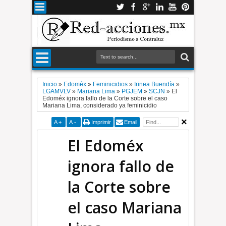
Inicio
»
Edoméx
»
Feminicidios
»
Irinea Buendía
»
LGAMVLV
»
Mariana Lima
»
PGJEM
»
SCJN
»
El
Edoméx ignora fallo de la Corte sobre el caso
Mariana Lima, considerado ya feminicidio
A
+
A
-
Imprimir
Email
El Edoméx
ignora fallo de
la Corte sobre
el caso Mariana