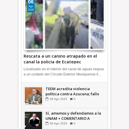
06
Ago
2026
Rescata a un canino atrapado en el
canal la policía de Ecatepec
INFORMATIVA
Localizado en el interior del canal de aguas negras
a un costado del Circuito Exterior Mexiquense ll...
TEEM acredita violencia
política contra Azucena; fallo
confirma guerra sucia: Octavio
06
Ago
2026
0
Martínez INFORMATIVA
Sí, amemos y defendamos a la
UNAM + COMENTARIO A
TIEMPO
06
Ago
2026
0