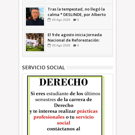
Tras la tempestad, no llegó la
calma * DESLINDE, por Alberto
Witvrun OPINIÓN
05
Ago
2026
0
El 9 de agosto inicia Jornada
Nacional de Reforestación:
presidenta Sheinbaum +Video
05
Ago
2026
0
INFORMATIVA
SERVICIO SOCIAL