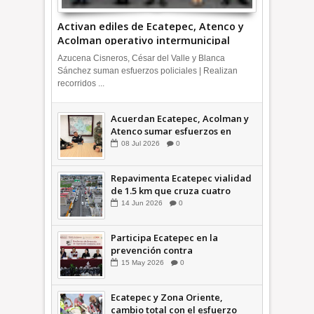
Activan ediles de Ecatepec, Atenco y
Acolman operativo intermunicipal
Azucena Cisneros, César del Valle y Blanca
Sánchez suman esfuerzos policiales | Realizan
recorridos ...
Acuerdan Ecatepec, Acolman y
Atenco sumar esfuerzos en
seguridad
08
Jul
2026
0
Repavimenta Ecatepec vialidad
de 1.5 km que cruza cuatro
comunidades +Video
14
Jun
2026
0
Participa Ecatepec en la
prevención contra
inundaciones en el Valle de
15
May
2026
0
México +VID
Ecatepec y Zona Oriente,
cambio total con el esfuerzo