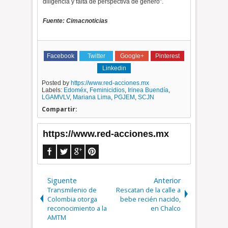
diligencia y falta de perspectiva de género”.
Fuente: Cimacnoticias
Facebook
Twitter
Google+
Pinterest
Linkedin
Posted by
https://www.red-acciones.mx
Labels:
Edoméx
,
Feminicidios
,
Irinea Buendía
,
LGAMVLV
,
Mariana Lima
,
PGJEM
,
SCJN
Compartir:
https://www.red-acciones.mx
Siguente
Anterior
Transmilenio de
Rescatan de la calle a
Colombia otorga
bebe recién nacido,
reconocimiento a la
en Chalco
AMTM