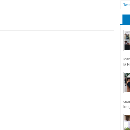
Twe
Mart
la P
cua
irre