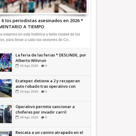
 6 los periodistas asesinados en 2026 *
MENTARIO A TIEMPO
a estamos en esta histórica y bella ciudad de los
tos, para llevar a cabo las sesiones de Co...
La feria de las ferias * DESLINDE, por
Alberto Witvrun
06
Ago
2026
0
Ecatepec detiene a 2 y recuperan
auto robado tras operativo con
Tecámac +Video | INFORMATIVA
06
Ago
2026
0
Operativo permite sancionar a
choferes por invadir carril
confinado: Ecatepec +Video |
06
Ago
2026
0
INFORMATIVA
Rescata a un canino atrapado en el