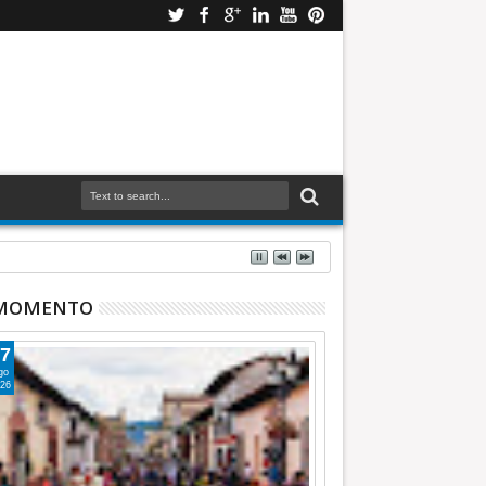
 MOMENTO
7
go
26