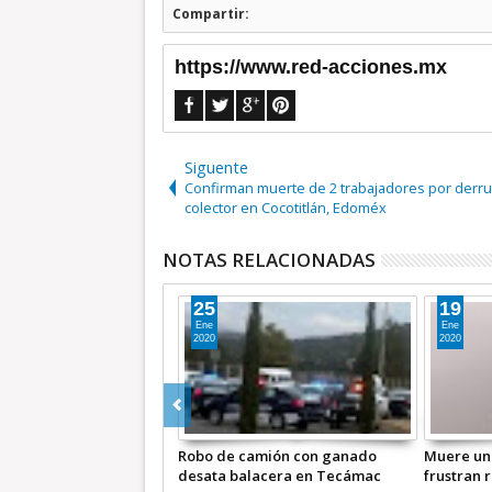
Compartir:
https://www.red-acciones.mx
Siguente
Confirman muerte de 2 trabajadores por der
colector en Cocotitlán, Edoméx
NOTAS RELACIONADAS
19
24
Ene
Jul
2020
2019
nado
Muere uno y otro es herido;
Videos | Pobladores tu
cámac
frustran robo de nómina en
ladrones. Roban a cami