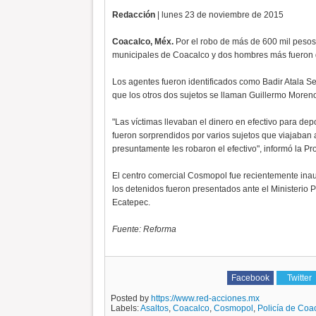
Redacción
| lunes 23 de noviembre de 2015
Coacalco, Méx.
Por el robo de más de 600 mil pesos 
municipales de Coacalco y dos hombres más fueron 
Los agentes fueron identificados como Badir Atala 
que los otros dos sujetos se llaman Guillermo Moren
"Las víctimas llevaban el dinero en efectivo para dep
fueron sorprendidos por varios sujetos que viajaban
presuntamente les robaron el efectivo", informó la P
El centro comercial Cosmopol fue recientemente inau
los detenidos fueron presentados ante el Ministerio 
Ecatepec.
Fuente: Reforma
Facebook
Twitter
Posted by
https://www.red-acciones.mx
Labels:
Asaltos
,
Coacalco
,
Cosmopol
,
Policía de Coa