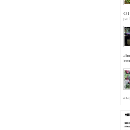
621 
part
alim
Inmu
atr