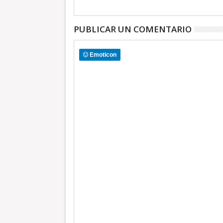
Atizapán
carga, en Toluca ambos
PUBLICAR UN COMENTARIO
Emoticon