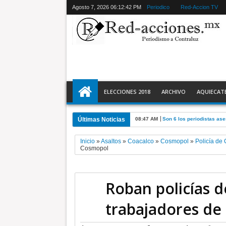
Agosto 7, 2026
06:12:43 PM
Periodico
Red-Accion TV
ELECCIONES 2018
ARCHIVO
AQUIECAT
Últimas Noticias
11:43 PM
La feria de las ferias * D
Inicio
»
Asaltos
»
Coacalco
»
Cosmopol
»
Policía de
Cosmopol
Roban policías d
trabajadores de