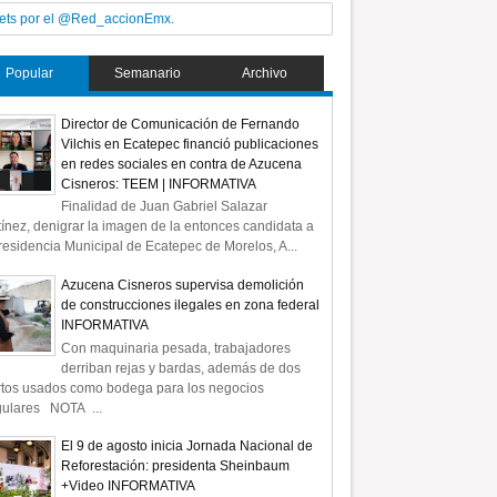
ets por el @Red_accionEmx.
Popular
Semanario
Archivo
Director de Comunicación de Fernando
Vilchis en Ecatepec financió publicaciones
en redes sociales en contra de Azucena
Cisneros: TEEM | INFORMATIVA
Finalidad de Juan Gabriel Salazar
ínez, denigrar la imagen de la entonces candidata a
residencia Municipal de Ecatepec de Morelos, A...
Azucena Cisneros supervisa demolición
de construcciones ilegales en zona federal
INFORMATIVA
Con maquinaria pesada, trabajadores
derriban rejas y bardas, además de dos
rtos usados como bodega para los negocios
gulares NOTA ...
El 9 de agosto inicia Jornada Nacional de
Reforestación: presidenta Sheinbaum
+Video INFORMATIVA