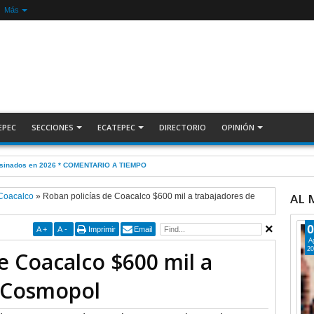
Más
EPEC
SECCIONES
ECATEPEC
DIRECTORIO
OPINIÓN
ESLINDE, por Alberto Witvrun
AL
 Coacalco
»
Roban policías de Coacalco $600 mil a trabajadores de
0
A
+
A
-
Imprimir
Email
A
20
e Coacalco $600 mil a
 Cosmopol