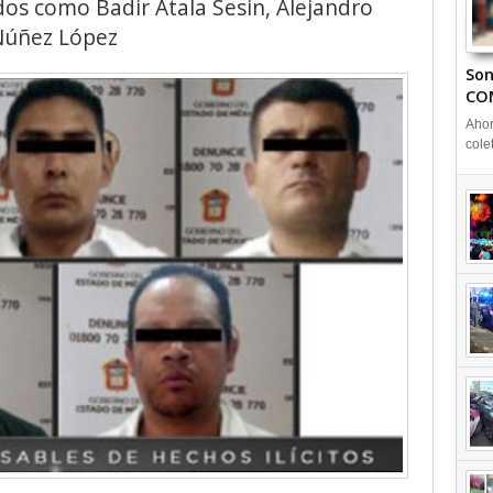
dos como Badir Atala Sesin, Alejandro
Núñez López
Son
CO
Ahor
cole