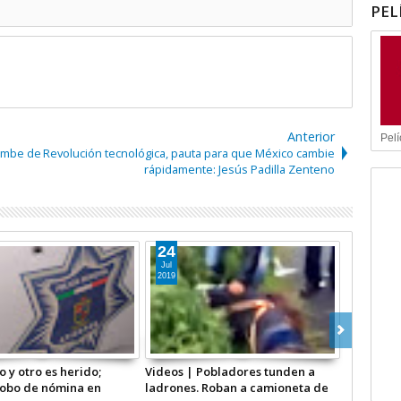
PEL
Anterior
Pelí
rumbe de
Revolución tecnológica, pauta para que México cambie
rápidamente: Jesús Padilla Zenteno
15
14
Mar
Mar
2019
2019
nden a
Roban auto a mano armada en
Muere joven apuñalado 
oneta de
Tultitlán VIDEO del momento
parque Espejo de los Lir