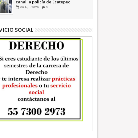
canal la policía de Ecatepec
INFORMATIVA
06
Ago
2026
0
VICIO SOCIAL