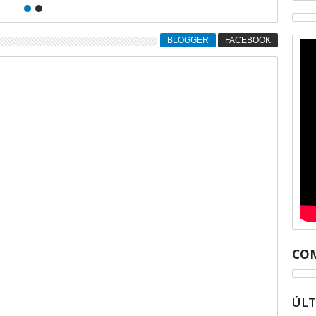
 casos
Cuautitlán Izcalli
BLOGGER
FACEBOOK
COM
ÚL