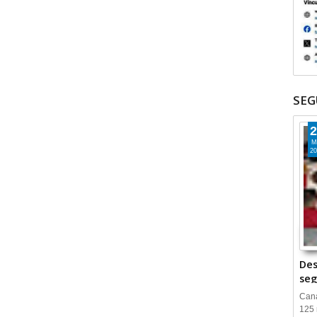
SEG
2
M
20
Des
seg
Cana
125 