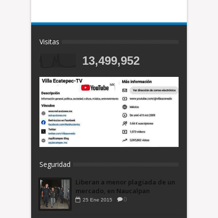
Visitas
13,499,952
Seguridad
Liberan a menor plagiada de un
mercado, en Naucalpan
0
25
Ene
2015