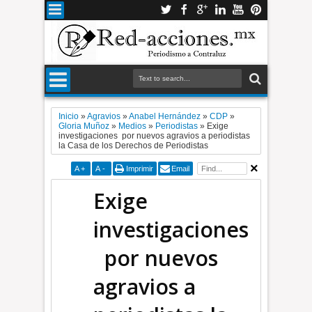
Inicio
»
Agravios
»
Anabel Hernández
»
CDP
»
Gloria Muñoz
»
Medios
»
Periodistas
»
Exige
investigaciones por nuevos agravios a periodistas
la Casa de los Derechos de Periodistas
A
+
A
-
Imprimir
Email
Exige
investigaciones
por nuevos
agravios a