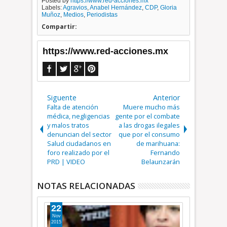
Posted by
https://www.red-acciones.mx
Labels:
Agravios
,
Anabel Hernández
,
CDP
,
Gloria
Muñoz
,
Medios
,
Periodistas
Compartir:
https://www.red-acciones.mx
Siguente
Anterior
Falta de atención
Muere mucho más
médica, negligencias
gente por el combate
y malos tratos
a las drogas ilegales
denuncian del sector
que por el consumo
Salud ciudadanos en
de marihuana:
foro realizado por el
Fernando
PRD | VIDEO
Belaunzarán
NOTAS RELACIONADAS
22
26
Mar
May
2018
2017