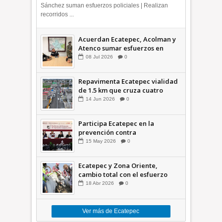
Sánchez suman esfuerzos policiales | Realizan
recorridos ...
Acuerdan Ecatepec, Acolman y
Atenco sumar esfuerzos en
seguridad
08
Jul
2026
0
Repavimenta Ecatepec vialidad
de 1.5 km que cruza cuatro
comunidades +Video
14
Jun
2026
0
Participa Ecatepec en la
prevención contra
inundaciones en el Valle de
15
May
2026
0
México +VID
Ecatepec y Zona Oriente,
cambio total con el esfuerzo
conjunto: Azucena; retiran 21
18
Abr
2026
0
toneladas de basura *Video
Ver más de Ecatepec