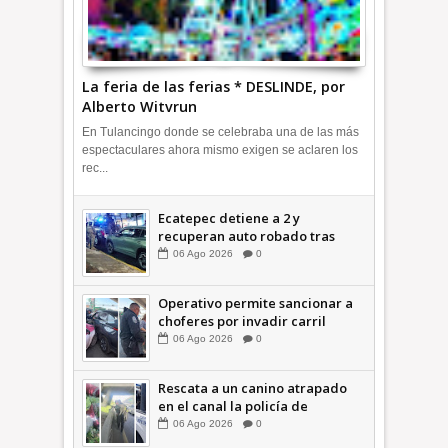
La feria de las ferias * DESLINDE, por
Alberto Witvrun
En Tulancingo donde se celebraba una de las más
espectaculares ahora mismo exigen se aclaren los
rec...
Ecatepec detiene a 2 y
recuperan auto robado tras
operativo con Tecámac +Video
06
Ago
2026
0
| INFORMATIVA
Operativo permite sancionar a
choferes por invadir carril
confinado: Ecatepec +Video |
06
Ago
2026
0
INFORMATIVA
Rescata a un canino atrapado
en el canal la policía de
Ecatepec INFORMATIVA
06
Ago
2026
0