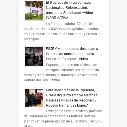
El 9 de agosto inicia Jornada
Nacional de Reforestación:
presidenta Sheinbaum +Video
INFORMATIVA
La Jornada cubrirá 32 mil 184
hectáreas de mil 632 núcleos agrarios ubicados
en 621 municipios en las 32 entidades | Prevén la
participaci...
FGJEM y autoridades desalojan a
internos de anexo por presunta
tortura en Ecatepec +Video
Supuestamente e ran víctimas de
castigos extremos, los dejaban sin
dormir y sin alimento; el inmueble, en la colonia
Potrero del Rey Inmue...
Para saber más de la izquierda,
UNAM digitalizó archivo Martínez
Nateras | Miradas de Reportero /
Rogelio Hernández López*
Exdirigentes estudiantiles y políticos
de izquierda acompañaron a Martínez Nateras
(centro) en la presentación de su archivo. CARLOS
SOTE...