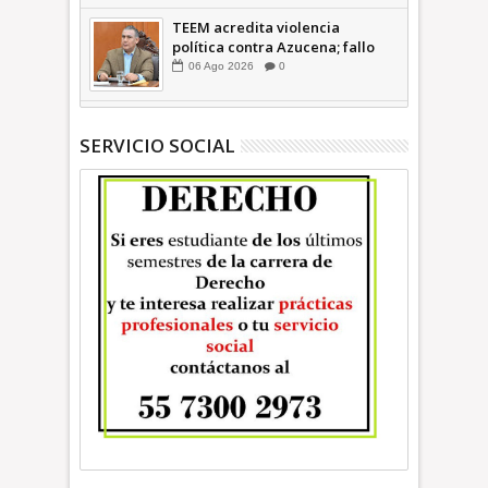
TEEM acredita violencia
política contra Azucena; fallo
confirma guerra sucia: Octavio
06
Ago
2026
0
Martínez INFORMATIVA
SERVICIO SOCIAL