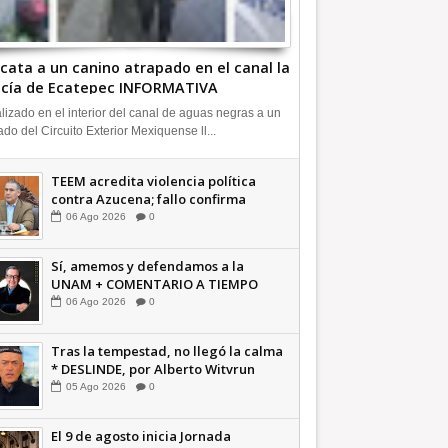
cata a un canino atrapado en el canal la
icía de Ecatepec INFORMATIVA
lizado en el interior del canal de aguas negras a un
ado del Circuito Exterior Mexiquense ll...
TEEM acredita violencia política
contra Azucena; fallo confirma
guerra sucia: Octavio Martínez
06
Ago
2026
0
INFORMATIVA
Sí, amemos y defendamos a la
UNAM + COMENTARIO A TIEMPO
06
Ago
2026
0
Tras la tempestad, no llegó la calma
* DESLINDE, por Alberto Witvrun
OPINIÓN
05
Ago
2026
0
El 9 de agosto inicia Jornada