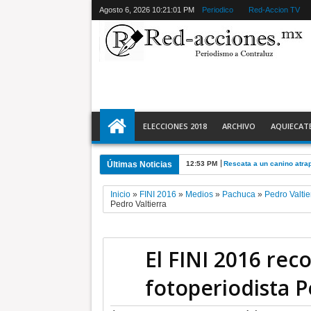
Agosto 6, 2026
10:21:03 PM
Periodico
Red-Accion TV
ELECCIONES 2018
ARCHIVO
AQUIECAT
Últimas Noticias
10:46 AM
TEEM acredita violencia p
Inicio
»
FINI 2016
»
Medios
»
Pachuca
»
Pedro Valtie
Pedro Valtierra
El FINI 2016 rec
fotoperiodista P