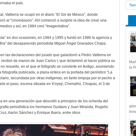
rnaba el país.
Twe
, Valtierra se ocupó en el diario “El Sol de México”, donde
ró al “Unomásuno”. Ahí comenzó a surgirle la idea de crear una
 medios y así, en 1984 creó “Imagenlatina”.
nada” en dos ocasiones, en 1984 y 1995 y fundó en 1986 la agencia y
 “Mira” del desaparecido periodista Miguel Ángel Granados Chapa.
e en las declaraciones del jurado que galardonó a Pedro Valtierra en
 recibió de manos de Juan Carlos I, que dictaminó al hacer pública su
Mart
l no resuelto, en el que el fotógrafo se convierte en testigo, asumiendo
la P
la fotografía publicada, a plana entera en la portada del periódico “La
plano, secundada por otras indígenas, en tanto empuja por el pecho a
arle el paso, escena situada en X'oyep, Chenalhó, Chiapas, el 3 de
inca en una generación que descolló a principios de los ochenta del
alim
grafía periodística los hermanos Gustavo y Juan Miranda, Rogelio
Inmu
ruz, Aarón Sánchez y Enrique Ibarra, entre otros.