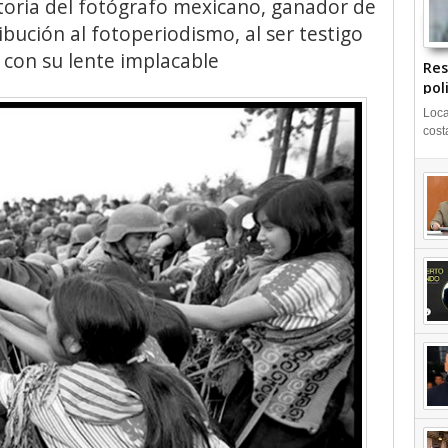
toria del fotógrafo mexicano, ganador de
ibución al fotoperiodismo, al ser testigo
d con su lente implacable
Res
pol
Loca
cost