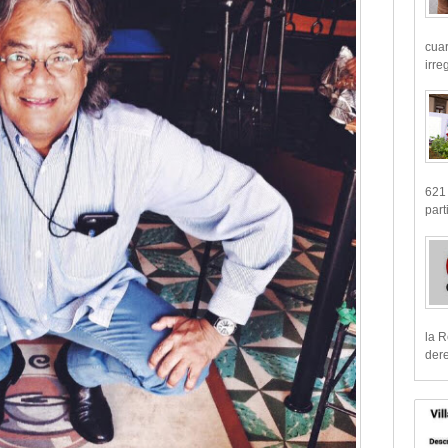
cua
irre
621 
part
la R
dere