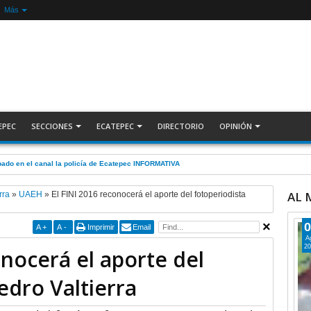
Más
EPEC
SECCIONES
ECATEPEC
DIRECTORIO
OPINIÓN
olítica contra Azucena; fallo confirma guerra sucia: Octavio Martínez INFORMATIVA
AL
rra
»
UAEH
»
El FINI 2016 reconocerá el aporte del fotoperiodista
0
A
+
A
-
Imprimir
Email
A
20
onocerá el aporte del
edro Valtierra