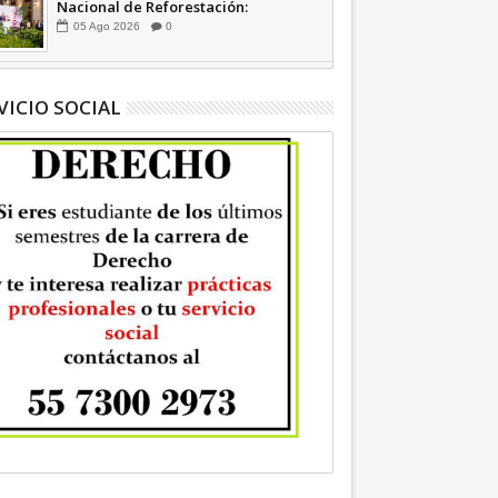
Nacional de Reforestación:
presidenta Sheinbaum +Video
05
Ago
2026
0
INFORMATIVA
VICIO SOCIAL