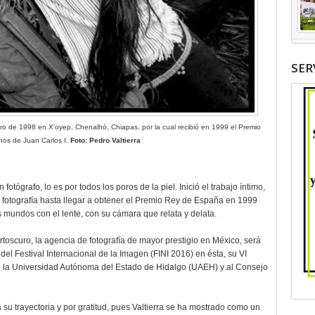
SER
ero de 1998 en X'oyep, Chenalhó, Chiapas, por la cual recibió en 1999 el Premio
os de Juan Carlos I.
Foto: Pedro Valtierra
 fotógrafo, lo es por todos los poros de la piel. Inició el trabajo íntimo,
e fotografía hasta llegar a obtener el Premio Rey de España en 1999
us mundos con el lente, con su cámara que relata y delata.
toscuro, la agencia de fotografía de mayor prestigio en México, será
del Festival Internacional de la Imagen (FINI 2016) en ésta, su VI
de la Universidad Autónoma del Estado de Hidalgo (UAEH) y al Consejo
 su trayectoria y por gratitud, pues Valtierra se ha mostrado como un