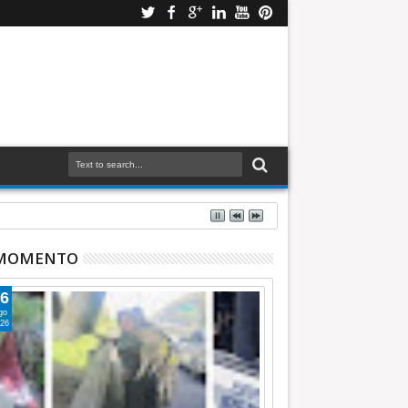
 MOMENTO
6
go
26