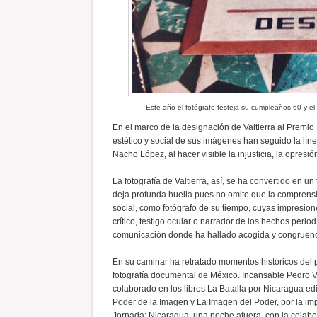
Este año el fotógrafo festeja su cumpleaños 60 y el
En el marco de la designación de Valtierra al Premio 
estético y social de sus imágenes han seguido la lí
Nacho López, al hacer visible la injusticia, la opresió
La fotografía de Valtierra, así, se ha convertido en un
deja profunda huella pues no omite que la comprensió
social, como fotógrafo de su tiempo, cuyas impresion
crítico, testigo ocular o narrador de los hechos perio
comunicación donde ha hallado acogida y congruenc
En su caminar ha retratado momentos históricos del 
fotografía documental de México. Incansable Pedro V
colaborado en los libros La Batalla por Nicaragua e
Poder de la Imagen y La Imagen del Poder, por la i
Jornada; Nicaragua, una noche afuera, con la colabo