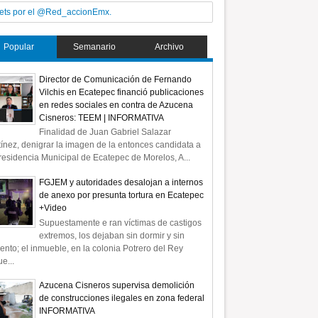
ets por el @Red_accionEmx.
Popular
Semanario
Archivo
Director de Comunicación de Fernando
Vilchis en Ecatepec financió publicaciones
en redes sociales en contra de Azucena
Cisneros: TEEM | INFORMATIVA
Finalidad de Juan Gabriel Salazar
ínez, denigrar la imagen de la entonces candidata a
residencia Municipal de Ecatepec de Morelos, A...
FGJEM y autoridades desalojan a internos
de anexo por presunta tortura en Ecatepec
+Video
Supuestamente e ran víctimas de castigos
extremos, los dejaban sin dormir y sin
ento; el inmueble, en la colonia Potrero del Rey
e...
Azucena Cisneros supervisa demolición
de construcciones ilegales en zona federal
INFORMATIVA