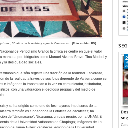
 próximo, 30 años de la revista y agencia Cuartoscuro.
(Foto archivo PV)
SEG
Nacional de Periodismo Gráfico la crítica se centró en que el valor
nea marcada por fotógrafos como Manuel Álvarez Bravo, Tina Modotti y
2
n y la desigualdad sociales.
M
20
 testimonio que sólo registra una fracción de la realidad. Es verdad,
n de la realidad a través de sus fotos depende de Valtierra como ser
es e imágenes lo transmutan a la vez en comunicador, historiador,
dísticos, con una valoración e ideología propias y del medio de
ia.
país y se ha erigido como uno de los mayores impulsores de la
altierra también es fundador de la Fototeca de Zacatecas; ha
Des
dición de “Unomásuno”; Nicaragua, un país propio, por la UNAM; El
seg
mprenta de la Universidad Autónoma de Chapingo; Imágenes de La
Cana
ración de Jaime Avilés; Zacatecas, edición de la Universidad