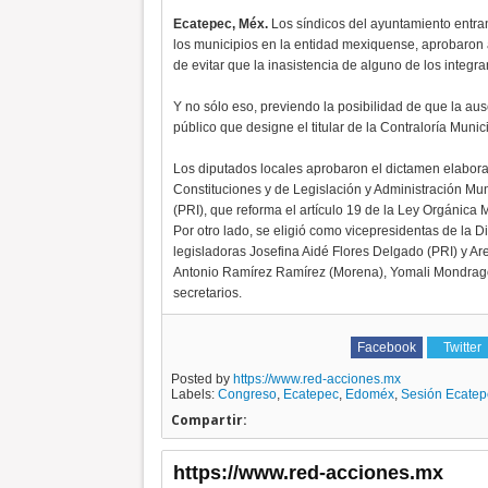
Ecatepec, Méx.
Los síndicos del ayuntamiento entran
los municipios en la entidad mexiquense, aprobaron 
de evitar que la inasistencia de alguno de los integr
Y no sólo eso, previendo la posibilidad de que la aus
público que designe el titular de la Contraloría Muni
Los diputados locales aprobaron el dictamen elabor
Constituciones y de Legislación y Administración Mun
(PRI), que reforma el artículo 19 de la Ley Orgánica 
Por otro lado, se eligió como vicepresidentas de la D
legisladoras Josefina Aidé Flores Delgado (PRI) y A
Antonio Ramírez Ramírez (Morena), Yomali Mondragó
secretarios.
Facebook
Twitter
Posted by
https://www.red-acciones.mx
Labels:
Congreso
,
Ecatepec
,
Edoméx
,
Sesión Ecatep
Compartir:
https://www.red-acciones.mx