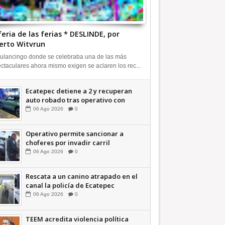
feria de las ferias * DESLINDE, por
erto Witvrun
ulancingo donde se celebraba una de las más
ctaculares ahora mismo exigen se aclaren los rec...
Ecatepec detiene a 2 y recuperan
auto robado tras operativo con
Tecámac +Video | INFORMATIVA
06
Ago
2026
0
Operativo permite sancionar a
choferes por invadir carril
confinado: Ecatepec +Video |
06
Ago
2026
0
INFORMATIVA
Rescata a un canino atrapado en el
canal la policía de Ecatepec
INFORMATIVA
06
Ago
2026
0
TEEM acredita violencia política