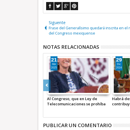
Siguente
Frase del Generalísimo quedará inscrita en el 
del Congreso mexiquense
NOTAS RELACIONADAS
27
21
Jun
Abr
2025
2025
prueba Congreso endurecer
Al Congreso, que en Ley de
H
enas por despojo en Edomex
Telecomunicaciones se prohíba
c
que entidades extranjeras
a
difundan mensajes
discriminatorios
PUBLICAR UN COMENTARIO