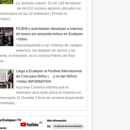
La Jornada cubrirá 32 mil 184 hectáreas
de mil 632 núcleos agrarios ubicados en
municipios en las 32 entidades | Prevén la
icipaci...
FGJEM y autoridades desalojan a internos
de anexo por presunta tortura en Ecatepec
+Video
Supuestamente e ran víctimas de castigos
extremos, los dejaban sin dormir y sin
ento; el inmueble, en la colonia Potrero del Rey
e...
Llega a Ecatepec el Festival Internacional
de Cine para Niños (… y no tan Niños)
+Video INFORMATIVA
Azucena Cisneros informa que el
municipio será sede única en Edomex en
niversario 31 Durante 3 fines de semana proyectarán
ometrajes...