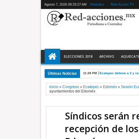
Agosto 7, 2026
08:33:28 AM
Periodico
Red-Accion TV
ELECCIONES 2018
ARCHIVO
AQUIECAT
Últimas Noticias
11:28 PM
Ecatepec detiene a 2 y r
Inicio
»
Congreso
»
Ecatepec
»
Edoméx
»
Sesión Ec
ayuntamientos del Edoméx
Síndicos serán r
recepción de lo