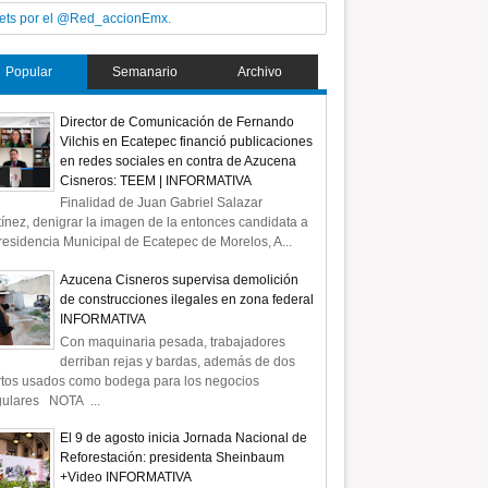
ets por el @Red_accionEmx.
Popular
Semanario
Archivo
Director de Comunicación de Fernando
Vilchis en Ecatepec financió publicaciones
en redes sociales en contra de Azucena
Cisneros: TEEM | INFORMATIVA
Finalidad de Juan Gabriel Salazar
ínez, denigrar la imagen de la entonces candidata a
residencia Municipal de Ecatepec de Morelos, A...
Azucena Cisneros supervisa demolición
de construcciones ilegales en zona federal
INFORMATIVA
Con maquinaria pesada, trabajadores
derriban rejas y bardas, además de dos
rtos usados como bodega para los negocios
gulares NOTA ...
El 9 de agosto inicia Jornada Nacional de
Reforestación: presidenta Sheinbaum
+Video INFORMATIVA