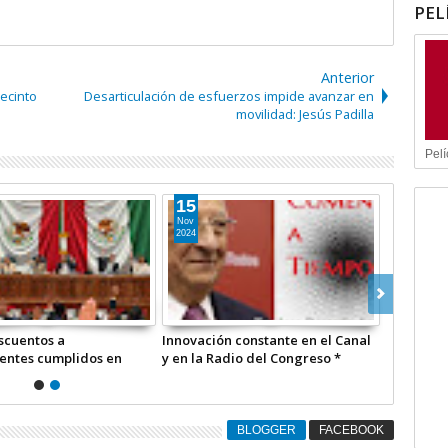
PEL
Anterior
recinto
Desarticulación de esfuerzos impide avanzar en
movilidad: Jesús Padilla
Pelí
29
15
Dic
Nov
2024
2024
abrá descuentos a
Innovación constante en el Canal
ontribuyentes cumplidos en
y en la Radio del Congreso *
gua y predial en Edomex
COMENTARIO A TIEMPO
BLOGGER
FACEBOOK