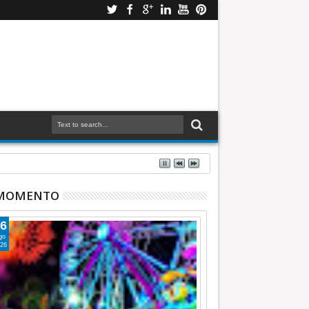
 MOMENTO
6
go
26