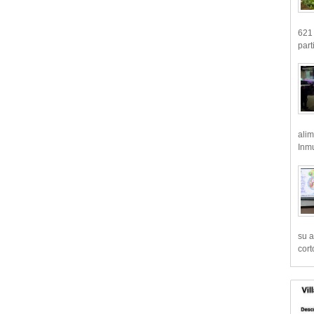
621 
part
alim
Inmu
su a
cort