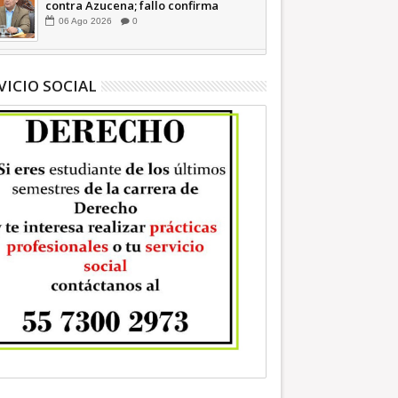
contra Azucena; fallo confirma
guerra sucia: Octavio Martínez
06
Ago
2026
0
INFORMATIVA
VICIO SOCIAL