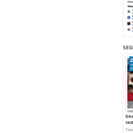
SEG
2
M
20
Des
seg
Cana