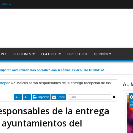
Más
EPEC
SECCIONES
ECATEPEC
DIRECTORIO
OPINIÓN
ecuperan auto robado tras operativo con Tecámac +Video | INFORMATIVA
AL
atepec
»
Síndicos serán responsables de la entrega recepción de los
0
A
+
A
-
Imprimir
Email
A
20
esponsables de la entrega
s ayuntamientos del