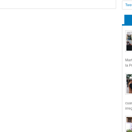
Twe
Mart
la P
cua
irre