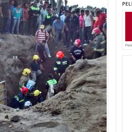
PEL
Pelí