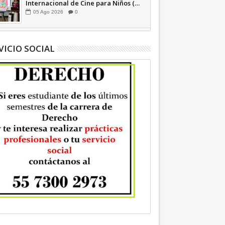
Internacional de Cine para Niños (…
y no tan Niños) +Video INFORMATIVA
05
Ago
2026
0
VICIO SOCIAL