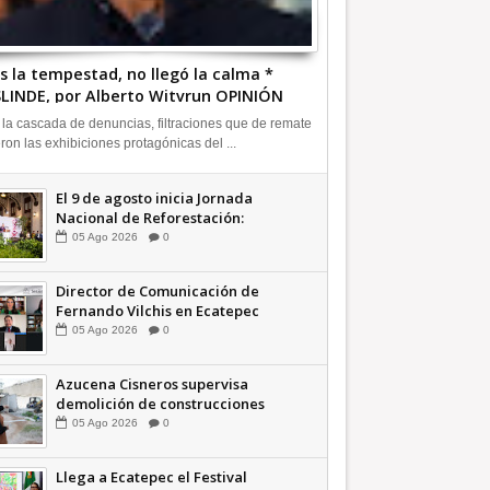
s la tempestad, no llegó la calma *
LINDE, por Alberto Witvrun OPINIÓN
 la cascada de denuncias, filtraciones que de remate
eron las exhibiciones protagónicas del ...
El 9 de agosto inicia Jornada
Nacional de Reforestación:
presidenta Sheinbaum +Video
05
Ago
2026
0
INFORMATIVA
Director de Comunicación de
Fernando Vilchis en Ecatepec
financió publicaciones en redes
05
Ago
2026
0
sociales en contra de Azucena
Cisneros: TEEM | INFORMATIVA
Azucena Cisneros supervisa
demolición de construcciones
ilegales en zona federal
05
Ago
2026
0
INFORMATIVA
Llega a Ecatepec el Festival