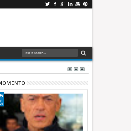
 MOMENTO
5
go
26