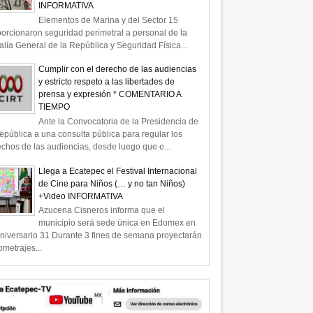
INFORMATIVA
Elementos de Marina y del Sector 15
orcionaron seguridad perimetral a personal de la
alía General de la República y Seguridad Física...
 un hombre por intento
Se quema toma clandestina en
 en Santiago
ducto de Pemex en Axapusco,
Cumplir con el derecho de las audiencias
enco; fallece en hospital:
Edomex
y estricto respeto a las libertades de
prensa y expresión * COMENTARIO A
TIEMPO
Ante la Convocatoria de la Presidencia de
epública a una consulta pública para regular los
chos de las audiencias, desde luego que e...
Llega a Ecatepec el Festival Internacional
de Cine para Niños (… y no tan Niños)
+Video INFORMATIVA
Azucena Cisneros informa que el
municipio será sede única en Edomex en
niversario 31 Durante 3 fines de semana proyectarán
ometrajes...