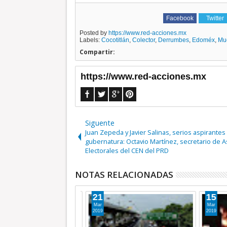
Facebook
Twitter
Posted by
https://www.red-acciones.mx
Labels:
Cocotitlán
,
Colector
,
Derrumbes
,
Edoméx
,
Mu
Compartir:
https://www.red-acciones.mx
Siguente
Juan Zepeda y Javier Salinas, serios aspirantes 
gubernatura: Octavio Martínez, secretario de 
NOTAS RELACIONADAS
24
24
Nov
Mar
2023
2019