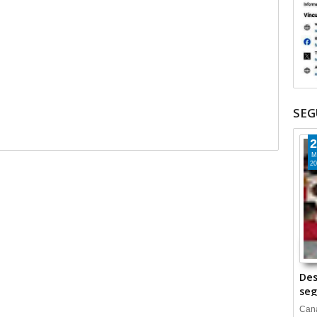
SEG
2
M
20
Des
seg
Cana