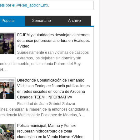
ets por el @Red_accionEmx.
Popular
Semanario
Archivo
FGJEM y autoridades desalojan a internos
de anexo por presunta tortura en Ecatepec
+Video
Supuestamente e ran víctimas de castigos
extremos, los dejaban sin dormir y sin
ento; el inmueble, en la colonia Potrero del Rey
e...
Director de Comunicación de Fernando
Vilchis en Ecatepec financió publicaciones
en redes sociales en contra de Azucena
Cisneros: TEEM | INFORMATIVA
Finalidad de Juan Gabriel Salazar
ínez, denigrar la imagen de la entonces candidata a
residencia Municipal de Ecatepec de Morelos, A...
26
Policía municipal, Marina y Pemex
Mar
2018
recuperan hidrocarburo de toma
clandestina en la Viento Nuevo +Video