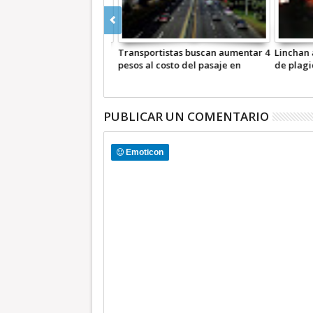
Acuerdan CDMX, Hidalgo y
Tecámac y
Edoméx consolidar el corredor
acuerdan 
logístico industrial de Santa Lucía
género
PUBLICAR UN COMENTARIO
Emoticon