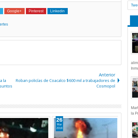
Twe
Google+
Pinterest
Linkedin
ertes
alim
Inmu
Anterior
a la
Roban policías de Coacalco $600 mil a trabajadores de
Asuntos
Cosmopol
Mart
la P
21
15
Mar
Mar
2019
2019