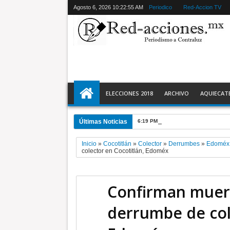
Agosto 6, 2026
10:22:57 AM
Periodico
Red-Accion TV
ELECCIONES 2018
ARCHIVO
AQUIECAT
Últimas Noticias
6:19 PM
Azucena Cisneros supervis
Inicio
»
Cocotitlán
»
Colector
»
Derrumbes
»
Edoméx
colector en Cocotitlán, Edoméx
Confirman muert
derrumbe de col