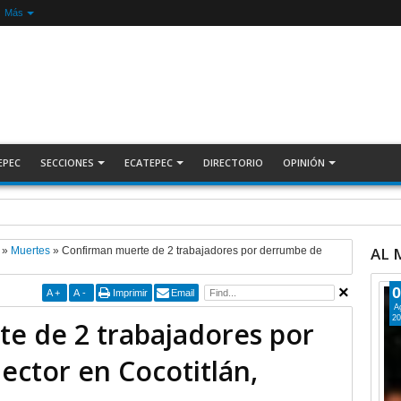
Más
EPEC
SECCIONES
ECATEPEC
DIRECTORIO
OPINIÓN
a demolición de construcciones ilegales en zona federal INFORMATIVA
AL
»
Muertes
»
Confirman muerte de 2 trabajadores por derrumbe de
0
A
+
A
-
Imprimir
Email
A
20
e de 2 trabajadores por
ector en Cocotitlán,