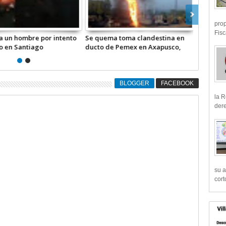
prop
Fisc
 Desarrollo Social
Transportistas buscan aumentar 4
Linchan a
atender la violencia de
pesos al costo del pasaje en
de plagio
Edoméx
Tianguist
Edoméx
BLOGGER
FACEBOOK
la R
dere
su a
cort