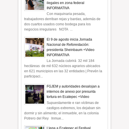
ilegales en zona federal
INFORMATIVA
Con maquinaria pesada,
trabajadores derriban rejas y bardas, además de
dos cuartos usados como bodega para los
negocios irregulares NOTA ...
El 9 de agosto inicia Jornada
Nacional de Reforestación:
presidenta Sheinbaum +Video
INFORMATIVA
La Jornada cubrirá 32 mil 184
hectáreas de mil 632 núcleos agrarios ubicados
en 621 municipios en las 32 entidades | Prevén la
participaci...
FGJEM y autoridades desalojan a
internos de anexo por presunta
tortura en Ecatepec +Video
Supuestamente e ran víctimas de
castigos extremos, los dejaban sin
dormir y sin alimento; el inmueble, en la colonia
Potrero del Rey Inmue...
Llega a Ecatepec el Festival