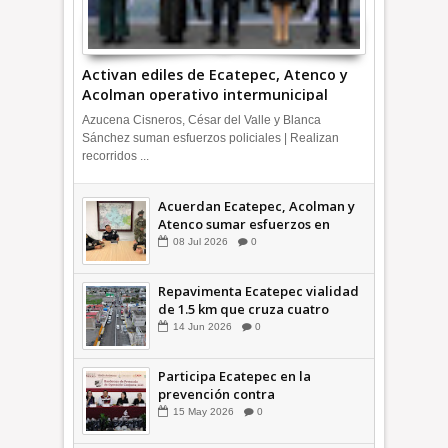
Activan ediles de Ecatepec, Atenco y
Acolman operativo intermunicipal
Azucena Cisneros, César del Valle y Blanca
Sánchez suman esfuerzos policiales | Realizan
recorridos ...
Acuerdan Ecatepec, Acolman y
Atenco sumar esfuerzos en
seguridad
08
Jul
2026
0
Repavimenta Ecatepec vialidad
de 1.5 km que cruza cuatro
comunidades +Video
14
Jun
2026
0
Participa Ecatepec en la
prevención contra
inundaciones en el Valle de
15
May
2026
0
México +VID