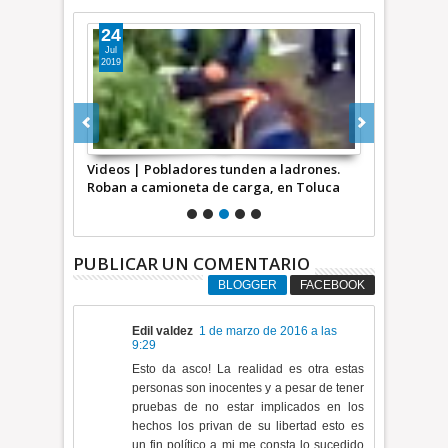
24
15
Jul
Mar
2019
2019
ustran robo
Videos | Pobladores tunden a ladrones.
Roban auto 
Roban a camioneta de carga, en Toluca
VIDEO del 
ambos casos
PUBLICAR UN COMENTARIO
BLOGGER
FACEBOOK
Edil valdez
1 de marzo de 2016 a las
9:29
Esto da asco! La realidad es otra estas
personas son inocentes y a pesar de tener
pruebas de no estar implicados en los
hechos los privan de su libertad esto es
un fin político a mi me consta lo sucedido