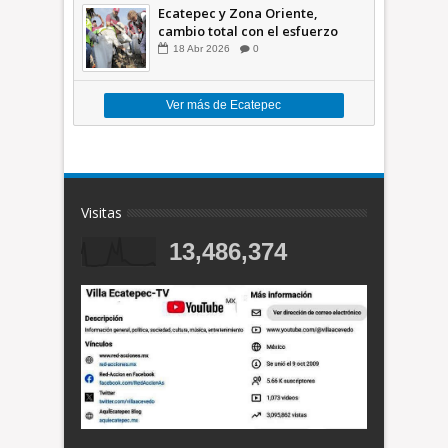
Ecatepec y Zona Oriente,
cambio total con el esfuerzo
conjunto: Azucena; retiran 21
18
Abr
2026
0
toneladas de basura *Video
Ver más de Ecatepec
Visitas
13,486,374