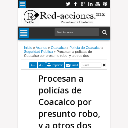
Inicio
»
Asaltos
»
Coacalco
»
Policía de Coacalco
»
Seguridad Publica
»
Procesan a policías de
Coacalco por presunto robo, y a otros dos
A
+
A
-
Imprimir
Email
Procesan a
policías de
Coacalco por
presunto robo,
y a otros dos