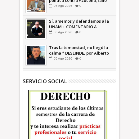
política contra Azucena; fallo
confirma guerra sucia: Octavio
06
Ago
2026
0
Martínez INFORMATIVA
Sí, amemos y defendamos a la
UNAM + COMENTARIO A
TIEMPO
06
Ago
2026
0
Tras la tempestad, no llegó la
calma * DESLINDE, por Alberto
Witvrun OPINIÓN
05
Ago
2026
0
SERVICIO SOCIAL