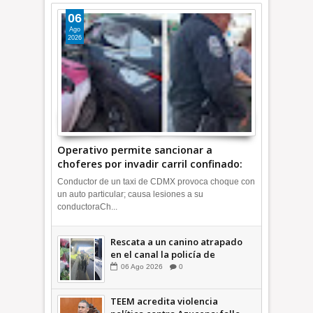
06
Ago
2026
Operativo permite sancionar a
choferes por invadir carril confinado:
Ecatepec +Video | INFORMATIVA
Conductor de un taxi de CDMX provoca choque con
un auto particular; causa lesiones a su
conductoraCh...
Rescata a un canino atrapado
en el canal la policía de
Ecatepec INFORMATIVA
06
Ago
2026
0
TEEM acredita violencia