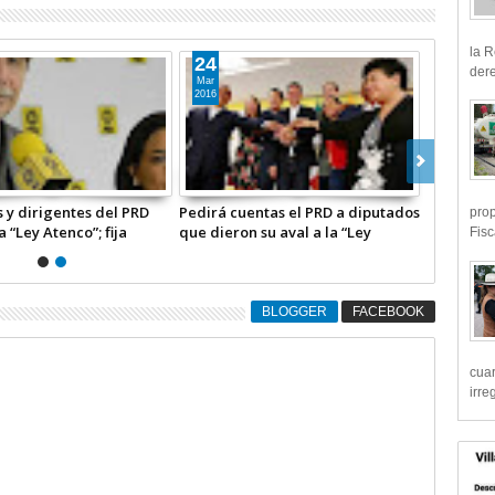
la R
24
dere
Mar
2016
 y dirigentes del PRD
Pedirá cuentas el PRD a diputados
prop
 “Ley Atenco”; fija
que dieron su aval a la “Ley
Fisc
l CEN
Atenco”
BLOGGER
FACEBOOK
cua
irre