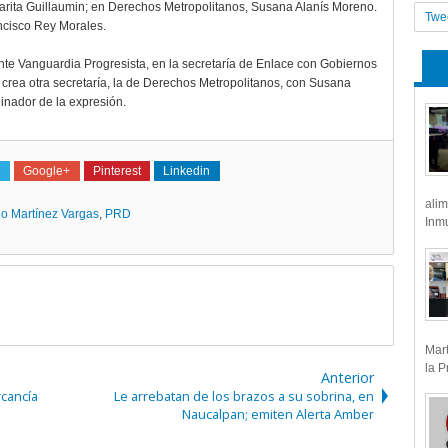
garita Guillaumin; en Derechos Metropolitanos, Susana Alanís Moreno.
Twe
ancisco Rey Morales.
nte Vanguardia Progresista, en la secretaría de Enlace con Gobiernos
se crea otra secretaría, la de Derechos Metropolitanos, con Susana
inador de la expresión.
Google+
Pinterest
Linkedin
alim
io Martínez Vargas
,
PRD
Inmu
Mart
la P
Anterior
rcancía
Le arrebatan de los brazos a su sobrina, en
Naucalpan; emiten Alerta Amber