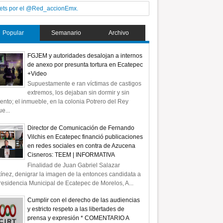
ets por el @Red_accionEmx.
Popular
Semanario
Archivo
FGJEM y autoridades desalojan a internos
de anexo por presunta tortura en Ecatepec
+Video
Supuestamente e ran víctimas de castigos
extremos, los dejaban sin dormir y sin
ento; el inmueble, en la colonia Potrero del Rey
e...
Director de Comunicación de Fernando
Vilchis en Ecatepec financió publicaciones
en redes sociales en contra de Azucena
Cisneros: TEEM | INFORMATIVA
Finalidad de Juan Gabriel Salazar
ínez, denigrar la imagen de la entonces candidata a
residencia Municipal de Ecatepec de Morelos, A...
Cumplir con el derecho de las audiencias
y estricto respeto a las libertades de
prensa y expresión * COMENTARIO A