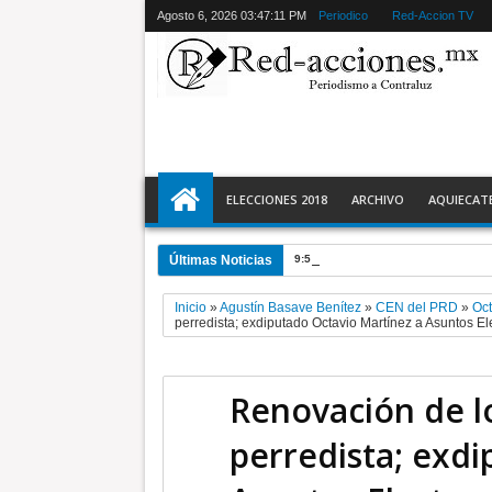
Agosto 6, 2026
03:47:12 PM
Periodico
Red-Accion TV
ELECCIONES 2018
ARCHIVO
AQUIECAT
Últimas Noticias
9:59 PM
El 9 de agosto inicia Jor
Inicio
»
Agustín Basave Benítez
»
CEN del PRD
»
Oct
perredista; exdiputado Octavio Martínez a Asuntos El
Renovación de l
perredista; exd