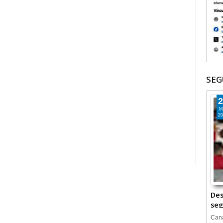
SEG
2
M
20
Des
seg
Cana