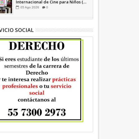
Internacional de Cine para Niños (…
y no tan Niños) +Video INFORMATIVA
05
Ago
2026
0
VICIO SOCIAL