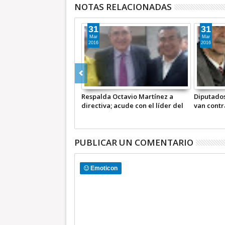
NOTAS RELACIONADAS
31
31
Mar
Mar
2016
2016
 grupo de legisladores
Respalda Octavio Martínez a
Diputados
larán elecciones
directiva; acude con el líder del
van contra
PRD, Agustín Basave a la CNDH:
postura e
impugnan “Ley Atenco”
PUBLICAR UN COMENTARIO
Emoticon