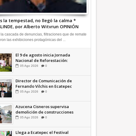
s la tempestad, no llegó la calma *
LINDE, por Alberto Witvrun OPINIÓN
 la cascada de denuncias, filtraciones que de remate
eron las exhibiciones protagónicas del ...
El 9 de agosto inicia Jornada
Nacional de Reforestación:
presidenta Sheinbaum +Video
05
Ago
2026
0
INFORMATIVA
Director de Comunicación de
Fernando Vilchis en Ecatepec
financió publicaciones en redes
05
Ago
2026
0
sociales en contra de Azucena
Cisneros: TEEM | INFORMATIVA
Azucena Cisneros supervisa
demolición de construcciones
ilegales en zona federal
05
Ago
2026
0
INFORMATIVA
Llega a Ecatepec el Festival