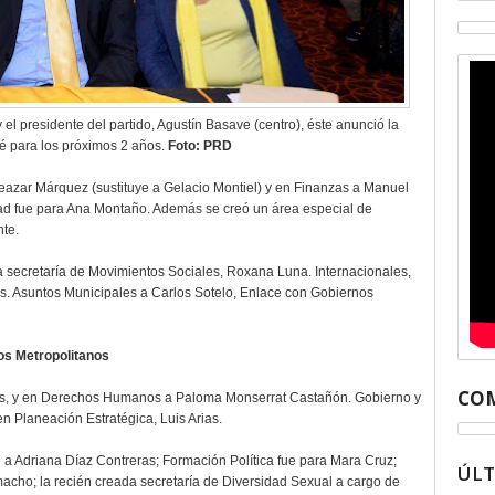
 el presidente del partido, Agustín Basave (centro), éste anunció la
té para los próximos 2 años.
Foto: PRD
eazar Márquez (sustituye a Gelacio Montiel) y en Finanzas a Manuel
ad fue para Ana Montaño. Además se creó un área especial de
nte.
a secretaría de Movimientos Sociales, Roxana Luna. Internacionales,
lés. Asuntos Municipales a Carlos Sotelo, Enlace con Gobiernos
os Metropolitanos
COM
, y en Derechos Humanos a Paloma Monserrat Castañón. Gobierno y
n Planeación Estratégica, Luis Arias.
d a Adriana Díaz Contreras; Formación Política fue para Mara Cruz;
ÚL
macho; la recién creada secretaría de Diversidad Sexual a cargo de