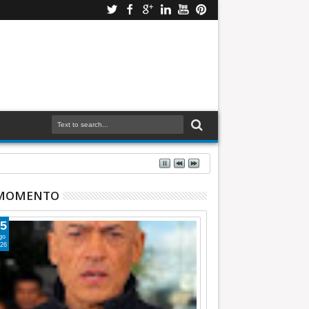
 MOMENTO
5
go
26