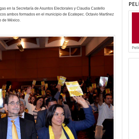
PEL
as en la Secretaría de Asuntos Electorales y Claudia Castello
íticos ambos formados en el municipio de Ecatepec. Octavio Martínez
o de México.
Pelí