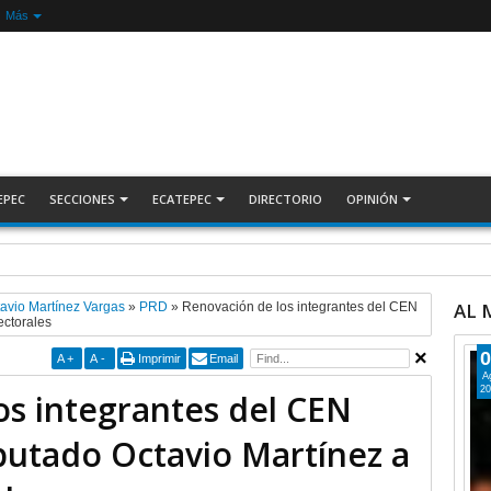
Más
EPEC
SECCIONES
ECATEPEC
DIRECTORIO
OPINIÓN
nada Nacional de Reforestación: presidenta Sheinbaum +Video INFORMATIVA
AL
avio Martínez Vargas
»
PRD
»
Renovación de los integrantes del CEN
ectorales
0
A
+
A
-
Imprimir
Email
A
20
os integrantes del CEN
iputado Octavio Martínez a