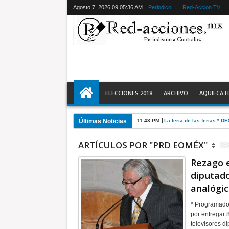
Agosto 7, 2026
09:05:37 AM
Periodico
Red-Accion TV
ELECCIONES 2018
ARCHIVO
AQUIECAT
Últimas Noticias
11:28 PM
Ecatepec detiene a 2 y r
ARTÍCULOS POR "PRD EOMÉX"
Rezago e
diputad
analógi
* Programado 
por entregar 8
televisores d