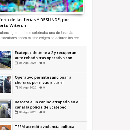
feria de las ferias * DESLINDE, por
erto Witvrun
ulancingo donde se celebraba una de las más
ctaculares ahora mismo exigen se aclaren los rec...
Ecatepec detiene a 2 y recuperan
auto robado tras operativo con
Tecámac +Video | INFORMATIVA
06
Ago
2026
0
Operativo permite sancionar a
choferes por invadir carril
confinado: Ecatepec +Video |
06
Ago
2026
0
INFORMATIVA
Rescata a un canino atrapado en el
canal la policía de Ecatepec
INFORMATIVA
06
Ago
2026
0
TEEM acredita violencia política