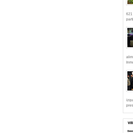
621 
part
alim
Inmu
izqu
pre