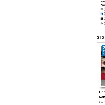
SEG
2
M
20
Des
seg
Cana