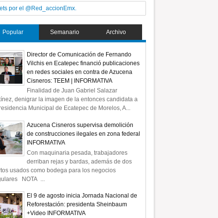
ets por el @Red_accionEmx.
Popular
Semanario
Archivo
Director de Comunicación de Fernando
Vilchis en Ecatepec financió publicaciones
en redes sociales en contra de Azucena
Cisneros: TEEM | INFORMATIVA
Finalidad de Juan Gabriel Salazar
ínez, denigrar la imagen de la entonces candidata a
residencia Municipal de Ecatepec de Morelos, A...
Azucena Cisneros supervisa demolición
de construcciones ilegales en zona federal
INFORMATIVA
Con maquinaria pesada, trabajadores
derriban rejas y bardas, además de dos
rtos usados como bodega para los negocios
gulares NOTA ...
El 9 de agosto inicia Jornada Nacional de
Reforestación: presidenta Sheinbaum
+Video INFORMATIVA