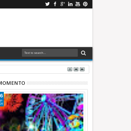
 MOMENTO
6
go
26