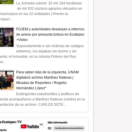
La Jornada cubrirá 32 mil 184 hectáreas
de mil 632 núcleos agrarios ubicados en
municipios en las 32 entidades | Prevén la
icipaci...
FGJEM y autoridades desalojan a internos
de anexo por presunta tortura en Ecatepec
+Video
Supuestamente e ran víctimas de castigos
extremos, los dejaban sin dormir y sin
ento; el inmueble, en la colonia Potrero del Rey
e...
Para saber más de la izquierda, UNAM
digitalizó archivo Martínez Nateras |
Miradas de Reportero / Rogelio
Hernández López*
Exdirigentes estudiantiles y políticos de
ierda acompañaron a Martínez Nateras (centro) en la
sentación de su archivo. CARLOS SOTE...