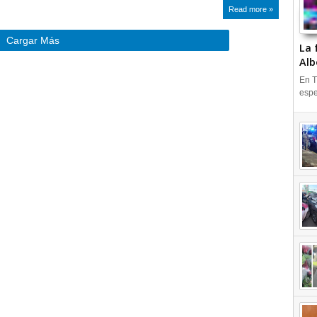
Read more »
Cargar Más
La 
Alb
En T
espe