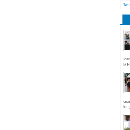
Twe
Mart
la P
cua
irre