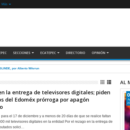
Más
EPEC
SECCIONES
ECATEPEC
DIRECTORIO
OPINIÓN
ecuperan auto robado tras operativo con Tecámac +Video | INFORMATIVA
AL
n la entrega de televisores digitales; piden
0
os del Edoméx prórroga por apagón
A
20
co
para el 17 de diciembre y a menos de 20 días de que se realice faltan
00 mil televisores digitales en la entidad Por el rezago en la entrega de
iputados solici…