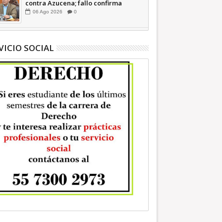
contra Azucena; fallo confirma
guerra sucia: Octavio Martínez
06
Ago
2026
0
INFORMATIVA
VICIO SOCIAL