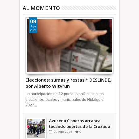
AL MOMENTO
09
Ago
2026
Elecciones: sumas y restas * DESLINDE,
por Alberto Witvrun
La participación de 12 partidos políticos en las
elecciones locales y municipales de Hidalgo el
2027...
Azucena Cisneros arranca
tocando puertas de la Cruzada
Violeta en la Colosio +Video |
09
Ago
2026
0
INFORMA