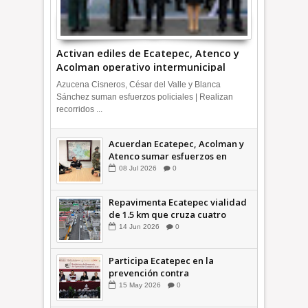
Activan ediles de Ecatepec, Atenco y
Acolman operativo intermunicipal
Azucena Cisneros, César del Valle y Blanca
Sánchez suman esfuerzos policiales | Realizan
recorridos ...
Acuerdan Ecatepec, Acolman y
Atenco sumar esfuerzos en
seguridad
08
Jul
2026
0
Repavimenta Ecatepec vialidad
de 1.5 km que cruza cuatro
comunidades +Video
14
Jun
2026
0
Participa Ecatepec en la
prevención contra
inundaciones en el Valle de
15
May
2026
0
México +VID