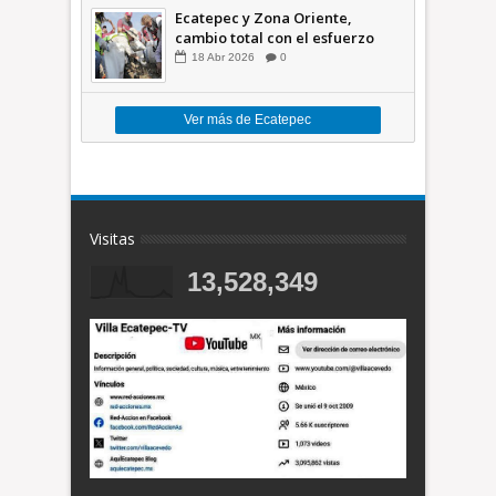
Ecatepec y Zona Oriente,
cambio total con el esfuerzo
conjunto: Azucena; retiran 21
18
Abr
2026
0
toneladas de basura *Video
Ver más de Ecatepec
Visitas
13,528,349