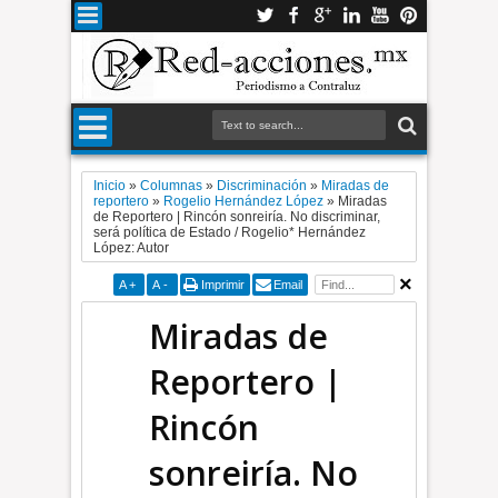
Inicio
»
Columnas
»
Discriminación
»
Miradas de
reportero
»
Rogelio Hernández López
»
Miradas
de Reportero | Rincón sonreiría. No discriminar,
será política de Estado / Rogelio* Hernández
López: Autor
A
+
A
-
Imprimir
Email
Miradas de
Reportero |
Rincón
sonreiría. No