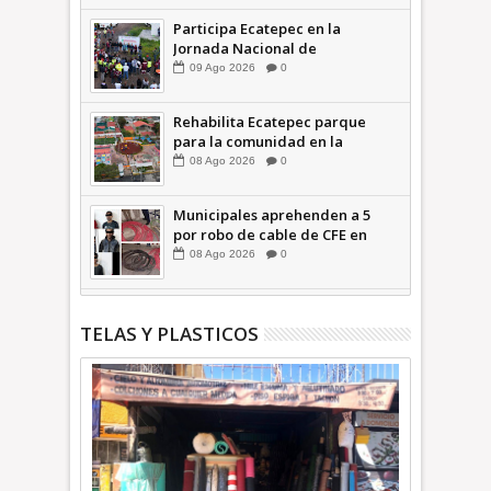
Participa Ecatepec en la
Jornada Nacional de
Reforestación; plantan 3 mil
09
Ago
2026
0
árboles + Video | INFORMA
Rehabilita Ecatepec parque
para la comunidad en la
Petroquímica 1 +Video |
08
Ago
2026
0
INFORMA
Municipales aprehenden a 5
por robo de cable de CFE en
Jardines de Casa Nueva +Video
08
Ago
2026
0
| INFORMA
TELAS Y PLASTICOS