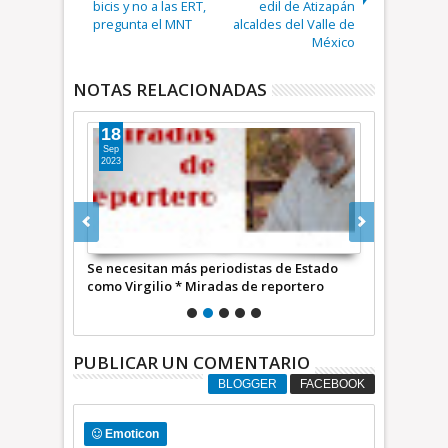
bicis y no a las ERT,
edil de Atizapán
pregunta el MNT
alcaldes del Valle de
México
NOTAS RELACIONADAS
18
07
Sep
Ago
2023
2023
bernantes y
Se necesitan más periodistas de Estado
El mecanism
ctible para
como Virgilio * Miradas de reportero
ambientalist
ro
Barranco ini
de reporter
PUBLICAR UN COMENTARIO
BLOGGER
FACEBOOK
Emoticon