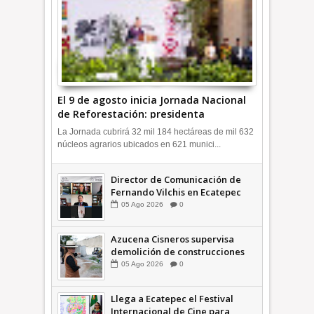
El 9 de agosto inicia Jornada Nacional
de Reforestación: presidenta
Sheinbaum +Video INFORMATIVA
La Jornada cubrirá 32 mil 184 hectáreas de mil 632
núcleos agrarios ubicados en 621 munici...
Director de Comunicación de
Fernando Vilchis en Ecatepec
financió publicaciones en redes
05
Ago
2026
0
sociales en contra de Azucena
Cisneros: TEEM INFORMATIVA
Azucena Cisneros supervisa
demolición de construcciones
ilegales en zona federal
05
Ago
2026
0
INFORMATIVA
Llega a Ecatepec el Festival
Internacional de Cine para