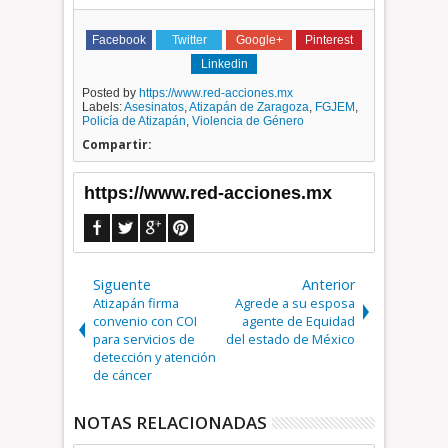
Facebook
Twitter
Google+
Pinterest
Linkedin
Posted by
https://www.red-acciones.mx
Labels:
Asesinatos
,
Atizapán de Zaragoza
,
FGJEM
,
Policía de Atizapán
,
Violencia de Género
Compartir:
https://www.red-acciones.mx
Siguente
Anterior
Atizapán firma
Agrede a su esposa
convenio con COI
agente de Equidad
para servicios de
del estado de México
detección y atención
de cáncer
NOTAS RELACIONADAS