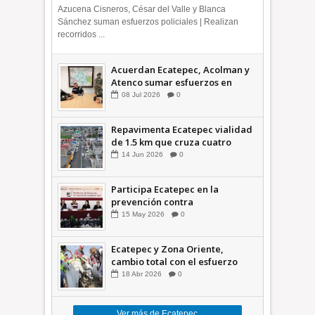
Azucena Cisneros, César del Valle y Blanca
Sánchez suman esfuerzos policiales | Realizan
recorridos ...
Acuerdan Ecatepec, Acolman y
Atenco sumar esfuerzos en
seguridad
08
Jul
2026
0
Repavimenta Ecatepec vialidad
de 1.5 km que cruza cuatro
comunidades +Video
14
Jun
2026
0
Participa Ecatepec en la
prevención contra
inundaciones en el Valle de
15
May
2026
0
México +VID
Ecatepec y Zona Oriente,
cambio total con el esfuerzo
conjunto: Azucena; retiran 21
18
Abr
2026
0
toneladas de basura *Video
Ver más de Ecatepec