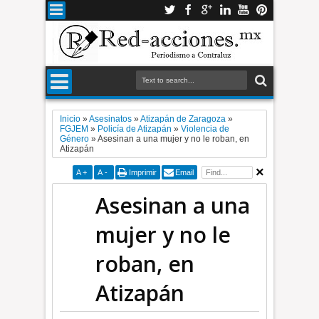
Inicio
»
Asesinatos
»
Atizapán de Zaragoza
»
FGJEM
»
Policía de Atizapán
»
Violencia de
Género
»
Asesinan a una mujer y no le roban, en
Atizapán
A
+
A
-
Imprimir
Email
Asesinan a una
mujer y no le
roban, en
Atizapán