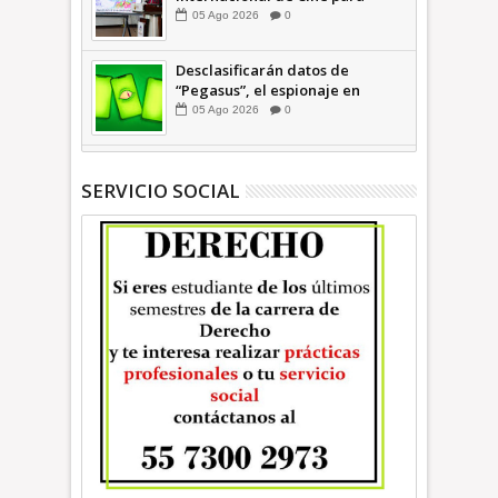
Niños (… y no tan Niños) +Video
05
Ago
2026
0
INFORMATIVA
Desclasificarán datos de
“Pegasus”, el espionaje en
México que afectó a cientos de
05
Ago
2026
0
periodistas * COMENTARIO A
TIEMPO
SERVICIO SOCIAL