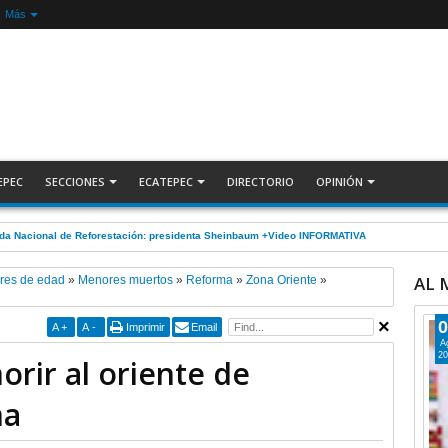
Más
EPEC
SECCIONES
ECATEPEC
DIRECTORIO
OPINIÓN
nada Nacional de Reforestación: presidenta Sheinbaum +Video INFORMATIVA
AL
res de edad
»
Menores muertos
»
Reforma
»
Zona Oriente
»
0
A
+
A
-
Imprimir
Email
A
20
rir al oriente de
ma