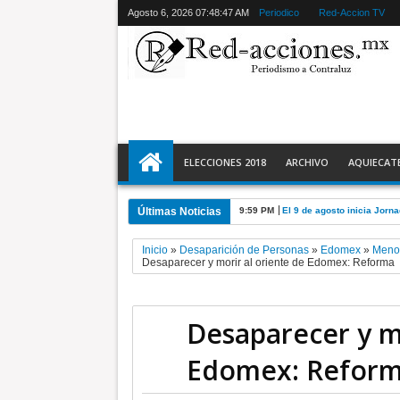
Agosto 6, 2026
07:48:48 AM
Periodico
Red-Accion TV
ELECCIONES 2018
ARCHIVO
AQUIECAT
Últimas Noticias
9:59 PM
El 9 de agosto inicia Jor
Inicio
»
Desaparición de Personas
»
Edomex
»
Meno
Desaparecer y morir al oriente de Edomex: Reforma
Desaparecer y mo
Edomex: Refor