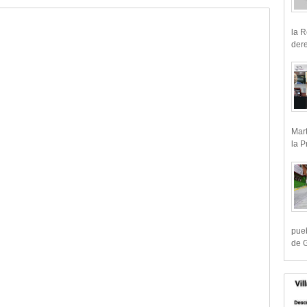
la R
dere
Mart
la P
pueb
de G