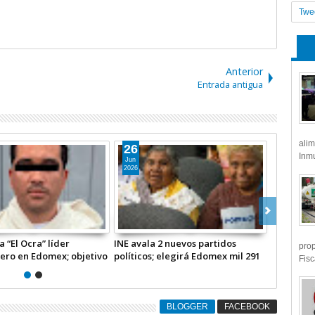
Twe
Anterior
Entrada antigua
alim
09
Inmu
Jun
2026
n “coahuilazo” en Edomex;
Suspende clases Edomex este
prop
erazgo en la gobernadora
jueves 11 por inauguración del
Fisc
o de territorio: Luzma
Mundial de Futbol 2086
dez
BLOGGER
FACEBOOK