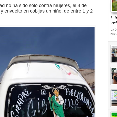
ad no ha sido sólo contra mujeres, el 4 de
y envuelto en cobijas un niño, de entre 1 y 2
El 
Ref
+V
La J
núcl