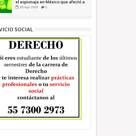
el espionaje en México que afectó a
cientos de periodistas *
05
Ago
2026
0
COMENTARIO A TIEMPO
VICIO SOCIAL