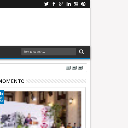
 MOMENTO
5
go
26