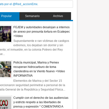
ets por el @Red_accionEmx.
Popular
Semanario
Archivo
FGJEM y autoridades desalojan a internos
de anexo por presunta tortura en Ecatepec
+Video
Supuestamente e ran víctimas de castigos
extremos, los dejaban sin dormir y sin
ento; el inmueble, en la colonia Potrero del Rey
e...
Policía municipal, Marina y Pemex
recuperan hidrocarburo de toma
clandestina en la Viento Nuevo +Video
INFORMATIVA
Elementos de Marina y del Sector 15
orcionaron seguridad perimetral a personal de la
alía General de la República y Seguridad Física...
Cumplir con el derecho de las audiencias
y estricto respeto a las libertades de
prensa y expresión * COMENTARIO A