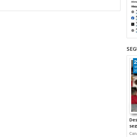
SEG
2
M
20
Des
seg
Cana