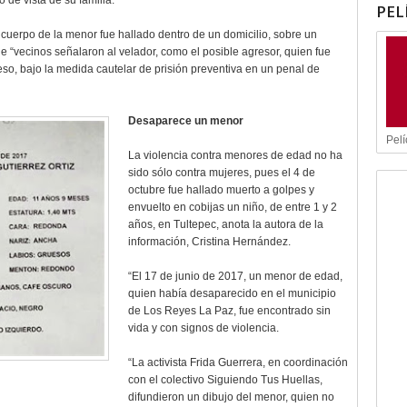
 de vista de su familia.
PEL
 cuerpo de la menor fue hallado dentro de un domicilio, sobre un
ue “vecinos señalaron al velador, como el posible agresor, quien fue
so, bajo la medida cautelar de prisión preventiva en un penal de
Desaparece un menor
Pelí
La violencia contra menores de edad no ha
sido sólo contra mujeres, pues el 4 de
octubre fue hallado muerto a golpes y
envuelto en cobijas un niño, de entre 1 y 2
años, en Tultepec, anota la autora de la
información, Cristina Hernández.
“El 17 de junio de 2017, un menor de edad,
quien había desaparecido en el municipio
de Los Reyes La Paz, fue encontrado sin
vida y con signos de violencia.
“La activista Frida Guerrera, en coordinación
con el colectivo Siguiendo Tus Huellas,
difundieron un dibujo del menor, quien no