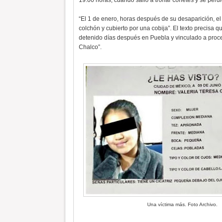
19:00 horas, cuando salió a tronar cohetes y se perdió
“El 1 de enero, horas después de su desaparición, el
colchón y cubierto por una cobija”. El texto precisa q
detenido días después en Puebla y vinculado a proce
Chalco”.
Una víctima más. Foto Archivo.