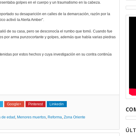
resentaba golpes en el cuerpo y un traumatismo en la cabeza.
 reportado su desaparición en calles de la demarcación, razón por la
ico activó la Alerta Amber”.
n salió de su casa, pero se desconocía el rumbo que tomó. Cuando fue
nes por arma punzocortante y golpes, además que había varias piedras
tenidas por estos hechos y cuya investigación en su contra continúa
Google+
Pinterest
Linkedin
COM
 de edad
,
Menores muertos
,
Reforma
,
Zona Oriente
ÚL