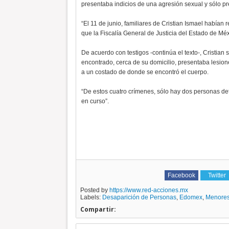
presentaba indicios de una agresión sexual y sólo p
“El 11 de junio, familiares de Cristian Ismael habían
que la Fiscalía General de Justicia del Estado de Méx
De acuerdo con testigos -continúa el texto-, Cristia
encontrado, cerca de su domicilio, presentaba lesio
a un costado de donde se encontró el cuerpo.
“De estos cuatro crímenes, sólo hay dos personas de
en curso”.
Facebook
Twitter
Posted by
https://www.red-acciones.mx
Labels:
Desaparición de Personas
,
Edomex
,
Menores
Compartir: