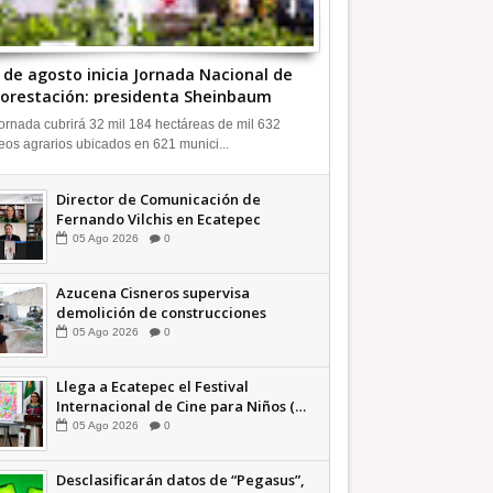
9 de agosto inicia Jornada Nacional de
orestación: presidenta Sheinbaum
ideo INFORMATIVA
ornada cubrirá 32 mil 184 hectáreas de mil 632
eos agrarios ubicados en 621 munici...
Director de Comunicación de
Fernando Vilchis en Ecatepec
financió publicaciones en redes
05
Ago
2026
0
sociales en contra de Azucena
Cisneros: TEEM INFORMATIVA
Azucena Cisneros supervisa
demolición de construcciones
ilegales en zona federal
05
Ago
2026
0
INFORMATIVA
Llega a Ecatepec el Festival
Internacional de Cine para Niños (…
y no tan Niños) +Video INFORMATIVA
05
Ago
2026
0
Desclasificarán datos de “Pegasus”,