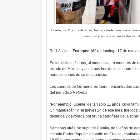
Giselle, de 11 años de edad, fue reportada como desaparec
desnudo y sin vida en un baldío de I
Red-Accion |
Ecatepec, Méx
., domingo 17 de marzo
En los últimos 2 años, al menos cuatro menores de 
estado de México, y al menos tres de los menores ha
horas después de su desaparición.
Los cuerpos de los menores fueron encontrados casi 
del periódico
Reforma
.
“Por ejemplo, Giselle, de tan sólo 11 años, cuya fami
Chimalhuacán” y "el jueves 24 de ese mes, fue locali
desnuda y devorada por fauna carroñera de la zona”
Semanas atrás, se supo de Camila, de 9 años de edad
colonia Poder Popular, en Valle de Chalco -continúa 